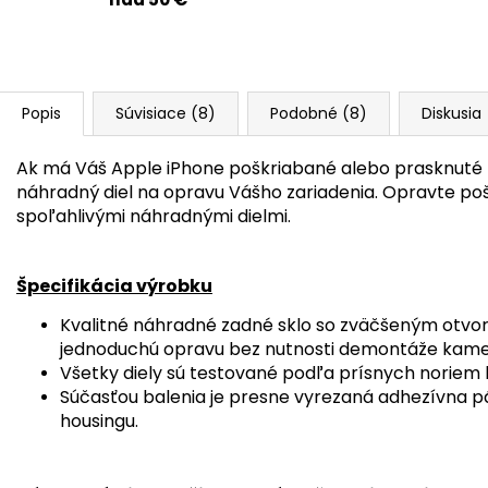
Popis
Súvisiace (8)
Podobné (8)
Diskusia
Ak má Váš Apple iPhone poškriabané alebo prasknuté 
náhradný diel na opravu Vášho zariadenia. Opravte po
spoľahlivými náhradnými dielmi.
Špecifikácia výrobku
Kvalitné náhradné zadné sklo so zväčšeným otvo
jednoduchú opravu bez nutnosti demontáže kame
Všetky diely sú testované podľa prísnych noriem k
Súčasťou balenia je presne vyrezaná adhezívna p
housingu.