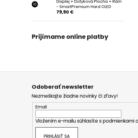
Displej + Dotyková Plocha + Rám
- SmartPremium Hard OLED
79,90 €
Prijímame online platby
Z
á
Odoberať newsletter
p
Nezmeškajte žiadne novinky či zľavy!
ä
t
Email
i
Vložením e-mailu súhlasíte s
podmienkami o
e
PRIHLÁSIŤ SA