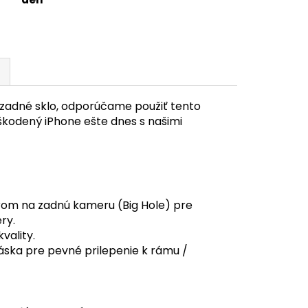
zadné sklo, odporúčame použiť tento
škodený iPhone ešte dnes s našimi
rom na zadnú kameru (Big Hole) pre
ry.
vality.
áska pre pevné prilepenie k rámu /