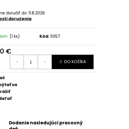
5 - SKLO ZADNÉHO
NGU + BEZDRÔTOVÉ
C + BLESK + MIKROFÓN +
e doručiť do:
11.8.2026
TICKÝ KRÚŽOK +
sti doručenia
(ZELENÁ / GREEN) -
adom
(1 ks)
Kód:
5057
90 €
otková
DO KOŠÍKA
:
lač
pýtať sa
rážiť
ieľať
Dodanie nasledujúci pracovný
deň