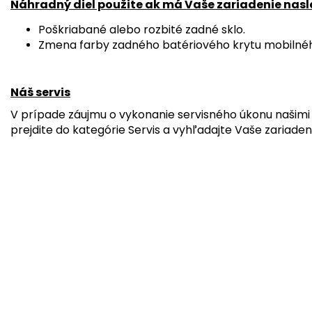
Náhradný diel použite ak má Vaše zariadenie nas
Poškriabané alebo rozbité zadné sklo.
Zmena farby zadného batériového krytu mobilnéh
Náš servis
V prípade záujmu o vykonanie servisného úkonu našimi 
prejdite do kategórie Servis a vyhľadajte Vaše zariaden