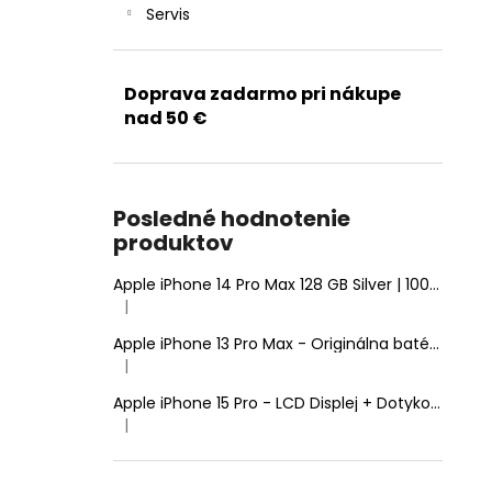
Servis
Doprava zadarmo pri nákupe
nad 50 €
Posledné hodnotenie
produktov
Apple iPhone 14 Pro Max 128 GB Silver | 100% Zdravie batérie | Stav: A (Výborný)
|
Hodnotenie produktu je 5 z 5 hviezdičiek.
Apple iPhone 13 Pro Max - Originálna batéria 4352mAh (Zdravie batérie: 100% - bez hlásenia o neznámom diele)
|
Hodnotenie produktu je 5 z 5 hviezdičiek.
Apple iPhone 15 Pro - LCD Displej + Dotyková Plocha + Rám - SmartPremium Hard OLED
|
Hodnotenie produktu je 5 z 5 hviezdičiek.