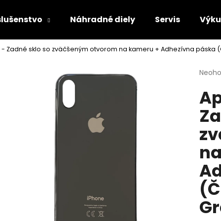
slušenstvo
Náhradné diely
Servis
Výk
 - Zadné sklo so zväčšeným otvorom na kameru + Adhezívna páska (
Čo potrebujete nájsť?
Priem
Neoho
hodno
Ap
produ
HĽADAŤ
je
Za
0,0
z
zv
5
Odporúčame
hviezd
na
Ad
(Č
Gr