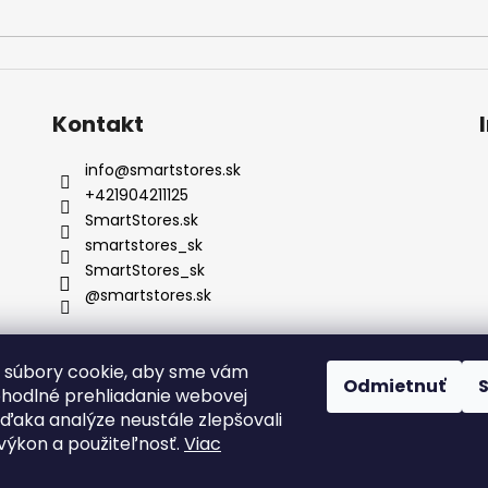
Kontakt
info
@
smartstores.sk
+421904211125
SmartStores.sk
smartstores_sk
SmartStores_sk
@smartstores.sk
 súbory cookie, aby sme vám
Odmietnuť
ohodlné prehliadanie webovej
vďaka analýze neustále zlepšovali
, výkon a použiteľnosť.
Viac