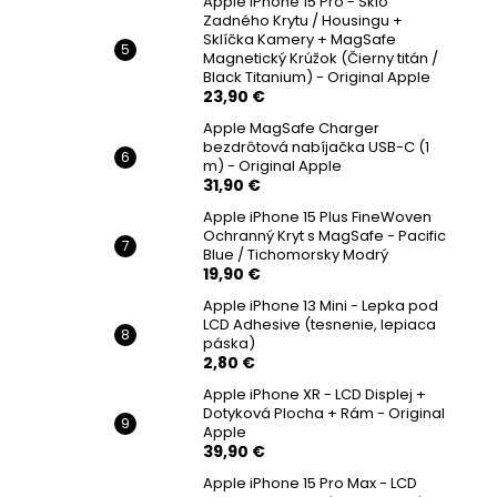
Apple iPhone 15 Pro - Sklo
Zadného Krytu / Housingu +
Sklíčka Kamery + MagSafe
Magnetický Krúžok (Čierny titán /
Black Titanium) - Original Apple
23,90 €
Apple MagSafe Charger
bezdrôtová nabíjačka USB-C (1
m) - Original Apple
31,90 €
Apple iPhone 15 Plus FineWoven
Ochranný Kryt s MagSafe - Pacific
Blue / Tichomorsky Modrý
19,90 €
Apple iPhone 13 Mini - Lepka pod
LCD Adhesive (tesnenie, lepiaca
páska)
2,80 €
Apple iPhone XR - LCD Displej +
Dotyková Plocha + Rám - Original
Apple
39,90 €
Apple iPhone 15 Pro Max - LCD