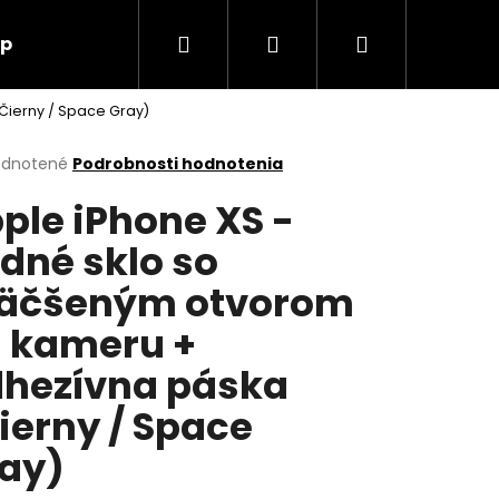
Hľadať
Prihlásenie
Nákupný
up
O nás
Kontakt
Čierny / Space Gray)
košík
erné
dnotené
Podrobnosti hodnotenia
tenie
ple iPhone XS -
ktu
dné sklo so
äčšeným otvorom
ičiek.
 kameru +
hezívna páska
ierny / Space
ay)
Nasledujúce