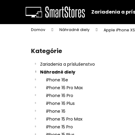
K
Prejsť
na
o
Zariadenia a prí
obsah
Späť
Späť
š
do
do
í
Domov
Náhradné diely
Apple iPhone XS
k
obchodu
obchodu
B
o
Kategórie
Preskočiť
č
kategórie
n
Zariadenia a príslušenstvo
ý
Náhradné diely
p
iPhone 16e
a
iPhone 16 Pro Max
n
iPhone 16 Pro
e
iPhone 16 Plus
l
iPhone 16
iPhone 15 Pro Max
iPhone 15 Pro
iPhone 15 Plus