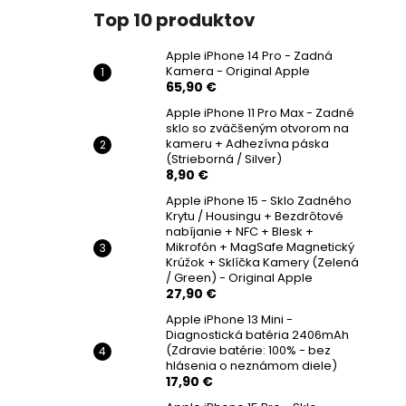
Top 10 produktov
Apple iPhone 14 Pro - Zadná
Kamera - Original Apple
65,90 €
Apple iPhone 11 Pro Max - Zadné
sklo so zväčšeným otvorom na
kameru + Adhezívna páska
(Strieborná / Silver)
8,90 €
Apple iPhone 15 - Sklo Zadného
Krytu / Housingu + Bezdrôtové
nabíjanie + NFC + Blesk +
Mikrofón + MagSafe Magnetický
Krúžok + Sklíčka Kamery (Zelená
/ Green) - Original Apple
27,90 €
Apple iPhone 13 Mini -
Diagnostická batéria 2406mAh
(Zdravie batérie: 100% - bez
hlásenia o neznámom diele)
17,90 €