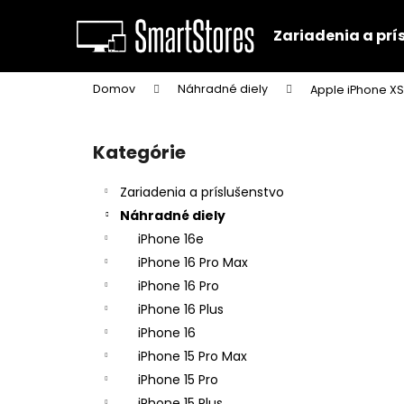
K
Prejsť
na
o
Zariadenia a prí
obsah
Späť
Späť
š
do
do
í
Domov
Náhradné diely
Apple iPhone XS
k
obchodu
obchodu
B
o
Kategórie
Preskočiť
č
kategórie
n
Zariadenia a príslušenstvo
ý
Náhradné diely
p
iPhone 16e
a
iPhone 16 Pro Max
n
iPhone 16 Pro
e
iPhone 16 Plus
l
iPhone 16
iPhone 15 Pro Max
iPhone 15 Pro
iPhone 15 Plus