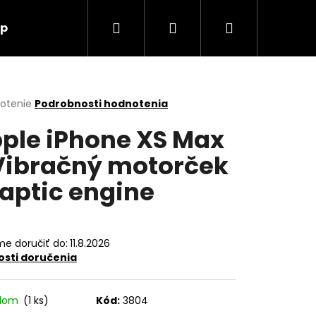
Hľadať
Prihlásenie
Nákupný
up
O nás
Kontakt
košík
erné
notenie
Podrobnosti hodnotenia
tenie
ple iPhone XS Max
ktu
Vibračný motorček
Taptic engine
ičiek.
e doručiť do:
11.8.2026
sti doručenia
Nasledujúce
adom
(1 ks)
Kód:
3804