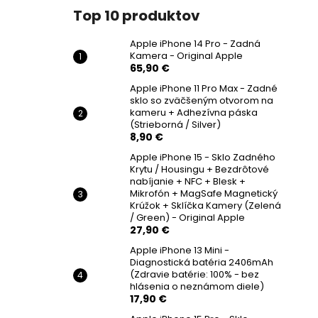
Top 10 produktov
Apple iPhone 14 Pro - Zadná
Kamera - Original Apple
65,90 €
Apple iPhone 11 Pro Max - Zadné
sklo so zväčšeným otvorom na
kameru + Adhezívna páska
(Strieborná / Silver)
8,90 €
Apple iPhone 15 - Sklo Zadného
Krytu / Housingu + Bezdrôtové
nabíjanie + NFC + Blesk +
Mikrofón + MagSafe Magnetický
Krúžok + Sklíčka Kamery (Zelená
/ Green) - Original Apple
27,90 €
Apple iPhone 13 Mini -
Diagnostická batéria 2406mAh
(Zdravie batérie: 100% - bez
hlásenia o neznámom diele)
17,90 €