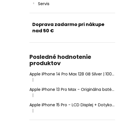
Servis
Doprava zadarmo pri nákupe
nad 50 €
Posledné hodnotenie
produktov
Apple iPhone 14 Pro Max 128 GB Silver | 100% Zdravie batérie | Stav: A (Výborný)
|
Hodnotenie produktu je 5 z 5 hviezdičiek.
Apple iPhone 13 Pro Max - Originálna batéria 4352mAh (Zdravie batérie: 100% - bez hlásenia o neznámom diele)
|
Hodnotenie produktu je 5 z 5 hviezdičiek.
Apple iPhone 15 Pro - LCD Displej + Dotyková Plocha + Rám - SmartPremium Hard OLED
|
Hodnotenie produktu je 5 z 5 hviezdičiek.