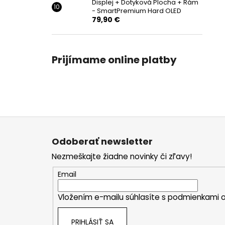
Displej + Dotyková Plocha + Rám
- SmartPremium Hard OLED
79,90 €
Prijímame online platby
Z
á
Odoberať newsletter
p
Nezmeškajte žiadne novinky či zľavy!
ä
t
Email
i
Vložením e-mailu súhlasíte s
podmienkami o
e
PRIHLÁSIŤ SA