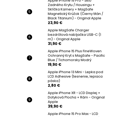
Apple iPhone 15 Pro - Sklo
Zadného Krytu / Housingu +
Sklíčka Kamery + MagSafe
Magnetický Krúžok (Čierny titán /
Black Titanium) - Original Apple
23,90 €
Apple MagSafe Charger
bezdrôtová nabíjačka USB-C (1
m) - Original Apple
31,90 €
Apple iPhone 15 Plus FineWoven
Ochranný Kryt s MagSafe - Pacific
Blue / Tichomorsky Modrý
19,90 €
Apple iPhone 13 Mini - Lepka pod
LCD Adhesive (tesnenie, lepiaca
páska)
2,80 €
Apple iPhone XR - LCD Displej +
Dotyková Plocha + Rám - Original
Apple
39,90 €
Apple iPhone 15 Pro Max - LCD