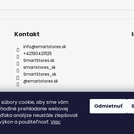
Kontakt
info
@
smartstores.sk
+421904211125
SmartStores.sk
smartstores_sk
SmartStores_sk
@smartstores.sk
 súbory cookie, aby sme vám
Odmietnuť
ohodlné prehliadanie webovej
vďaka analýze neustále zlepšovali
, výkon a použiteľnosť.
Viac