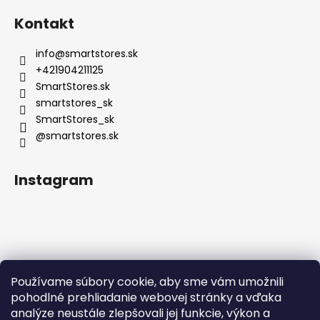
Kontakt
info
@
smartstores.sk
+421904211125
SmartStores.sk
smartstores_sk
SmartStores_sk
@smartstores.sk
Instagram
Používame súbory cookie, aby sme vám umožnili
Sledovať na Instagrame
pohodlné prehliadanie webovej stránky a vďaka
analýze neustále zlepšovali jej funkcie, výkon a