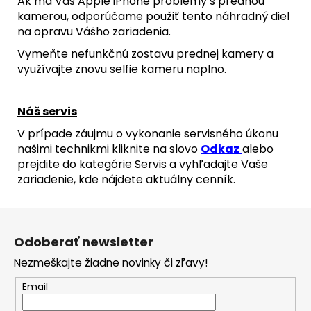
Ak má Váš Apple iPhone problémy s prednou
/
BLACK
kamerou, odporúčame použiť tento náhradný diel
TITANIUM)
na opravu Vášho zariadenia.
-
ORIGINAL
Vymeňte nefunkčnú zostavu prednej kamery a
APPLE
využívajte znovu selfie kameru naplno.
23,90
€
Náš servis
V prípade záujmu o vykonanie servisného úkonu
našimi technikmi kliknite na slovo
Odkaz
alebo
prejdite do kategórie Servis a vyhľadajte Vaše
zariadenie, kde nájdete aktuálny cenník.
Z
á
Odoberať newsletter
p
Nezmeškajte žiadne novinky či zľavy!
ä
t
Email
i