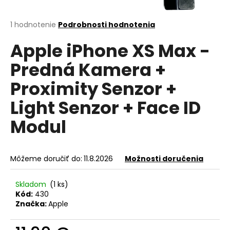
á
j
Priemerné
1 hodnotenie
Podrobnosti hodnotenia
hodnotenie
s
Apple iPhone XS Max -
produktu
ť
je
Predná Kamera +
?
5,0
z
Proximity Senzor +
5
hviezdičiek.
Light Senzor + Face ID
HĽADAŤ
Modul
Môžeme doručiť do:
11.8.2026
Možnosti doručenia
O
d
Skladom
(1 ks)
p
Kód:
430
o
Značka:
Apple
r
ú