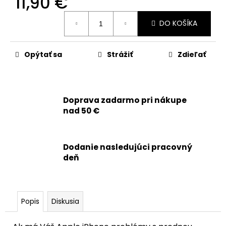
11,90 €
č
a
Jednotková
m
DO KOŠÍKA
cena:
e
Opýtať sa
Strážiť
Zdieľať
APPLE
IPHONE
15
PRO
-
Doprava zadarmo pri nákupe
SKLO
nad 50 €
ZADNÉHO
KRYTU
/
HOUSINGU
Dodanie nasledujúci pracovný
+
deň
SKLÍČKA
KAMERY
+
MAGSAFE
MAGNETICKÝ
KRÚŽOK
Popis
Diskusia
(ČIERNY
TITÁN