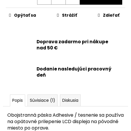
č
a
m
Opýtať sa
Strážiť
Zdieľať
e
APPLE
Doprava zadarmo pri nákupe
IPHONE
13
nad 50 €
PRO,
13
PRO
MAX
Dodanie nasledujúci pracovný
-
deň
BLUETOOTH
ANTÉNA
+
MIKROFÓN
+
Popis
Súvisiace (1)
Diskusia
SIGNAL
FLEX
KÁBEL
Obojstranná páska Adhesive / tesnenie sa používa
6,90
na opätovné prilepenie LCD displeja na pôvodné
€
miesto po oprave.