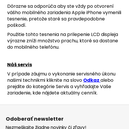
Dôrazne sa odporúča aby ste vždy po otvorení
vášho mobilného zariadenia Apple iPhone vymenili
tesnenie, pretože staré sa pravdepodobne
poškodí.
Použitie tohto tesnenia na prilepenie LCD displeja
výrazne zníži množstvo prachu, ktoré sa dostane
do mobilného telefónu.
Náš servis
V prípade záujmu o vykonanie servisného úkonu
našimi technikmi kliknite na slovo
Odkaz
alebo
prejdite do kategórie Servis a vyhľadajte Vaše
zariadenie, kde nájdete aktuálny cenník.
Z
á
Odoberať newsletter
p
Nezmeškajte žiadne novinky či zľavy!