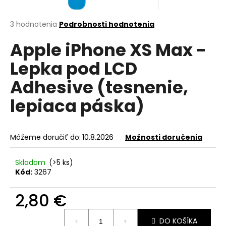
á
j
Priemerné
3 hodnotenia
Podrobnosti hodnotenia
hodnotenie
s
Apple iPhone XS Max -
produktu
ť
je
Lepka pod LCD
?
5,0
z
Adhesive (tesnenie,
5
hviezdičiek.
lepiaca páska)
HĽADAŤ
Môžeme doručiť do:
10.8.2026
Možnosti doručenia
O
Skladom
(>5 ks)
d
Kód:
3267
p
o
2,80 €
r
Jednotková
ú
DO KOŠÍKA
cena: