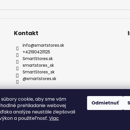
Kontakt
info
@
smartstores.sk
+421904211125
SmartStores.sk
smartstores_sk
SmartStores_sk
@smartstores.sk
 súbory cookie, aby sme vám
Odmietnuť
ohodlné prehliadanie webovej
vďaka analýze neustále zlepšovali
, výkon a použiteľnosť.
Viac