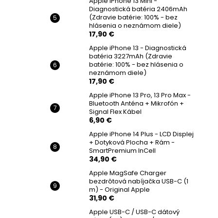
Apple iPhone 13 Mini -
Diagnostická batéria 2406mAh
(Zdravie batérie: 100% - bez
hlásenia o neznámom diele)
17,90 €
Apple iPhone 13 - Diagnostická
batéria 3227mAh (Zdravie
batérie: 100% - bez hlásenia o
neznámom diele)
17,90 €
Apple iPhone 13 Pro, 13 Pro Max -
Bluetooth Anténa + Mikrofón +
Signal Flex Kábel
6,90 €
Apple iPhone 14 Plus - LCD Displej
+ Dotyková Plocha + Rám -
SmartPremium InCell
34,90 €
Apple MagSafe Charger
bezdrôtová nabíjačka USB-C (1
m) - Original Apple
31,90 €
Apple USB-C / USB-C dátový