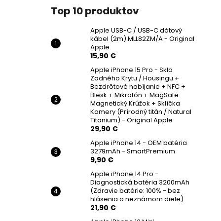
Top 10 produktov
Apple USB-C / USB-C dátový
kábel (2m) MLL82ZM/A - Original
Apple
15,90 €
Apple iPhone 15 Pro - Sklo
Zadného Krytu / Housingu +
Bezdrôtové nabíjanie + NFC +
Blesk + Mikrofón + MagSafe
Magnetický Krúžok + Sklíčka
Kamery (Prírodný titán / Natural
Titanium) - Original Apple
29,90 €
Apple iPhone 14 - OEM batéria
3279mAh - SmartPremium
9,90 €
Apple iPhone 14 Pro -
Diagnostická batéria 3200mAh
(Zdravie batérie: 100% - bez
hlásenia o neznámom diele)
21,90 €