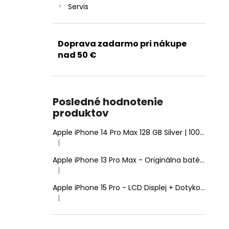
Servis
Doprava zadarmo pri nákupe
nad 50 €
Posledné hodnotenie
produktov
Apple iPhone 14 Pro Max 128 GB Silver | 100% Zdravie batérie | Stav: A (Výborný)
|
Hodnotenie produktu je 5 z 5 hviezdičiek.
Apple iPhone 13 Pro Max - Originálna batéria 4352mAh (Zdravie batérie: 100% - bez hlásenia o neznámom diele)
|
Hodnotenie produktu je 5 z 5 hviezdičiek.
Apple iPhone 15 Pro - LCD Displej + Dotyková Plocha + Rám - SmartPremium Hard OLED
|
Hodnotenie produktu je 5 z 5 hviezdičiek.