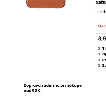
APPLE IPHONE 15 PRO - SKLO ZADNÉHO
APPLE IPHONE 14
Možno
KRYTU / HOUSINGU + BEZDRÔTOVÉ
3279MAH - SMA
NABÍJANIE + NFC + BLESK + MIKROFÓN +
9,90 €
Polož
MAGSAFE MAGNETICKÝ KRÚŽOK +
SKLÍČKA KAMERY (PRÍRODNÝ TITÁN /
NATURAL TITANIUM) - ORIGINAL APPLE
Mom
29,90 €
3,
Jedn
cena
T
O
St
Zd
Doprava zadarmo pri nákupe
nad 50 €