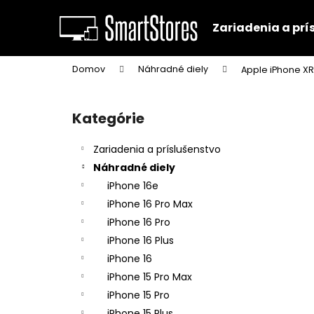
K
Prejsť
na
o
Zariadenia a prí
obsah
Späť
Späť
š
do
do
í
Domov
Náhradné diely
Apple iPhone XR
k
obchodu
obchodu
B
o
Kategórie
Preskočiť
č
kategórie
n
Zariadenia a príslušenstvo
ý
Náhradné diely
p
iPhone 16e
a
iPhone 16 Pro Max
n
iPhone 16 Pro
e
iPhone 16 Plus
l
iPhone 16
iPhone 15 Pro Max
iPhone 15 Pro
iPhone 15 Plus