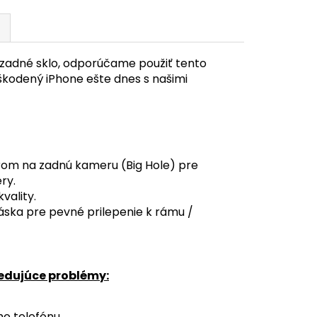
zadné sklo, odporúčame použiť tento
škodený iPhone ešte dnes s našimi
rom na zadnú kameru (Big Hole) pre
ry.
vality.
áska pre pevné prilepenie k rámu /
ledujúce problémy:
o telefónu.