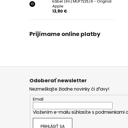
kábel (1m) MUF72ZE/A - Original
Apple
13,90 €
Prijímame online platby
Z
á
Odoberať newsletter
p
Nezmeškajte žiadne novinky či zľavy!
ä
t
Email
i
Vložením e-mailu súhlasíte s
podmienkami o
e
PRIHLÁSIŤ SA