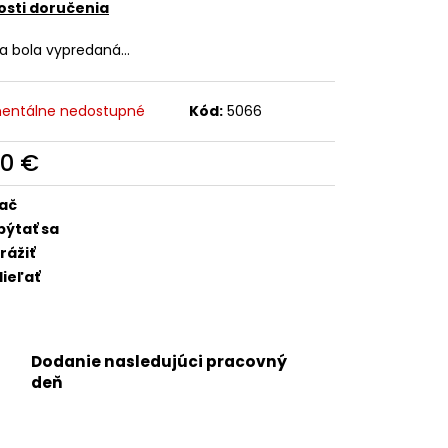
 - OEM BATÉRIA
sti doručenia
RTPREMIUM
ka bola vypredaná…
entálne nedostupné
Kód:
5066
90 €
otková
:
lač
pýtať sa
rážiť
ieľať
Dodanie nasledujúci pracovný
deň