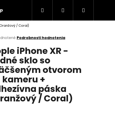
Hľadať
Prihlásenie
Nákupný
up
O nás
Kontakt
Oranžový / Coral)
košík
erné
dnotené
Podrobnosti hodnotenia
tenie
ple iPhone XR -
ktu
dné sklo so
äčšeným otvorom
ičiek.
 kameru +
hezívna páska
ranžový / Coral)
Nasledujúce