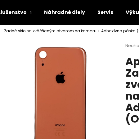
slušenstvo
Náhradné diely
Servis
Výk
 - Zadné sklo so zväčšeným otvorom na kameru + Adhezívna páska (
Čo potrebujete nájsť?
Priem
Neoho
hodno
Ap
produ
HĽADAŤ
je
Za
0,0
z
zv
5
Odporúčame
hviezd
na
Ad
(O