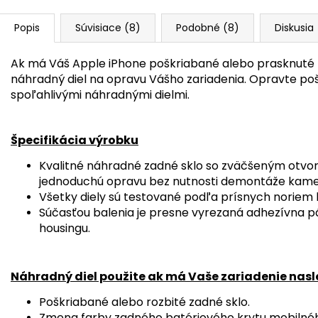
Popis
Súvisiace (8)
Podobné (8)
Diskusia
Ak má Váš Apple iPhone poškriabané alebo prasknuté 
náhradný diel na opravu Vášho zariadenia. Opravte po
spoľahlivými náhradnými dielmi.
Špecifikácia výrobku
Kvalitné náhradné zadné sklo so zväčšeným otvo
jednoduchú opravu bez nutnosti demontáže kame
Všetky diely sú testované podľa prísnych noriem k
Súčasťou balenia je presne vyrezaná adhezívna p
housingu.
Náhradný diel použite ak má Vaše zariadenie nas
Poškriabané alebo rozbité zadné sklo.
Zmena farby zadného batériového krytu mobilnéh