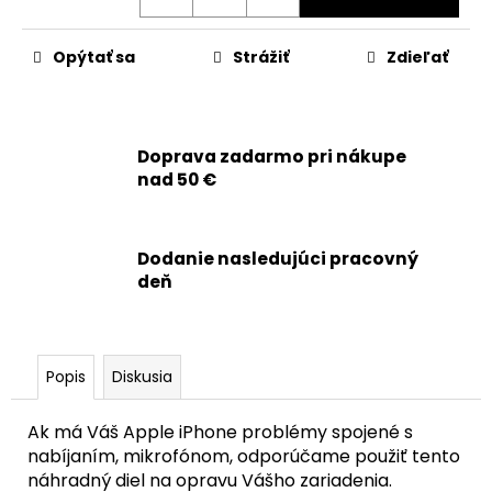
č
a
m
Opýtať sa
Strážiť
Zdieľať
e
APPLE
Doprava zadarmo pri nákupe
IPHONE
14
nad 50 €
-
OEM
BATÉRIA
3279MAH
Dodanie nasledujúci pracovný
-
deň
SMARTPREMIUM
9,90
€
Popis
Diskusia
Ak má Váš Apple iPhone problémy spojené s
nabíjaním, mikrofónom, odporúčame použiť tento
náhradný diel na opravu Vášho zariadenia.