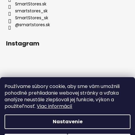
SmartStores.sk
smartstores_sk
SmartStores_sk
@smartstores.sk
Instagram
Používame súbory cookie, aby sme vám umožnili
Sledovať na Instagrame
pohodlné prehliadanie webovej stránky a vďaka
analýze neustále zlepšovali jej funkcie, výkon a
použiteľnosť.
Viac informácií
Nastavenie
Vytvoril Shoptet