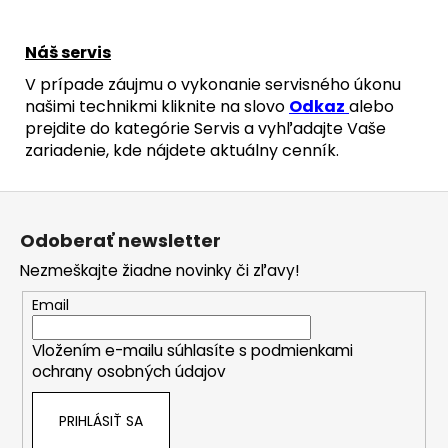
Náš servis
V prípade záujmu o vykonanie servisného úkonu
našimi technikmi kliknite na slovo
Odkaz
alebo
prejdite do kategórie Servis a vyhľadajte Vaše
zariadenie, kde nájdete aktuálny cenník.
Z
á
Odoberať newsletter
p
Nezmeškajte žiadne novinky či zľavy!
ä
t
Email
i
Vložením e-mailu súhlasíte s
podmienkami
e
ochrany osobných údajov
PRIHLÁSIŤ SA