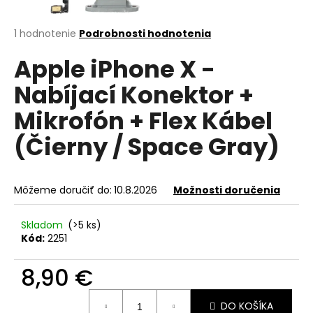
á
j
Priemerné
1 hodnotenie
Podrobnosti hodnotenia
hodnotenie
s
Apple iPhone X -
produktu
ť
je
Nabíjací Konektor +
?
5,0
z
Mikrofón + Flex Kábel
5
hviezdičiek.
(Čierny / Space Gray)
HĽADAŤ
Môžeme doručiť do:
10.8.2026
Možnosti doručenia
O
Skladom
(>5 ks)
d
Kód:
2251
p
o
8,90 €
r
Jednotková
ú
DO KOŠÍKA
cena: