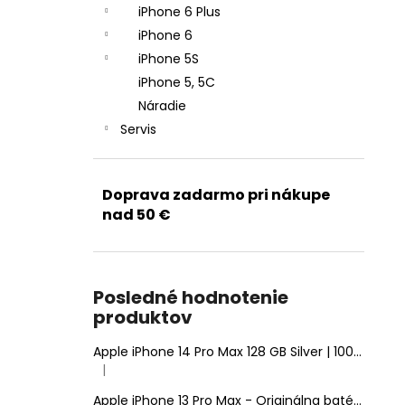
iPhone 6 Plus
iPhone 6
iPhone 5S
iPhone 5, 5C
Náradie
Servis
Doprava zadarmo pri nákupe
nad 50 €
Posledné hodnotenie
produktov
Apple iPhone 14 Pro Max 128 GB Silver | 100% Zdravie batérie | Stav: A (Výborný)
|
Hodnotenie produktu je 5 z 5 hviezdičiek.
Apple iPhone 13 Pro Max - Originálna batéria 4352mAh (Zdravie batérie: 100% - bez hlásenia o neznámom diele)