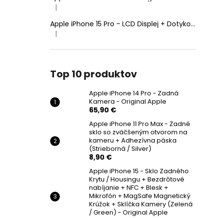
|
Hodnotenie produktu je 5 z 5 hviezdičiek.
Apple iPhone 15 Pro - LCD Displej + Dotyková Plocha + Rám - SmartPremium Hard OLED
|
Hodnotenie produktu je 5 z 5 hviezdičiek.
Top 10 produktov
Apple iPhone 14 Pro - Zadná
Kamera - Original Apple
65,90 €
Apple iPhone 11 Pro Max - Zadné
sklo so zväčšeným otvorom na
kameru + Adhezívna páska
(Strieborná / Silver)
8,90 €
Apple iPhone 15 - Sklo Zadného
Krytu / Housingu + Bezdrôtové
nabíjanie + NFC + Blesk +
Mikrofón + MagSafe Magnetický
Krúžok + Sklíčka Kamery (Zelená
/ Green) - Original Apple