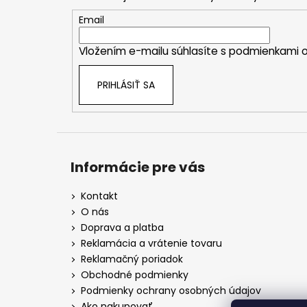
ä
t
Email
i
Vložením e-mailu súhlasíte s
podmienkami o
e
PRIHLÁSIŤ SA
Informácie pre vás
Kontakt
O nás
Doprava a platba
Reklamácia a vrátenie tovaru
Reklamačný poriadok
Obchodné podmienky
Podmienky ochrany osobných údajov
Ako nakupovať