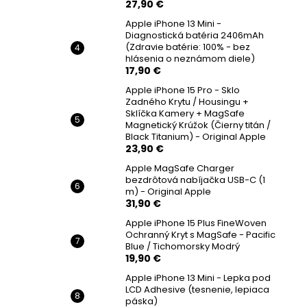
27,90 €
Apple iPhone 13 Mini -
Diagnostická batéria 2406mAh
(Zdravie batérie: 100% - bez
hlásenia o neznámom diele)
17,90 €
Apple iPhone 15 Pro - Sklo
Zadného Krytu / Housingu +
Sklíčka Kamery + MagSafe
Magnetický Krúžok (Čierny titán /
Black Titanium) - Original Apple
23,90 €
Apple MagSafe Charger
bezdrôtová nabíjačka USB-C (1
m) - Original Apple
31,90 €
Apple iPhone 15 Plus FineWoven
Ochranný Kryt s MagSafe - Pacific
Blue / Tichomorsky Modrý
19,90 €
Apple iPhone 13 Mini - Lepka pod
LCD Adhesive (tesnenie, lepiaca
páska)