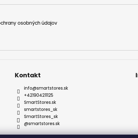
chrany osobných údajov
Kontakt
info
@
smartstores.sk
+421904211125
SmartStores.sk
smartstores_sk
SmartStores_sk
@smartstores.sk