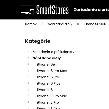
K
Prejsť
na
o
Zariadenia a prí
obsah
Späť
Späť
š
do
do
í
Domov
Náhradné diely
iPhone SE 2016
k
obchodu
obchodu
B
o
Kategórie
Preskočiť
č
kategórie
n
Zariadenia a príslušenstvo
ý
Náhradné diely
p
iPhone 16e
a
iPhone 16 Pro Max
n
iPhone 16 Pro
e
iPhone 16 Plus
l
iPhone 16
iPhone 15 Pro Max
iPhone 15 Pro
iPhone 15 Plus