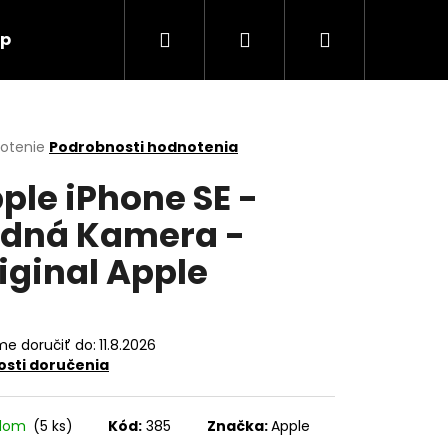
Hľadať
Prihlásenie
Nákupný
up
O nás
Kontakt
košík
erné
notenie
Podrobnosti hodnotenia
tenie
ple iPhone SE -
ktu
dná Kamera -
iginal Apple
ičiek.
e doručiť do:
11.8.2026
sti doručenia
Nasledujúce
adom
(5 ks)
Kód:
385
Značka:
Apple