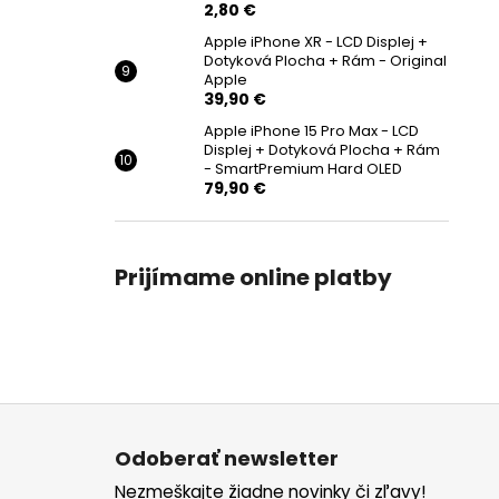
2,80 €
Apple iPhone XR - LCD Displej +
Dotyková Plocha + Rám - Original
Apple
39,90 €
Apple iPhone 15 Pro Max - LCD
Displej + Dotyková Plocha + Rám
- SmartPremium Hard OLED
79,90 €
Prijímame online platby
Z
á
Odoberať newsletter
p
Nezmeškajte žiadne novinky či zľavy!