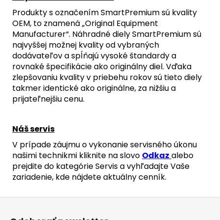
Produkty s označením SmartPremium sú kvality
OEM, to znamená „Original Equipment
Manufacturer“. Náhradné diely SmartPremium sú
najvyššej možnej kvality od vybraných
dodávateľov a spĺňajú vysoké štandardy a
rovnaké špecifikácie ako originálny diel. Vďaka
zlepšovaniu kvality v priebehu rokov sú tieto diely
takmer identické ako originálne, za nižšiu a
prijateľnejšiu cenu.
Náš servis
V prípade záujmu o vykonanie servisného úkonu
našimi technikmi kliknite na slovo
Odkaz
alebo
prejdite do kategórie Servis a vyhľadajte Vaše
zariadenie, kde nájdete aktuálny cenník.
Z
á