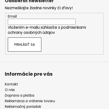
Odoberať newsletter
p
Nezmeškajte žiadne novinky či zľavy!
ä
t
Email
i
Vložením e-mailu súhlasíte s
podmienkami
e
ochrany osobných údajov
PRIHLÁSIŤ SA
Informácie pre vás
Kontakt
O nás
Doprava a platba
Reklamácia a vrátenie tovaru
Reklamačný poriadok