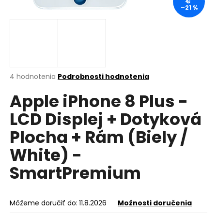
€
–21 %
á
j
s
ť
?
Priemerné
4 hodnotenia
Podrobnosti hodnotenia
hodnotenie
Apple iPhone 8 Plus -
produktu
je
HĽADAŤ
LCD Displej + Dotyková
5,0
z
Plocha + Rám (Biely /
5
hviezdičiek.
White) -
O
d
SmartPremium
p
o
r
Môžeme doručiť do:
11.8.2026
Možnosti doručenia
ú