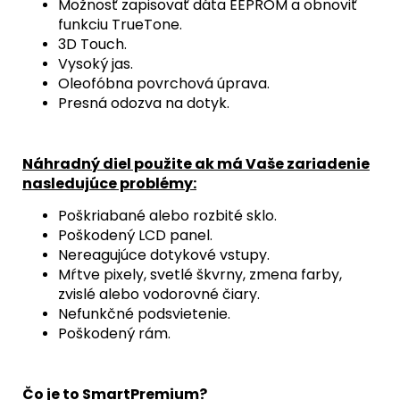
Možnosť zapisovať dáta EEPROM a obnoviť
funkciu TrueTone.
3D Touch.
Vysoký jas.
Oleofóbna povrchová úprava.
Presná odozva na dotyk.
Náhradný diel použite ak má Vaše zariadenie
nasledujúce problémy:
Poškriabané alebo rozbité sklo.
Poškodený LCD panel.
Nereagujúce dotykové vstupy.
Mŕtve pixely, svetlé škvrny, zmena farby,
zvislé alebo vodorovné čiary.
Nefunkčné podsvietenie.
Poškodený rám.
Čo je to SmartPremium?