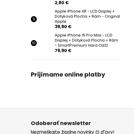
2,80 €
Apple iPhone XR - LCD Displej +
Dotyková Plocha + Rám - Original
Apple
39,90 €
Apple iPhone 15 Pro Max - LCD
Displej + Dotyková Plocha + Rám
- SmartPremium Hard OLED
79,90 €
Prijímame online platby
Z
á
Odoberať newsletter
p
Nezmeškajte žiadne novinky či zľavy!