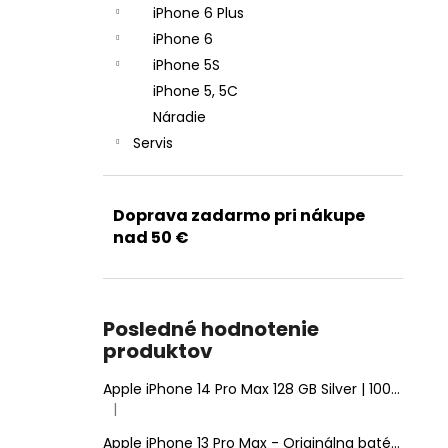
iPhone 6 Plus
iPhone 6
iPhone 5S
iPhone 5, 5C
Náradie
Servis
Doprava zadarmo pri nákupe
nad 50 €
Posledné hodnotenie
produktov
Apple iPhone 14 Pro Max 128 GB Silver | 100% Zdravie batérie | Stav: A (Výborný)
|
Hodnotenie produktu je 5 z 5 hviezdičiek.
Apple iPhone 13 Pro Max - Originálna batéria 4352mAh (Zdravie batérie: 100% - bez hlásenia o neznámom diele)