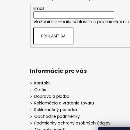
ä
t
Email
i
Vložením e-mailu súhlasíte s
podmienkami o
e
PRIHLÁSIŤ SA
Informácie pre vás
Kontakt
O nás
Doprava a platba
Reklamácia a vrátenie tovaru
Reklamačný poriadok
Obchodné podmienky
Podmienky ochrany osobných údajov
Ako nakupovať