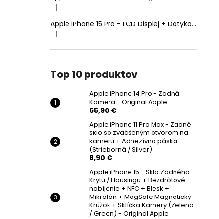
|
Hodnotenie produktu je 5 z 5 hviezdičiek.
Apple iPhone 15 Pro - LCD Displej + Dotyková Plocha + Rám - SmartPremium Hard OLED
|
Hodnotenie produktu je 5 z 5 hviezdičiek.
Top 10 produktov
Apple iPhone 14 Pro - Zadná
Kamera - Original Apple
65,90 €
Apple iPhone 11 Pro Max - Zadné
sklo so zväčšeným otvorom na
kameru + Adhezívna páska
(Strieborná / Silver)
8,90 €
Apple iPhone 15 - Sklo Zadného
Krytu / Housingu + Bezdrôtové
nabíjanie + NFC + Blesk +
Mikrofón + MagSafe Magnetický
Krúžok + Sklíčka Kamery (Zelená
/ Green) - Original Apple