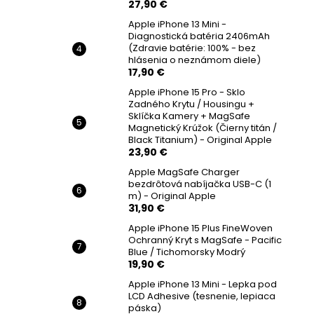
27,90 €
Apple iPhone 13 Mini -
Diagnostická batéria 2406mAh
(Zdravie batérie: 100% - bez
hlásenia o neznámom diele)
17,90 €
Apple iPhone 15 Pro - Sklo
Zadného Krytu / Housingu +
Sklíčka Kamery + MagSafe
Magnetický Krúžok (Čierny titán /
Black Titanium) - Original Apple
23,90 €
Apple MagSafe Charger
bezdrôtová nabíjačka USB-C (1
m) - Original Apple
31,90 €
Apple iPhone 15 Plus FineWoven
Ochranný Kryt s MagSafe - Pacific
Blue / Tichomorsky Modrý
19,90 €
Apple iPhone 13 Mini - Lepka pod
LCD Adhesive (tesnenie, lepiaca
páska)