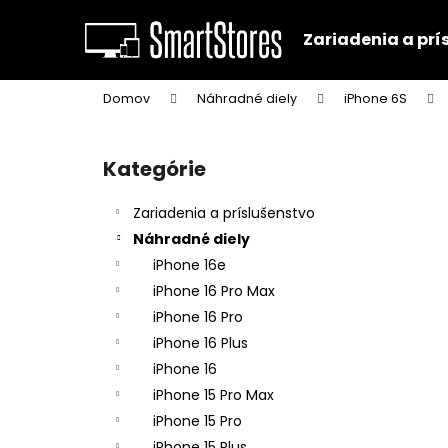
K
Prejsť
na
o
Zariadenia a prí
obsah
Späť
Späť
š
do
do
í
Domov
Náhradné diely
iPhone 6S
k
obchodu
obchodu
B
o
Kategórie
Preskočiť
č
kategórie
n
Zariadenia a príslušenstvo
ý
Náhradné diely
p
iPhone 16e
a
iPhone 16 Pro Max
n
iPhone 16 Pro
e
iPhone 16 Plus
l
iPhone 16
iPhone 15 Pro Max
iPhone 15 Pro
iPhone 15 Plus