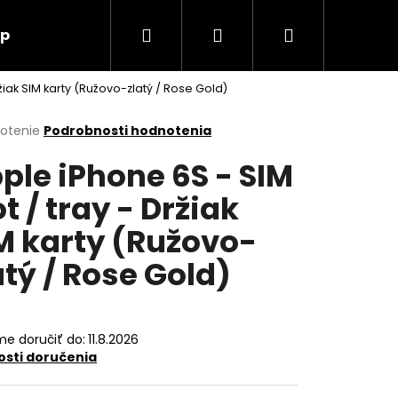
Hľadať
Prihlásenie
Nákupný
up
O nás
Kontakt
ržiak SIM karty (Ružovo-zlatý / Rose Gold)
košík
erné
notenie
Podrobnosti hodnotenia
tenie
ple iPhone 6S - SIM
ktu
ot / tray - Držiak
M karty (Ružovo-
ičiek.
atý / Rose Gold)
e doručiť do:
11.8.2026
sti doručenia
Nasledujúce