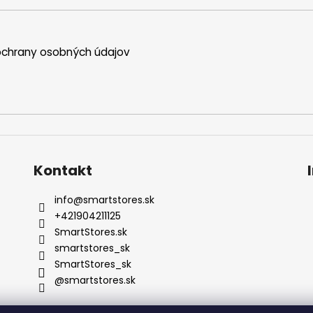
chrany osobných údajov
Kontakt
info
@
smartstores.sk
+421904211125
SmartStores.sk
smartstores_sk
SmartStores_sk
@smartstores.sk