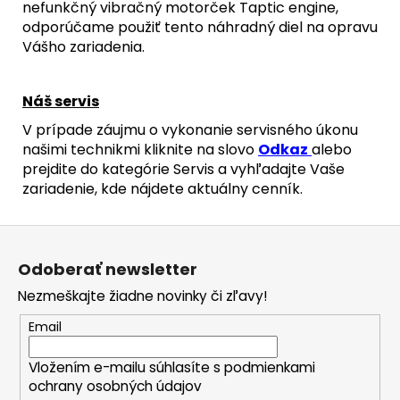
/
nefunkčný vibračný motorček Taptic engine,
BLACK
odporúčame použiť tento náhradný diel na opravu
TITANIUM)
Vášho zariadenia.
-
ORIGINAL
APPLE
Náš servis
23,90
€
V prípade záujmu o vykonanie servisného úkonu
našimi technikmi kliknite na slovo
Odkaz
alebo
prejdite do kategórie Servis a vyhľadajte Vaše
zariadenie, kde nájdete aktuálny cenník.
Z
á
Odoberať newsletter
p
Nezmeškajte žiadne novinky či zľavy!
ä
t
Email
i
Vložením e-mailu súhlasíte s
podmienkami
e
ochrany osobných údajov