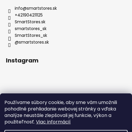
info
@
smartstores.sk
+421904211125
SmartStores.sk
smartstores_sk
SmartStores_sk
@smartstores.sk
Instagram
Používame súbory cookie, aby sme vám umožnili
Sledovať na Instagrame
pohodlné prehliadanie webovej stránky a vďaka
analýze neustále zlepšovali jej funkcie, výkon a
použiteľnosť.
Viac informácií