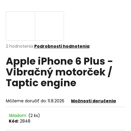
á
j
s
ť
?
Priemerné
2 hodnotenia
Podrobnosti hodnotenia
hodnotenie
Apple iPhone 6 Plus -
produktu
je
HĽADAŤ
Vibračný motorček /
5,0
z
Taptic engine
5
hviezdičiek.
O
d
Môžeme doručiť do:
11.8.2026
Možnosti doručenia
p
o
Skladom
(2 ks)
r
Kód:
2848
ú