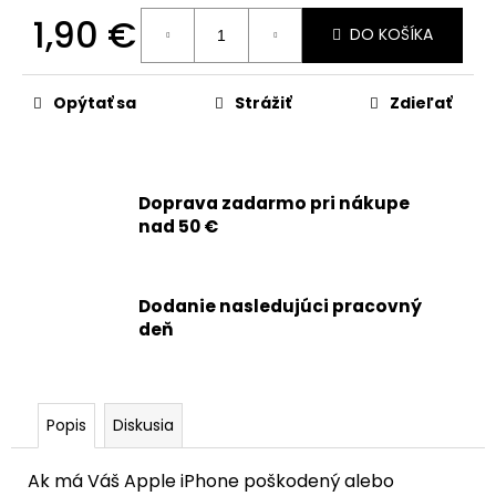
č
1,90 €
a
DO KOŠÍKA
m
Jednotková
e
cena:
Opýtať sa
Strážiť
Zdieľať
APPLE
IPHONE
15
PRO
Doprava zadarmo pri nákupe
-
nad 50 €
SKLO
ZADNÉHO
KRYTU
/
Dodanie nasledujúci pracovný
HOUSINGU
+
deň
SKLÍČKA
KAMERY
+
MAGSAFE
MAGNETICKÝ
Popis
Diskusia
KRÚŽOK
(ČIERNY
TITÁN
Ak má Váš Apple iPhone poškodený alebo