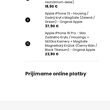
neznámom diele)
18,90 €
Apple iPhone 13 - Housing /
Zadný kryt s MagSafe (Zelená /
Green) - Original Apple
37,90 €
Apple iPhone 15 Pro - Sklo
Zadného Krytu / Housingu +
Sklíčka Kamery + MagSafe
Magnetický Krúžok (Čierny titán /
Black Titanium) - Original Apple
23,90 €
Prijímame online platby
Z