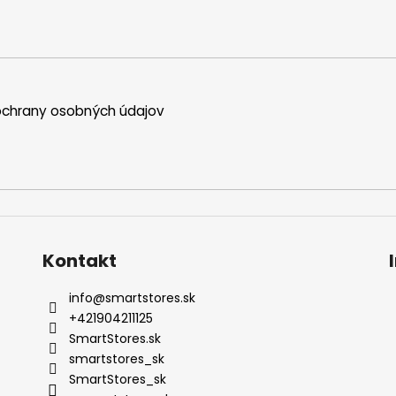
chrany osobných údajov
Kontakt
info
@
smartstores.sk
+421904211125
SmartStores.sk
smartstores_sk
SmartStores_sk