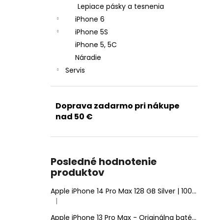
Lepiace pásky a tesnenia
iPhone 6
iPhone 5S
iPhone 5, 5C
Náradie
Servis
Doprava zadarmo pri nákupe
nad 50 €
Posledné hodnotenie
produktov
Apple iPhone 14 Pro Max 128 GB Silver | 100% Zdravie batérie | Stav: A (Výborný)
|
Hodnotenie produktu je 5 z 5 hviezdičiek.
Apple iPhone 13 Pro Max - Originálna batéria 4352mAh (Zdravie batérie: 100% - bez hlásenia o neznámom diele)