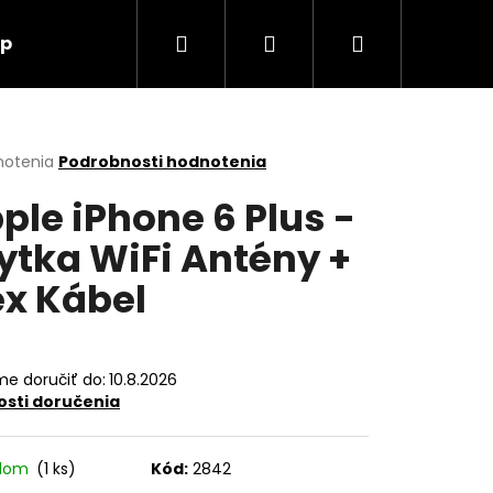
Hľadať
Prihlásenie
Nákupný
up
O nás
Kontakt
košík
erné
notenia
Podrobnosti hodnotenia
tenie
ple iPhone 6 Plus -
ktu
ytka WiFi Antény +
ex Kábel
ičiek.
e doručiť do:
10.8.2026
sti doručenia
Nasledujúce
adom
(1 ks)
Kód:
2842