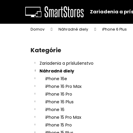
K
Prejsť
na
o
Zariadenia a prí
obsah
Späť
Späť
š
do
do
í
Domov
Náhradné diely
iPhone 6 Plus
k
obchodu
obchodu
B
o
Kategórie
Preskočiť
č
kategórie
n
Zariadenia a príslušenstvo
ý
Náhradné diely
p
iPhone 16e
a
iPhone 16 Pro Max
n
iPhone 16 Pro
e
iPhone 16 Plus
l
iPhone 16
iPhone 15 Pro Max
iPhone 15 Pro
iPhone 15 Plus