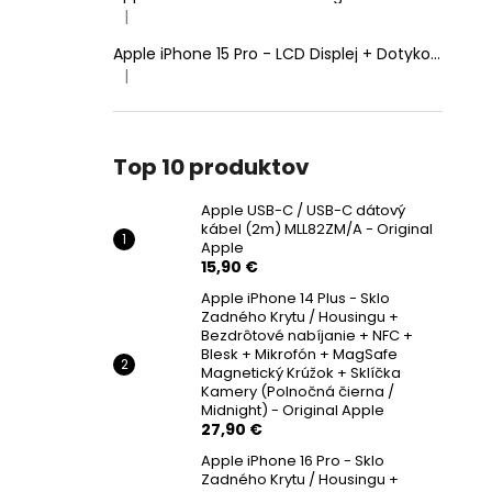
|
Hodnotenie produktu je 5 z 5 hviezdičiek.
Apple iPhone 15 Pro - LCD Displej + Dotyková Plocha + Rám - SmartPremium Hard OLED
|
Hodnotenie produktu je 5 z 5 hviezdičiek.
Top 10 produktov
Apple USB-C / USB-C dátový
kábel (2m) MLL82ZM/A - Original
Apple
15,90 €
Apple iPhone 14 Plus - Sklo
Zadného Krytu / Housingu +
Bezdrôtové nabíjanie + NFC +
Blesk + Mikrofón + MagSafe
Magnetický Krúžok + Sklíčka
Kamery (Polnočná čierna /
Midnight) - Original Apple
27,90 €
Apple iPhone 16 Pro - Sklo
Zadného Krytu / Housingu +