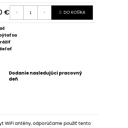
6 PRO - SKLO ZADNÉHO
GU + SKLÍČKA KAMERY
0 €
NETICKÝ KRÚŽOK
DO KOŠÍKA
 BLACK TITANIUM) -
otková
:
lač
pýtať sa
rážiť
ieľať
Dodanie nasledujúci pracovný
deň
yt WiFi antény, odporúčame použiť tento