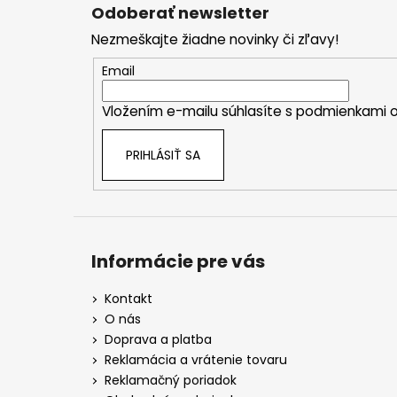
á
Odoberať newsletter
p
Nezmeškajte žiadne novinky či zľavy!
ä
t
Email
i
Vložením e-mailu súhlasíte s
podmienkami o
e
PRIHLÁSIŤ SA
Informácie pre vás
Kontakt
O nás
Doprava a platba
Reklamácia a vrátenie tovaru
Reklamačný poriadok