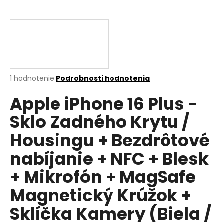
á
j
s
ť
?
Priemerné
1 hodnotenie
Podrobnosti hodnotenia
hodnotenie
Apple iPhone 16 Plus -
produktu
je
HĽADAŤ
Sklo Zadného Krytu /
5,0
z
Housingu + Bezdrôtové
5
hviezdičiek.
nabíjanie + NFC + Blesk
O
d
+ Mikrofón + MagSafe
p
Magnetický Krúžok +
o
r
Sklíčka Kamery (Biela /
ú