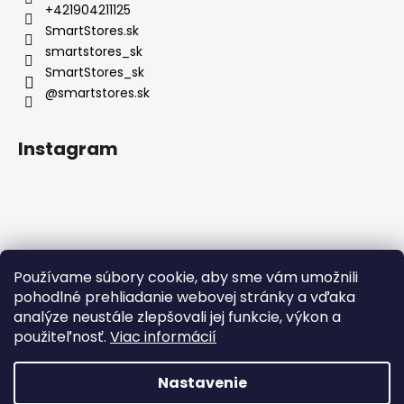
+421904211125
SmartStores.sk
smartstores_sk
SmartStores_sk
@smartstores.sk
Instagram
Používame súbory cookie, aby sme vám umožnili
Sledovať na Instagrame
pohodlné prehliadanie webovej stránky a vďaka
analýze neustále zlepšovali jej funkcie, výkon a
použiteľnosť.
Viac informácií
Nastavenie