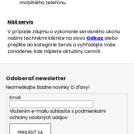
mobilného telefónu.
Náš servis
V prípade záujmu o vykonanie servisného úkonu
našimi technikmi kliknite na slovo
Odkaz
alebo
prejdite do kategórie Servis a vyhľadajte Vaše
zariadenie, kde nájdete aktuálny cenník.
Z
á
Odoberať newsletter
p
Nezmeškajte žiadne novinky či zľavy!
ä
t
Email
i
Vložením e-mailu súhlasíte s
podmienkami
e
ochrany osobných údajov
PRIHLÁSIŤ SA