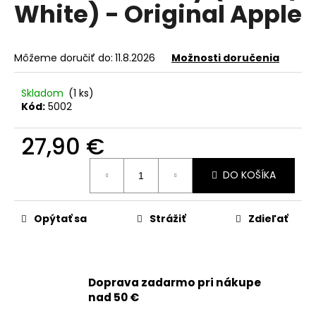
č
White) - Original Apple
a
m
e
Môžeme doručiť do:
11.8.2026
Možnosti doručenia
APPLE
Skladom
(1 ks)
IPHONE
Kód:
5002
16
PRO
MAX
27,90 €
-
LCD
Jednotková
DISPLEJ
DO KOŠÍKA
cena:
+
DOTYKOVÁ
PLOCHA
Opýtať sa
Strážiť
Zdieľať
+
RÁM
-
SMARTPREMIUM
INCELL
Doprava zadarmo pri nákupe
109,90
nad 50 €
€