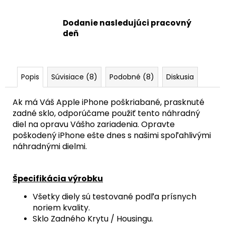
+
MAGSAFE
MAGNETICKÝ
Dodanie nasledujúci pracovný
KRÚŽOK
deň
+
SKLÍČKA
KAMERY
(PRÍRODNÝ
TITÁN
Popis
Súvisiace (8)
Podobné (8)
Diskusia
/
NATURAL
TITANIUM)
Ak má Váš Apple iPhone poškriabané, prasknuté
-
ORIGINAL
zadné sklo, odporúčame použiť tento náhradný
APPLE
diel na opravu Vášho zariadenia. Opravte
29,90
poškodený iPhone ešte dnes s našimi spoľahlivými
€
náhradnými dielmi.
Špecifikácia výrobku
Všetky diely sú testované podľa prísnych
noriem kvality.
Sklo Zadného Krytu / Housingu.