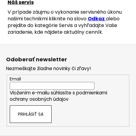
Náš servis
V prípade záujmu o vykonanie servisného úkonu
našimi technikmi kliknite na slovo
Odkaz
alebo
prejdite do kategórie Servis a vyhľadajte Vaše
zariadenie, kde nájdete aktuálny cenník.
Z
á
Odoberať newsletter
p
Nezmeškajte žiadne novinky či zľavy!
ä
t
Email
i
Vložením e-mailu súhlasíte s
podmienkami
e
ochrany osobných údajov
PRIHLÁSIŤ SA