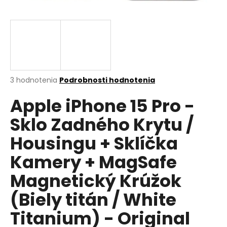
á
j
s
ť
?
Priemerné
3 hodnotenia
Podrobnosti hodnotenia
hodnotenie
Apple iPhone 15 Pro -
produktu
je
HĽADAŤ
Sklo Zadného Krytu /
5,0
z
Housingu + Sklíčka
5
hviezdičiek.
Kamery + MagSafe
O
d
Magnetický Krúžok
p
(Biely titán / White
o
r
Titanium) - Original
ú