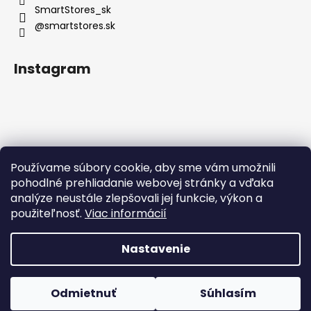
SmartStores_sk
@smartstores.sk
Instagram
Používame súbory cookie, aby sme vám umožnili
Sledovať na Instagrame
pohodlné prehliadanie webovej stránky a vďaka
analýze neustále zlepšovali jej funkcie, výkon a
použiteľnosť.
Viac informácií
Nastavenie
Vytvoril Shoptet
Odmietnuť
Súhlasím
Copyright 2026
SmartStores
. Všetky práva vyhradené.
DOPRAVA ZADARMO PRI NÁKUPE NAD 50 €