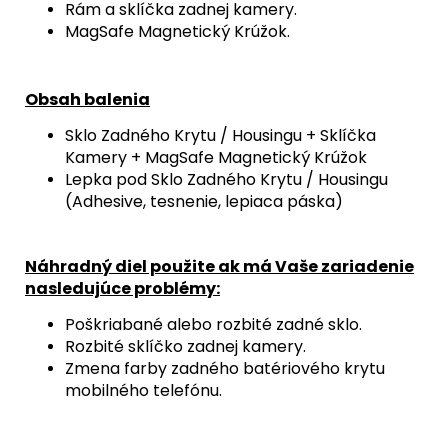
Rám a sklíčka zadnej kamery.
MagSafe Magnetický Krúžok.
Obsah balenia
Sklo Zadného Krytu / Housingu + Sklíčka
Kamery + MagSafe Magnetický Krúžok
Lepka pod Sklo Zadného Krytu / Housingu
(Adhesive, tesnenie, lepiaca páska)
Náhradný diel použite ak má Vaše zariadenie
nasledujúce problémy:
Poškriabané alebo rozbité zadné sklo.
Rozbité sklíčko zadnej kamery.
Zmena farby zadného batériového krytu
mobilného telefónu.