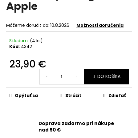
č
Apple
a
m
e
Môžeme doručiť do:
10.8.2026
Možnosti doručenia
APPLE
Skladom
(4 ks)
IPHONE
Kód:
4342
15
PRO
-
23,90 €
SKLO
ZADNÉHO
Jednotková
KRYTU
DO KOŠÍKA
cena:
/
HOUSINGU
+
Opýtať sa
Strážiť
Zdieľať
BEZDRÔTOVÉ
NABÍJANIE
+
NFC
+
BLESK
Doprava zadarmo pri nákupe
+
nad 50 €
MIKROFÓN