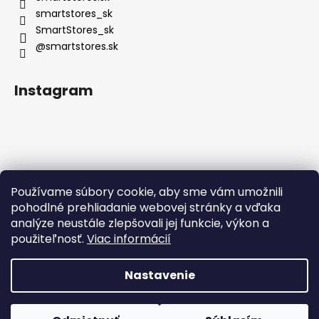
smartstores_sk
SmartStores_sk
@smartstores.sk
Instagram
Používame súbory cookie, aby sme vám umožnili
Sledovať na Instagrame
pohodlné prehliadanie webovej stránky a vďaka
analýze neustále zlepšovali jej funkcie, výkon a
použiteľnosť.
Viac informácií
Nastavenie
Vytvoril Shoptet