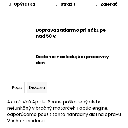
č
Opýtať sa
Strážiť
Zdieľať
a
m
e
Doprava zadarmo pri nákupe
nad 50 €
APPLE
IPHONE
15
PLUS
FINEWOVEN
Dodanie nasledujúci pracovný
OCHRANNÝ
deň
KRYT
S
MAGSAFE
-
PACIFIC
Popis
Diskusia
BLUE
/
TICHOMORSKY
Ak má Váš Apple iPhone poškodený alebo
MODRÝ
nefunkčný vibračný motorček Taptic engine,
19,90
odporúčame použiť tento náhradný diel na opravu
€
Vášho zariadenia.
Pôvodne:
49,90