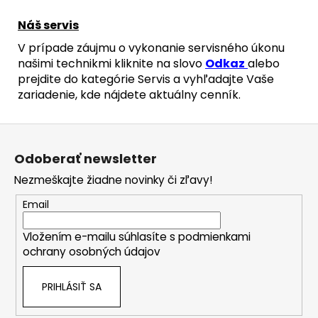
€
Náš servis
V prípade záujmu o vykonanie servisného úkonu
našimi technikmi kliknite na slovo
Odkaz
alebo
prejdite do kategórie Servis a vyhľadajte Vaše
zariadenie, kde nájdete aktuálny cenník.
Z
á
Odoberať newsletter
p
Nezmeškajte žiadne novinky či zľavy!
ä
t
Email
i
Vložením e-mailu súhlasíte s
podmienkami
e
ochrany osobných údajov
PRIHLÁSIŤ SA