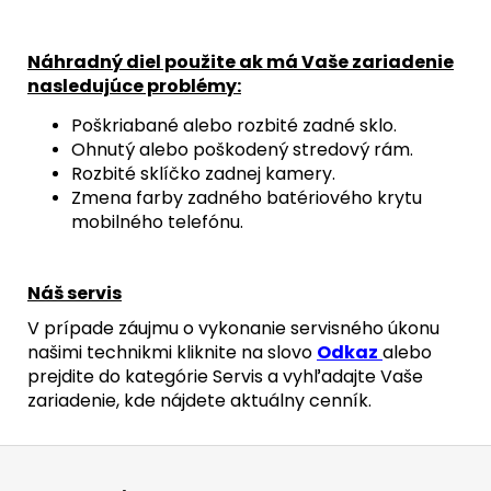
Náhradný diel použite ak má Vaše zariadenie
nasledujúce problémy:
Poškriabané alebo rozbité zadné sklo.
Ohnutý alebo poškodený stredový rám.
Rozbité sklíčko zadnej kamery.
Zmena farby zadného batériového krytu
mobilného telefónu.
Náš servis
V prípade záujmu o vykonanie servisného úkonu
našimi technikmi kliknite na slovo
Odkaz
alebo
prejdite do kategórie Servis a vyhľadajte Vaše
zariadenie, kde nájdete aktuálny cenník.
Z
á