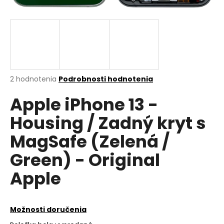
á
j
s
ť
?
Priemerné
2 hodnotenia
Podrobnosti hodnotenia
hodnotenie
Apple iPhone 13 -
produktu
je
HĽADAŤ
Housing / Zadný kryt s
5,0
z
MagSafe (Zelená /
5
hviezdičiek.
Green) - Original
O
d
Apple
p
o
r
Možnosti doručenia
ú