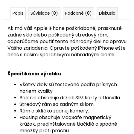
€
Pôvodne:
Popis
Súvisiace (8)
Podobné (8)
Diskusia
68,90
€
Ak má Váš Apple iPhone poškriabané, prasknuté
zadné sklo alebo poškodený stredový rám,
odporúčame použiť tento náhradný diel na opravu
Vášho zariadenia. Opravte poškodený iPhone ešte
dnes s našimi spoľahlivými náhradnými dielmi.
Špecifikácia výrobku
Všetky diely sú testované podľa prísnych
noriem kvality.
Balenie obsahuje držiak SIM karty a tlačidlá.
Stredový rám so zadným sklom.
Rám a sklíčko zadnej kamery.
Housing obsahuje MagSafe magnetický
krúžok, predinštalované tlačidlá a spodné
mriežky proti prachu.