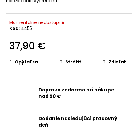
č
Položka bola vypredaná…
a
m
e
Momentálne nedostupné
Kód:
4455
APPLE
37,90 €
IPHONE
14
Jednotková
PRO
cena:
MAX
Opýtať sa
Strážiť
Zdieľať
-
ORIGINÁLNA
BATÉRIA
4323MAH
(ZDRAVIE
Doprava zadarmo pri nákupe
BATÉRIE:
nad 50 €
100%
-
BEZ
HLÁSENIA
O
Dodanie nasledujúci pracovný
NEZNÁMOM
deň
DIELE)
59,90