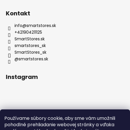
Kontakt
info
@
smartstores.sk
+421904211125
SmartStores.sk
smartstores_sk
SmartStores_sk
@smartstores.sk
Instagram
Používame súbory cookie, aby sme vám umožnili
Sledovať na Instagrame
pohodlné prehliadanie webovej stránky a vďaka