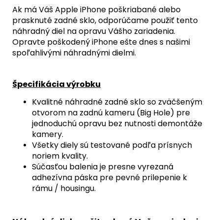
35,90
Ak má Váš Apple iPhone poškriabané alebo
€
prasknuté zadné sklo, odporúčame použiť tento
náhradný diel na opravu Vášho zariadenia.
Opravte poškodený iPhone ešte dnes s našimi
spoľahlivými náhradnými dielmi.
Špecifikácia výrobku
Kvalitné náhradné zadné sklo so zväčšeným
otvorom na zadnú kameru (Big Hole) pre
jednoduchú opravu bez nutnosti demontáže
kamery.
Všetky diely sú testované podľa prísnych
noriem kvality.
Súčasťou balenia je presne vyrezaná
adhezívna páska pre pevné prilepenie k
rámu / housingu.