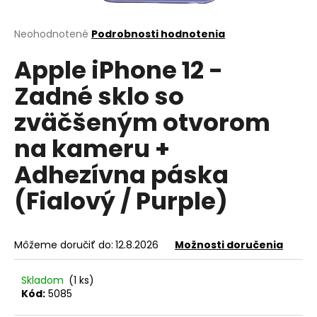
á
j
Priemerné
Neohodnotené
Podrobnosti hodnotenia
hodnotenie
s
Apple iPhone 12 -
produktu
ť
je
Zadné sklo so
?
0,0
z
zväčšeným otvorom
5
hviezdičiek.
na kameru +
HĽADAŤ
Adhezívna páska
(Fialový / Purple)
O
d
Môžeme doručiť do:
12.8.2026
Možnosti doručenia
p
o
Skladom
(1 ks)
r
Kód:
5085
ú