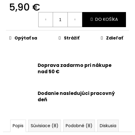
č
5,90 €
a
m
Jednotková
DO KOŠÍKA
e
cena:
Opýtať sa
Strážiť
Zdieľať
APPLE
IPHONE
11
PRO
MAX
-
Doprava zadarmo pri nákupe
LCD
nad 50 €
DISPLEJ
+
DOTYKOVÁ
PLOCHA
Dodanie nasledujúci pracovný
+
deň
RÁM
-
SMARTPREMIUM
INCELL
24,90
Popis
Súvisiace (8)
Podobné (8)
Diskusia
€
Pôvodne: