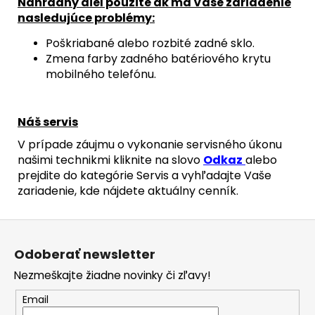
Náhradný diel použite ak má Vaše zariadenie
nasledujúce problémy:
Poškriabané alebo rozbité zadné sklo.
Zmena farby zadného batériového krytu
mobilného telefónu.
Náš servis
V prípade záujmu o vykonanie servisného úkonu
našimi technikmi kliknite na slovo
Odkaz
alebo
prejdite do kategórie Servis a vyhľadajte Vaše
zariadenie, kde nájdete aktuálny cenník.
Z
á
Odoberať newsletter
p
Nezmeškajte žiadne novinky či zľavy!
ä
t
Email