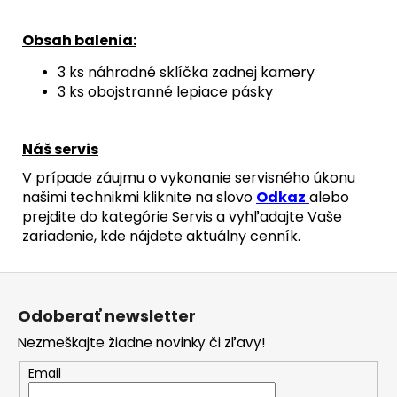
Obsah balenia:
3 ks náhradné sklíčka zadnej kamery
3 ks obojstranné lepiace pásky
Náš servis
V prípade záujmu o vykonanie servisného úkonu
našimi technikmi kliknite na slovo
Odkaz
alebo
prejdite do kategórie Servis a vyhľadajte Vaše
zariadenie, kde nájdete aktuálny cenník.
Z
á
Odoberať newsletter
p
Nezmeškajte žiadne novinky či zľavy!
ä
t
Email