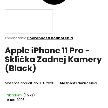
á
j
s
ť
?
Priemerné
1 hodnotenie
Podrobnosti hodnotenia
hodnotenie
Apple iPhone 11 Pro -
produktu
je
HĽADAŤ
Sklíčka Zadnej Kamery
5,0
z
(Black)
5
hviezdičiek.
O
d
Môžeme doručiť do:
10.8.2026
Možnosti doručenia
p
o
Skladom
(>5 ks)
r
Kód:
2905
ú