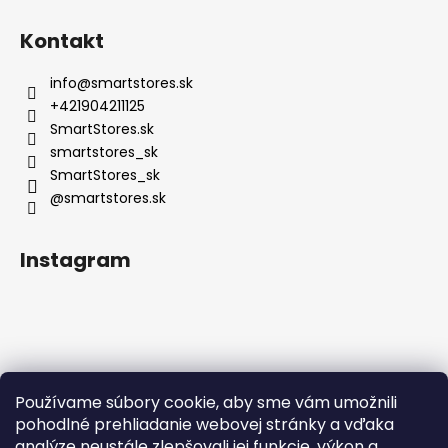
Kontakt
info
@
smartstores.sk
+421904211125
SmartStores.sk
smartstores_sk
SmartStores_sk
@smartstores.sk
Instagram
Používame súbory cookie, aby sme vám umožnili
Sledovať na Instagrame
pohodlné prehliadanie webovej stránky a vďaka
analýze neustále zlepšovali jej funkcie, výkon a