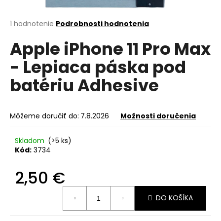
á
j
Priemerné
1 hodnotenie
Podrobnosti hodnotenia
hodnotenie
s
Apple iPhone 11 Pro Max
produktu
ť
je
- Lepiaca páska pod
?
5,0
z
batériu Adhesive
5
hviezdičiek.
HĽADAŤ
Môžeme doručiť do:
7.8.2026
Možnosti doručenia
Skladom
(>5 ks)
Kód:
3734
O
d
2,50 €
p
o
Jednotková
DO KOŠÍKA
r
cena:
ú