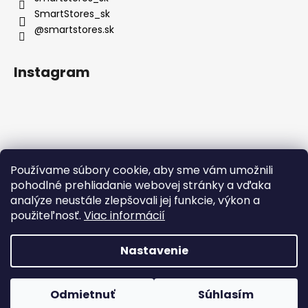
SmartStores_sk
@smartstores.sk
Instagram
Používame súbory cookie, aby sme vám umožnili
Sledovať na Instagrame
pohodlné prehliadanie webovej stránky a vďaka
analýze neustále zlepšovali jej funkcie, výkon a
použiteľnosť.
Viac informácií
Nastavenie
Vytvoril Shoptet
Odmietnuť
Súhlasím
Copyright 2026
SmartStores
. Všetky práva vyhradené.
DOPRAVA ZADARMO PRI NÁKUPE NAD 50 €