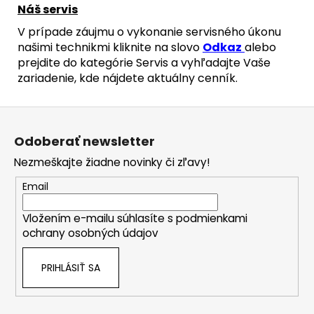
Náš servis
V prípade záujmu o vykonanie servisného úkonu
našimi technikmi kliknite na slovo
Odkaz
alebo
prejdite do kategórie Servis a vyhľadajte Vaše
zariadenie, kde nájdete aktuálny cenník.
Z
á
Odoberať newsletter
p
Nezmeškajte žiadne novinky či zľavy!
ä
t
Email
i
Vložením e-mailu súhlasíte s
podmienkami
e
ochrany osobných údajov
PRIHLÁSIŤ SA