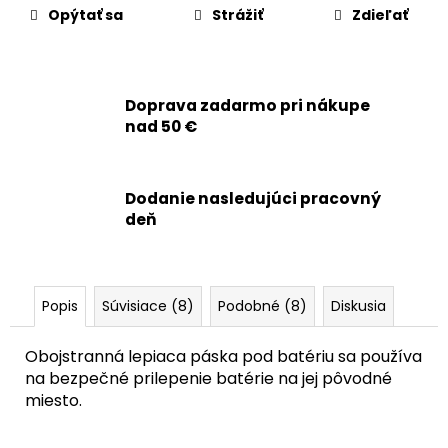
č
Opýtať sa
Strážiť
Zdieľať
a
m
e
Doprava zadarmo pri nákupe
nad 50 €
APPLE
IPHONE
14
PRO
-
Dodanie nasledujúci pracovný
DIAGNOSTICKÁ
deň
BATÉRIA
3200MAH
(ZDRAVIE
BATÉRIE:
100%
Popis
Súvisiace (8)
Podobné (8)
Diskusia
-
BEZ
HLÁSENIA
Obojstranná lepiaca páska pod batériu sa používa
O
na bezpečné prilepenie batérie na jej pôvodné
NEZNÁMOM
DIELE)
miesto.
21,90
€