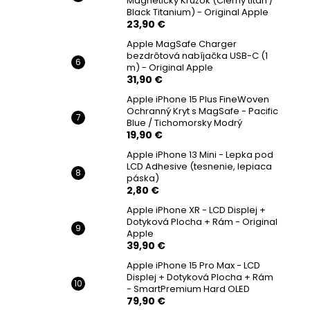
Magnetický Krúžok (Čierny titán /
Black Titanium) - Original Apple
23,90 €
Apple MagSafe Charger
bezdrôtová nabíjačka USB-C (1
m) - Original Apple
31,90 €
Apple iPhone 15 Plus FineWoven
Ochranný Kryt s MagSafe - Pacific
Blue / Tichomorsky Modrý
19,90 €
Apple iPhone 13 Mini - Lepka pod
LCD Adhesive (tesnenie, lepiaca
páska)
2,80 €
Apple iPhone XR - LCD Displej +
Dotyková Plocha + Rám - Original
Apple
39,90 €
Apple iPhone 15 Pro Max - LCD
Displej + Dotyková Plocha + Rám
- SmartPremium Hard OLED
79,90 €