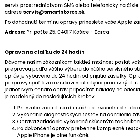
servis prostredníctvom SMS alebo telefonicky na čísle
adrese
servis@smartstores.sk
Po dohodnutí termínu opravy prinesiete vaše Apple zar
Adresa:
Pri pošte 25, 04017 Košice - Barca
Oprava na diaľku do 24 hodín
Dávame našim zákazníkom taktiež možnosť poslať vaš
prepravou podľa vášho výberu do nášho servisného str
opráv je vybavená do 24 hodín od prijatia zásielky. O
prepravy späť k zákazníkovi nasledujúci pracovný deň.
jednotlivým cenám opráv pripočítať náklady na odosla
je rozdelený do nasledujúcich krokov:
Prevzatie zariadenia do nášho servisného stredisk
Vykonanie diagnostických testov na odhalenie záva
Oprava zariadenia vykonaná skúseným technikom
Po dokončení opravy prebehne komplexné testovan
Apple iPhone je plne funkčné.