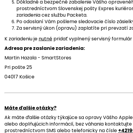
Dôkladné a bezpečné zabalenie Vášho opraveného
prostredníctvom Slovenskej pošty Expres kuriér
zariadenia cez službu Packeta.
Po odoslaní Vám pošleme sledovacie číslo zásielk
Za servisný úkon (opravu) zaplatíte pri prevzatí z
K zariadeniu je
nutné
pridať vyplnený servisný formulár
Adresa pre zaslanie zariadenia:
Martin Hazala - SmartStores
Pri pošte 25
04017 Košice
Máte ďalšie otázky?
Ak máte ďalšie otázky týkajúce sa opravy Vášho Apple 
alebo doplňujúcich informácií, bez váhania kontaktujte
prostredníctvom SMS alebo telefonicky na čísle
+4219