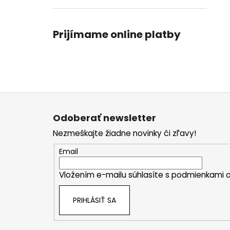
Prijímame online platby
Z
á
Odoberať newsletter
p
Nezmeškajte žiadne novinky či zľavy!
ä
t
Email
i
Vložením e-mailu súhlasíte s
podmienkami o
e
PRIHLÁSIŤ SA