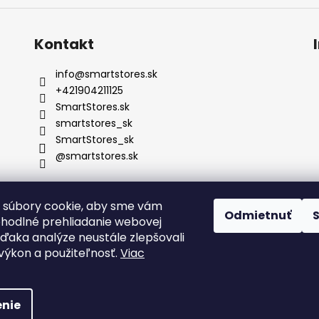
Kontakt
info
@
smartstores.sk
+421904211125
SmartStores.sk
smartstores_sk
SmartStores_sk
@smartstores.sk
 súbory cookie, aby sme vám
Odmietnuť
ohodlné prehliadanie webovej
vďaka analýze neustále zlepšovali
, výkon a použiteľnosť.
Viac
radené.
nie