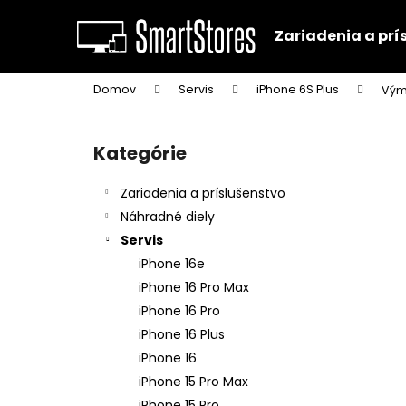
K
Prejsť
na
o
Zariadenia a prí
obsah
Späť
Späť
š
do
do
í
Domov
Servis
iPhone 6S Plus
Vým
k
obchodu
obchodu
B
o
Kategórie
Preskočiť
č
kategórie
n
Zariadenia a príslušenstvo
ý
Náhradné diely
p
Servis
a
iPhone 16e
n
iPhone 16 Pro Max
e
iPhone 16 Pro
l
iPhone 16 Plus
iPhone 16
iPhone 15 Pro Max
iPhone 15 Pro