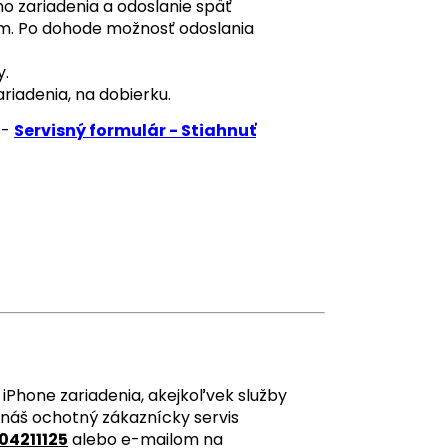
 zariadenia a odoslanie späť
om. Po dohode možnosť odoslania
y.
ariadenia, na dobierku.
 -
Servisný formulár - Stiahnuť
iPhone zariadenia, akejkoľvek služby
 náš ochotný zákaznícky servis
04211125
alebo e-mailom na