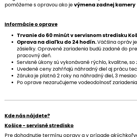
pomôžeme s opravou ako je
výmena zadnej kamery
Informácie o oprave
Trvanie do 60 minút v servisnom stredisku Ko
Oprava na diaľku do 24 hodín.
Väčšina opráv je
zásielky. Opravené zariadenia budú zadané do pre
pracovný deň.
Servisné úkony sú vykonávané rýchlo, kvalitne, s
Uvedené ceny zahŕňajú náhradný diel aj prácu tec
Záruka je platná 2 roky na náhradný diel, 3 mesiac
Po oprave nezaručujeme vodeodolnosť zariadenia
Kde nás nájdete?
Košice - servisné stredisko
Pre dohodnutie termínu opravy a v prípade akýchkoľv