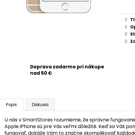
APPLE IPHONE 11 PRO MAX - ZADNÉ SKLO
APPLE IPHONE 1
cena
SO ZVÄČŠENÝM OTVOROM NA KAMERU
KRYTU / HOUSI
+ ADHEZÍVNA PÁSKA (STRIEBORNÁ /
NABÍJANIE + NF
SILVER)
MAGSAFE MAGNE
T
SKLÍČKA KAMERY 
8,90 €
ORIGINAL APPLE
O
St
27,90 €
Zd
Doprava zadarmo pri nákupe
nad 50 €
Popis
Diskusia
U nás v SmartStores rozumieme, že správne fungovanie
Apple iPhone sú pre Vás veľmi dôležité. Keď sa Váš po
fungovať, dokáže Vám to značne skomplikovať každode