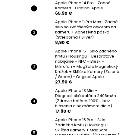
Apple iPhone 14 Pro - Zadná
Kamera - Original Apple
65,90 €
Apple iPhone 11 Pro Max - Zadné
sklo so zväčšeným otvorom na
kameru + Adhezívna páska
(Strieborná / Silver)
8,90 €
Apple iPhone 15 - Sklo Zadného
Krytu / Housingu + Bezdrôtové
nabíjanie + NFC + Blesk +
Mikrofón + MagSafe Magnetický
Krúžok + Sklíčka Kamery (Zelená
/ Green) - Original Apple
27,90 €
Apple iPhone 13 Mini -
Diagnostická batéria 2406mAh
(Zdravie batérie: 100% - bez
hlásenia o neznámom diele)
17,90 €
Apple iPhone 15 Pro - Sklo
Zadného Krytu / Housingu +
Sklíčka Kamery + MagSafe