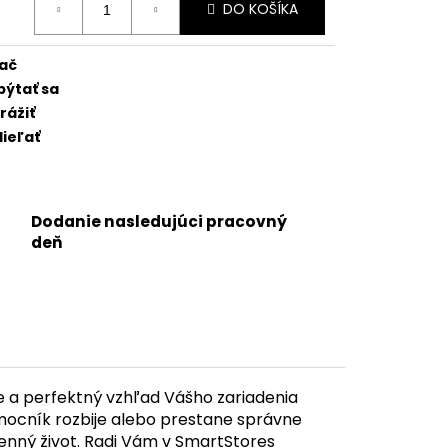
5 - SKLO ZADNÉHO
DO KOŠÍKA
:
NGU + BEZDRÔTOVÉ
C + BLESK + MIKROFÓN +
TICKÝ KRÚŽOK +
lač
(ZELENÁ / GREEN) -
pýtať sa
rážiť
ieľať
Dodanie nasledujúci pracovný
deň
 a perfektný vzhľad Vášho zariadenia
mocník rozbije alebo prestane správne
nný život. Radi Vám v SmartStores