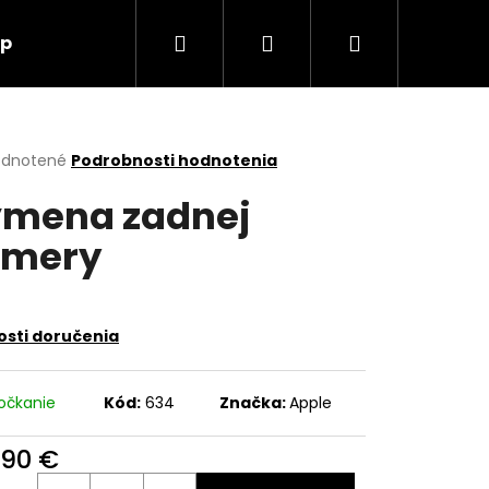
Hľadať
Prihlásenie
Nákupný
up
O nás
Kontakt
košík
erné
dnotené
Podrobnosti hodnotenia
tenie
mena zadnej
ktu
amery
ičiek.
sti doručenia
očkanie
Kód:
634
Značka:
Apple
,90 €
Nasledujúce
otková