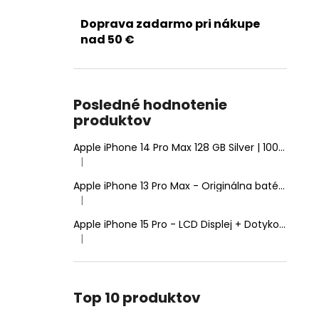
Doprava zadarmo pri nákupe
nad 50 €
Posledné hodnotenie
produktov
Apple iPhone 14 Pro Max 128 GB Silver | 100% Zdravie batérie | Stav: A (Výborný)
|
Hodnotenie produktu je 5 z 5 hviezdičiek.
Apple iPhone 13 Pro Max - Originálna batéria 4352mAh (Zdravie batérie: 100% - bez hlásenia o neznámom diele)
|
Hodnotenie produktu je 5 z 5 hviezdičiek.
Apple iPhone 15 Pro - LCD Displej + Dotyková Plocha + Rám - SmartPremium Hard OLED
|
Hodnotenie produktu je 5 z 5 hviezdičiek.
Top 10 produktov