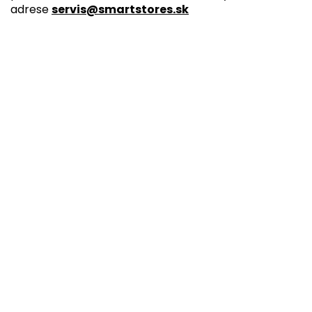
adrese
servis@smartstores.sk