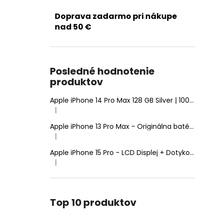
Doprava zadarmo pri nákupe
nad 50 €
Posledné hodnotenie
produktov
Apple iPhone 14 Pro Max 128 GB Silver | 100% Zdravie batérie | Stav: A (Výborný)
|
Hodnotenie produktu je 5 z 5 hviezdičiek.
Apple iPhone 13 Pro Max - Originálna batéria 4352mAh (Zdravie batérie: 100% - bez hlásenia o neznámom diele)
|
Hodnotenie produktu je 5 z 5 hviezdičiek.
Apple iPhone 15 Pro - LCD Displej + Dotyková Plocha + Rám - SmartPremium Hard OLED
|
Hodnotenie produktu je 5 z 5 hviezdičiek.
Top 10 produktov