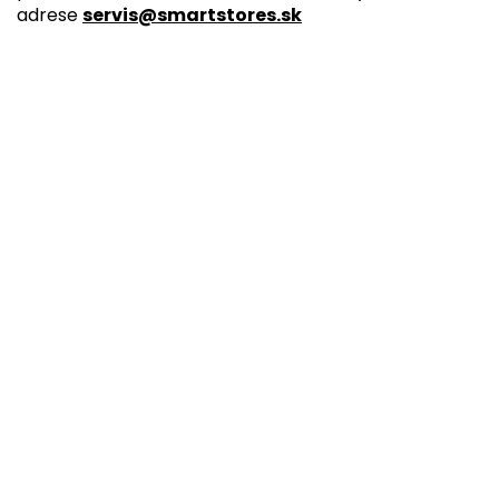
adrese
servis@smartstores.sk