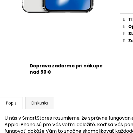
APPLE IPHONE 11 PRO MAX - ZADNÉ SKLO
APPLE IPHONE 1
cena
SO ZVÄČŠENÝM OTVOROM NA KAMERU
KRYTU / HOUSI
+ ADHEZÍVNA PÁSKA (STRIEBORNÁ /
NABÍJANIE + NF
SILVER)
MAGSAFE MAGNE
T
SKLÍČKA KAMERY 
8,90 €
ORIGINAL APPLE
O
St
27,90 €
Zd
Doprava zadarmo pri nákupe
nad 50 €
Popis
Diskusia
U nás v SmartStores rozumieme, že správne fungovanie
Apple iPhone sú pre Vás veľmi dôležité. Keď sa Váš po
fungovať, dokáže Vám to značne skomplikovať každode