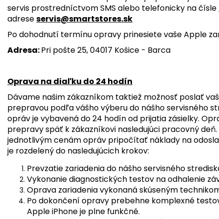
servis prostredníctvom SMS alebo telefonicky na čísle
adrese
servis@smartstores.sk
Po dohodnutí termínu opravy prinesiete vaše Apple zar
Adresa:
Pri pošte 25, 04017 Košice - Barca
Oprava na diaľku do 24 hodín
Dávame našim zákazníkom taktiež možnosť poslať vaš
prepravou podľa vášho výberu do nášho servisného str
opráv je vybavená do 24 hodín od prijatia zásielky. O
prepravy späť k zákazníkovi nasledujúci pracovný deň.
jednotlivým cenám opráv pripočítať náklady na odosla
je rozdelený do nasledujúcich krokov:
Prevzatie zariadenia do nášho servisného stredisk
Vykonanie diagnostických testov na odhalenie záva
Oprava zariadenia vykonaná skúseným technikom
Po dokončení opravy prebehne komplexné testovan
Apple iPhone je plne funkčné.