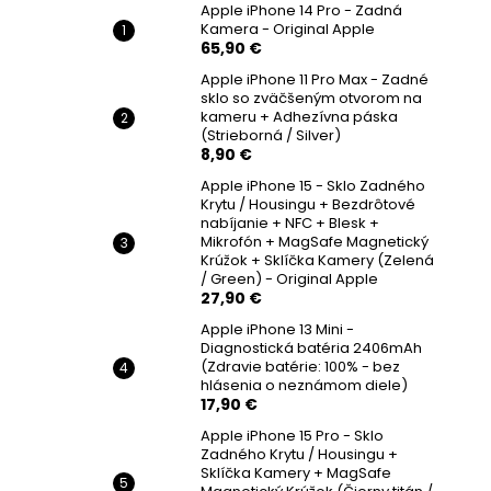
Apple iPhone 14 Pro - Zadná
Kamera - Original Apple
65,90 €
Apple iPhone 11 Pro Max - Zadné
sklo so zväčšeným otvorom na
kameru + Adhezívna páska
(Strieborná / Silver)
8,90 €
Apple iPhone 15 - Sklo Zadného
Krytu / Housingu + Bezdrôtové
nabíjanie + NFC + Blesk +
Mikrofón + MagSafe Magnetický
Krúžok + Sklíčka Kamery (Zelená
/ Green) - Original Apple
27,90 €
Apple iPhone 13 Mini -
Diagnostická batéria 2406mAh
(Zdravie batérie: 100% - bez
hlásenia o neznámom diele)
17,90 €
Apple iPhone 15 Pro - Sklo
Zadného Krytu / Housingu +
Sklíčka Kamery + MagSafe