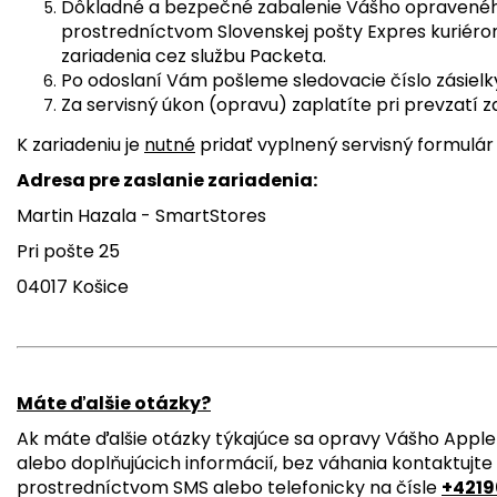
Dôkladné a bezpečné zabalenie Vášho opraveného
prostredníctvom Slovenskej pošty Expres kuriér
zariadenia cez službu Packeta.
Po odoslaní Vám pošleme sledovacie číslo zásielk
Za servisný úkon (opravu) zaplatíte pri prevzatí z
K zariadeniu je
nutné
pridať vyplnený servisný formulár
Adresa pre zaslanie zariadenia:
Martin Hazala - SmartStores
Pri pošte 25
04017 Košice
Máte ďalšie otázky?
Ak máte ďalšie otázky týkajúce sa opravy Vášho Apple 
alebo doplňujúcich informácií, bez váhania kontaktujte
prostredníctvom SMS alebo telefonicky na čísle
+4219