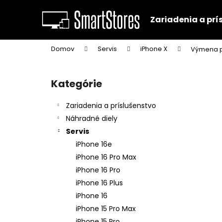
K
Prejsť
na
o
Zariadenia a prí
obsah
Späť
Späť
š
do
do
í
Domov
Servis
iPhone X
Výmena p
k
obchodu
obchodu
B
o
Kategórie
Preskočiť
č
kategórie
n
Zariadenia a príslušenstvo
ý
Náhradné diely
p
Servis
a
iPhone 16e
n
iPhone 16 Pro Max
e
iPhone 16 Pro
l
iPhone 16 Plus
iPhone 16
iPhone 15 Pro Max
iPhone 15 Pro