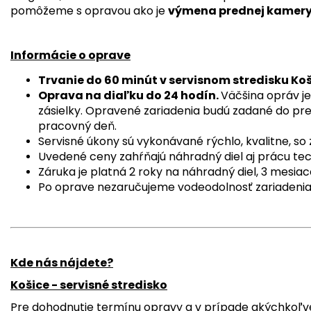
pomôžeme s opravou ako je
výmena prednej kamer
Informácie o oprave
Trvanie do 60 minút v servisnom stredisku Ko
Oprava na diaľku do 24 hodín.
Väčšina opráv je
zásielky. Opravené zariadenia budú zadané do pre
pracovný deň.
Servisné úkony sú vykonávané rýchlo, kvalitne, s
Uvedené ceny zahŕňajú náhradný diel aj prácu tec
Záruka je platná 2 roky na náhradný diel, 3 mesiac
Po oprave nezaručujeme vodeodolnosť zariadenia
Kde nás nájdete?
Košice - servisné stredisko
Pre dohodnutie termínu opravy a v prípade akýchkoľv