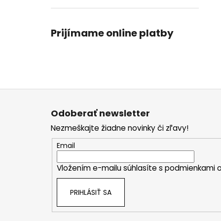
Prijímame online platby
Z
á
Odoberať newsletter
p
Nezmeškajte žiadne novinky či zľavy!
ä
t
Email
i
Vložením e-mailu súhlasíte s
podmienkami o
e
PRIHLÁSIŤ SA