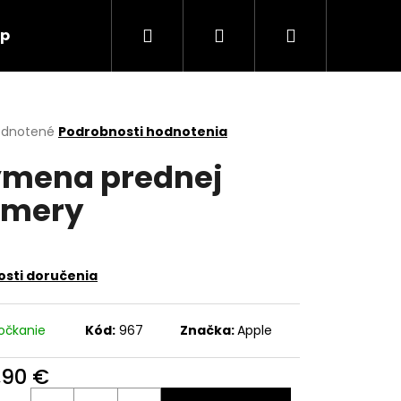
Hľadať
Prihlásenie
Nákupný
up
O nás
Kontakt
košík
erné
dnotené
Podrobnosti hodnotenia
tenie
mena prednej
ktu
amery
ičiek.
sti doručenia
očkanie
Kód:
967
Značka:
Apple
,90 €
Nasledujúce
otková