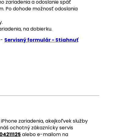
 zariadenia a odoslanie späť
om. Po dohode možnosť odoslania
y.
ariadenia, na dobierku.
 -
Servisný formulár - Stiahnuť
iPhone zariadenia, akejkoľvek služby
 náš ochotný zákaznícky servis
04211125
alebo e-mailom na