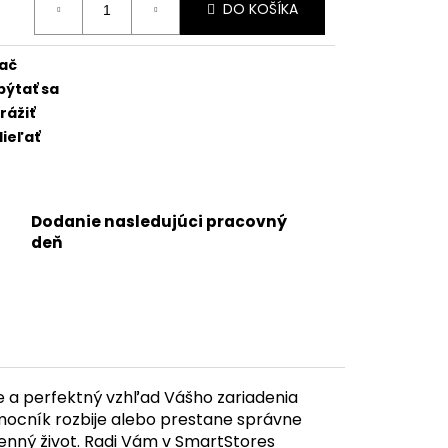
5 - SKLO ZADNÉHO
DO KOŠÍKA
:
NGU + BEZDRÔTOVÉ
C + BLESK + MIKROFÓN +
TICKÝ KRÚŽOK +
lač
(ZELENÁ / GREEN) -
pýtať sa
rážiť
ieľať
Dodanie nasledujúci pracovný
deň
 a perfektný vzhľad Vášho zariadenia
mocník rozbije alebo prestane správne
nný život. Radi Vám v SmartStores