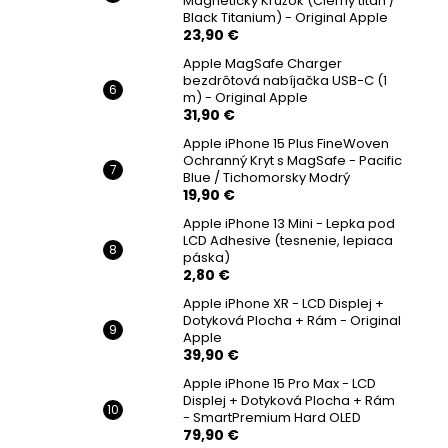
Magnetický Krúžok (Čierny titán /
Black Titanium) - Original Apple
23,90 €
Apple MagSafe Charger
bezdrôtová nabíjačka USB-C (1
m) - Original Apple
31,90 €
Apple iPhone 15 Plus FineWoven
Ochranný Kryt s MagSafe - Pacific
Blue / Tichomorsky Modrý
19,90 €
Apple iPhone 13 Mini - Lepka pod
LCD Adhesive (tesnenie, lepiaca
páska)
2,80 €
Apple iPhone XR - LCD Displej +
Dotyková Plocha + Rám - Original
Apple
39,90 €
Apple iPhone 15 Pro Max - LCD
Displej + Dotyková Plocha + Rám
- SmartPremium Hard OLED
79,90 €