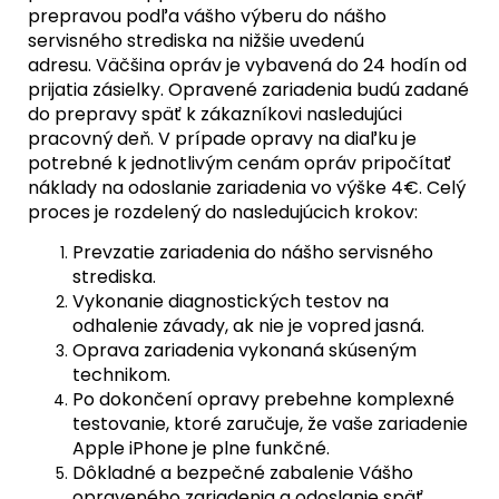
prepravou podľa vášho výberu do nášho
servisného strediska na nižšie uvedenú
adresu. Väčšina opráv je vybavená do 24 hodín od
prijatia zásielky. Opravené zariadenia budú zadané
do prepravy späť k zákazníkovi nasledujúci
pracovný deň. V prípade opravy na diaľku je
potrebné k jednotlivým cenám opráv pripočítať
náklady na odoslanie zariadenia vo výške 4€. Celý
proces je rozdelený do nasledujúcich krokov:
Prevzatie zariadenia do nášho servisného
strediska.
Vykonanie diagnostických testov na
odhalenie závady, ak nie je vopred jasná.
Oprava zariadenia vykonaná skúseným
technikom.
Po dokončení opravy prebehne komplexné
testovanie, ktoré zaručuje, že vaše zariadenie
Apple iPhone je plne funkčné.
Dôkladné a bezpečné zabalenie Vášho
opraveného zariadenia a odoslanie späť