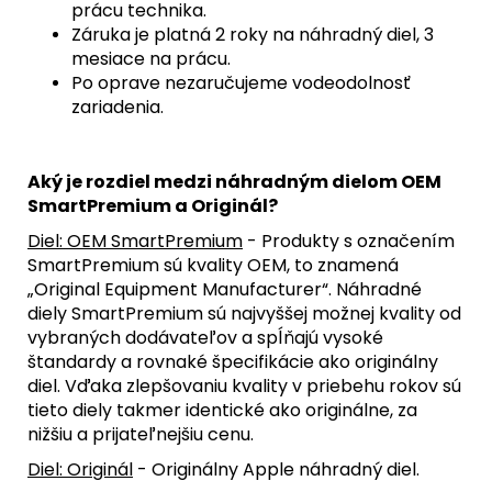
prácu technika.
Záruka je platná 2 roky na náhradný diel, 3
mesiace na prácu.
Po oprave nezaručujeme vodeodolnosť
zariadenia.
Aký je rozdiel medzi náhradným dielom OEM
SmartPremium a Originál?
Diel: OEM SmartPremium
- Produkty s označením
SmartPremium sú kvality OEM, to znamená
„Original Equipment Manufacturer“. Náhradné
diely SmartPremium sú najvyššej možnej kvality od
vybraných dodávateľov a spĺňajú vysoké
štandardy a rovnaké špecifikácie ako originálny
diel. Vďaka zlepšovaniu kvality v priebehu rokov sú
tieto diely takmer identické ako originálne, za
nižšiu a prijateľnejšiu cenu.
Diel: Originál
- Originálny Apple náhradný diel.