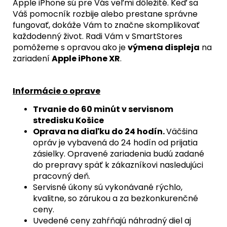
Apple iPhone sú pre Vás veľmi dôležité. Keď sa
€
Váš pomocník rozbije alebo prestane správne
fungovať, dokáže Vám to značne skomplikovať
každodenný život. Radi Vám v SmartStores
pomôžeme s opravou ako je
výmena displeja
na
zariadení
Apple iPhone XR
.
Informácie o oprave
Trvanie do 60 minút v servisnom
stredisku Košice
Oprava na diaľku do 24 hodín.
Väčšina
opráv je vybavená do 24 hodín od prijatia
zásielky. Opravené zariadenia budú zadané
do prepravy späť k zákazníkovi nasledujúci
pracovný deň.
Servisné úkony sú vykonávané rýchlo,
kvalitne, so zárukou a za bezkonkurenčné
ceny.
Uvedené ceny zahŕňajú náhradný diel aj