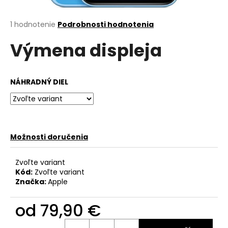
á
j
Priemerné
1 hodnotenie
Podrobnosti hodnotenia
hodnotenie
s
Výmena displeja
produktu
ť
je
?
5,0
z
NÁHRADNÝ DIEL
5
hviezdičiek.
HĽADAŤ
Možnosti doručenia
O
Zvoľte variant
d
Kód:
Zvoľte variant
Značka:
Apple
p
o
od
79,90 €
r
ú
Jednotková