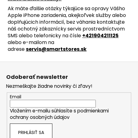
Ak máte ďalšie otázky týkajúce sa opravy Vášho
Apple iPhone zariadenia, akejkoľvek služby alebo
doplňujúcich informácií, bez váhania kontaktujte
náš ochotný zákaznícky servis prostredníctvom
SMS alebo telefonicky na čísle
+421904211125
alebo e-mailom na
adrese
servis@smartstores.sk
Z
á
Odoberať newsletter
p
Nezmeškajte žiadne novinky či zľavy!
ä
t
Email
i
Vložením e-mailu súhlasíte s
podmienkami
e
ochrany osobných údajov
PRIHLÁSIŤ SA