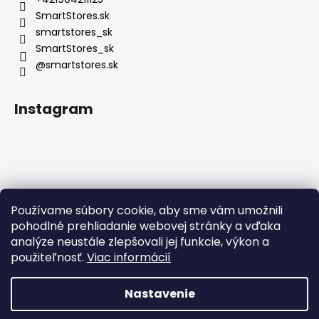
SmartStores.sk
smartstores_sk
SmartStores_sk
@smartstores.sk
Instagram
Používame súbory cookie, aby sme vám umožnili
Sledovať na Instagrame
pohodlné prehliadanie webovej stránky a vďaka
analýze neustále zlepšovali jej funkcie, výkon a
použiteľnosť.
Viac informácií
Nastavenie
Vytvoril Shoptet