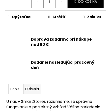
č
DO KOŠÍKA
cena:
a
m
e
Opýtať sa
Strážiť
Zdieľať
APPLE
IPHONE
Doprava zadarmo pri nákupe
14
PLUS
nad 50 €
-
LCD
DISPLEJ
+
Dodanie nasledujúci pracovný
DOTYKOVÁ
deň
PLOCHA
+
RÁM
-
SMARTPREMIUM
Popis
Diskusia
INCELL
34,90
U nás v SmartStores rozumieme, že správne
€
Pôvodne:
fungovanie a perfektný vzhľad Vášho zariadenia
54,90