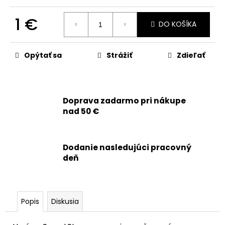
č
a
1 €
m
DO KOŠÍKA
e
Jednotková
cena:
Opýtať sa
Strážiť
Zdieľať
APPLE
IPHONE
16
PRO
-
Doprava zadarmo pri nákupe
SKLO
nad 50 €
ZADNÉHO
KRYTU
/
HOUSINGU
Dodanie nasledujúci pracovný
+
SKLÍČKA
deň
KAMERY
+
MAGSAFE
MAGNETICKÝ
KRÚŽOK
Popis
Diskusia
(ČIERNY
TITÁN