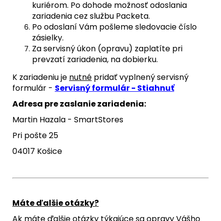
kuriérom. Po dohode možnosť odoslania
zariadenia cez službu Packeta.
Po odoslaní Vám pošleme sledovacie číslo
zásielky.
Za servisný úkon (opravu) zaplatíte pri
prevzatí zariadenia, na dobierku.
K zariadeniu je
nutné
pridať vyplnený servisný
formulár -
Servisný formulár - Stiahnuť
Adresa pre zaslanie zariadenia:
Martin Hazala - SmartStores
Pri pošte 25
04017 Košice
Máte ďalšie otázky?
Ak máte ďalšie otázky týkajúce sa opravy Vášho