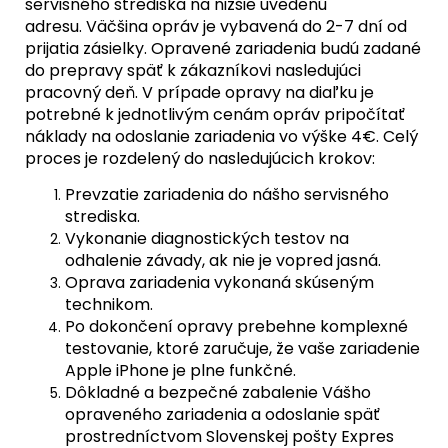
servisného strediska na nižšie uvedenú
adresu. Väčšina opráv je vybavená do 2-7 dní od
prijatia zásielky. Opravené zariadenia budú zadané
do prepravy späť k zákazníkovi nasledujúci
pracovný deň. V prípade opravy na diaľku je
potrebné k jednotlivým cenám opráv pripočítať
náklady na odoslanie zariadenia vo výške 4€. Celý
proces je rozdelený do nasledujúcich krokov:
Prevzatie zariadenia do nášho servisného
strediska.
Vykonanie diagnostických testov na
odhalenie závady, ak nie je vopred jasná.
Oprava zariadenia vykonaná skúseným
technikom.
Po dokončení opravy prebehne komplexné
testovanie, ktoré zaručuje, že vaše zariadenie
Apple iPhone je plne funkčné.
Dôkladné a bezpečné zabalenie Vášho
opraveného zariadenia a odoslanie späť
prostredníctvom Slovenskej pošty Expres