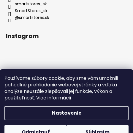
smartstores_sk
SmartStores_sk
@smartstores.sk
Instagram
Používame súbory cookie, aby sme vám umožnili
Sledovať na Instagrame
pohodlné prehliadanie webovej stránky a vďaka
analýze neustále zlepšovali jej funkcie, výkon a
použiteľnosť.
Viac informácií
Nastavenie
Vytvoril Shoptet
Odmietnuť
Súhlasím
Copyright 2026
SmartStores
. Všetky práva vyhradené.