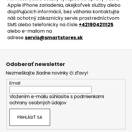
Apple iPhone zariadenia, akejkoľvek služby alebo
doplňujúcich informácií, bez váhania kontaktujte
náš ochotný zákaznícky servis prostredníctvom
SMS alebo telefonicky na čísle
+421904211125
alebo e-mailom na
adrese
servis@smartstores.sk
Z
á
Odoberať newsletter
p
Nezmeškajte žiadne novinky či zľavy!
ä
t
Email
i
Vložením e-mailu súhlasíte s
podmienkami
e
ochrany osobných údajov
PRIHLÁSIŤ SA