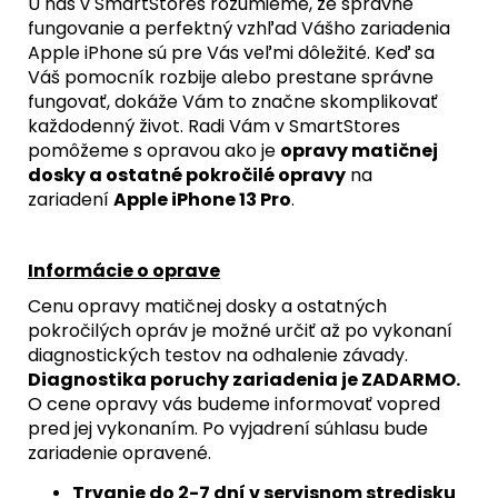
/
U nás v SmartStores rozumieme, že správne
BLACK
fungovanie a perfektný vzhľad Vášho zariadenia
TITANIUM)
Apple iPhone sú pre Vás veľmi dôležité. Keď sa
-
Váš pomocník rozbije alebo prestane správne
ORIGINAL
APPLE
fungovať, dokáže Vám to značne skomplikovať
každodenný život. Radi Vám v SmartStores
23,90
€
pomôžeme s opravou ako je
opravy matičnej
dosky a ostatné pokročilé opravy
na
zariadení
Apple iPhone 13 Pro
.
Informácie o oprave
Cenu opravy matičnej dosky a ostatných
pokročilých opráv je možné určiť až po vykonaní
diagnostických testov na odhalenie závady.
Diagnostika poruchy zariadenia je ZADARMO.
O cene opravy vás budeme informovať vopred
pred jej vykonaním. Po vyjadrení súhlasu bude
zariadenie opravené.
Trvanie do 2-7 dní v servisnom stredisku