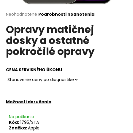
á
j
Priemerné
Neohodnotené
Podrobnosti hodnotenia
hodnotenie
s
Opravy matičnej
produktu
ť
je
dosky a ostatné
?
0,0
z
pokročilé opravy
5
hviezdičiek.
HĽADAŤ
CENA SERVISNÉHO ÚKONU
O
d
Možnosti doručenia
p
o
Na počkanie
r
Kód:
1795/STA
ú
Značka:
Apple