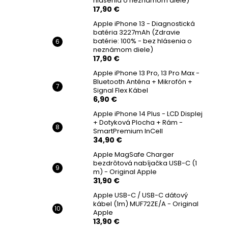
hlásenia o neznámom diele)
17,90 €
Apple iPhone 13 - Diagnostická
batéria 3227mAh (Zdravie
batérie: 100% - bez hlásenia o
neznámom diele)
17,90 €
Apple iPhone 13 Pro, 13 Pro Max -
Bluetooth Anténa + Mikrofón +
Signal Flex Kábel
6,90 €
Apple iPhone 14 Plus - LCD Displej
+ Dotyková Plocha + Rám -
SmartPremium InCell
34,90 €
Apple MagSafe Charger
bezdrôtová nabíjačka USB-C (1
m) - Original Apple
31,90 €
Apple USB-C / USB-C dátový
kábel (1m) MUF72ZE/A - Original
Apple
13,90 €