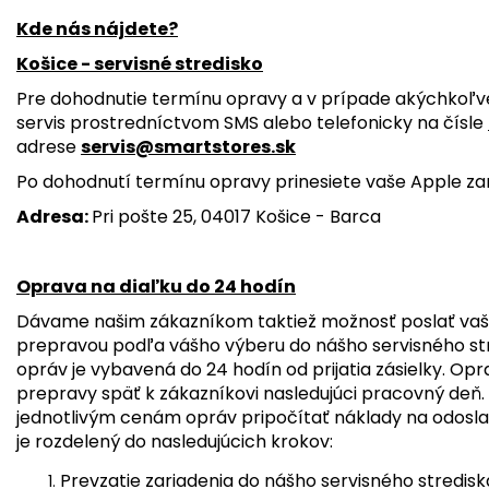
Kde nás nájdete?
Košice - servisné stredisko
Pre dohodnutie termínu opravy a v prípade akýchkoľv
servis prostredníctvom SMS alebo telefonicky na čísle
adrese
servis@smartstores.sk
Po dohodnutí termínu opravy prinesiete vaše Apple zar
Adresa:
Pri pošte 25, 04017 Košice - Barca
Oprava na diaľku do 24 hodín
Dávame našim zákazníkom taktiež možnosť poslať vaš
prepravou podľa vášho výberu do nášho servisného str
opráv je vybavená do 24 hodín od prijatia zásielky. O
prepravy späť k zákazníkovi nasledujúci pracovný deň.
jednotlivým cenám opráv pripočítať náklady na odosla
je rozdelený do nasledujúcich krokov:
Prevzatie zariadenia do nášho servisného stredisk