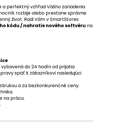
 a perfektný vzhľad Vášho zariadenia
mocník rozbije alebo prestane správne
nný život. Radi Vám v SmartStores
o kódu / nahratie nového softvéru
na
šice
 vybavená do 24 hodín od prijatia
pravy späť k zákazníkovi nasledujúci
o zárukou a za bezkonkurenčné ceny.
hnika.
e na prácu.
.