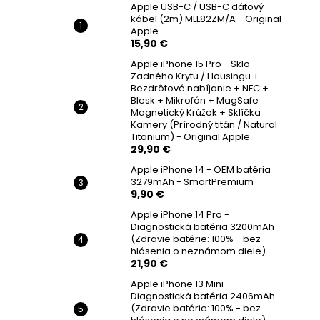
Apple USB-C / USB-C dátový
kábel (2m) MLL82ZM/A - Original
Apple
15,90 €
Apple iPhone 15 Pro - Sklo
Zadného Krytu / Housingu +
Bezdrôtové nabíjanie + NFC +
Blesk + Mikrofón + MagSafe
Magnetický Krúžok + Sklíčka
Kamery (Prírodný titán / Natural
Titanium) - Original Apple
29,90 €
Apple iPhone 14 - OEM batéria
3279mAh - SmartPremium
9,90 €
Apple iPhone 14 Pro -
Diagnostická batéria 3200mAh
(Zdravie batérie: 100% - bez
hlásenia o neznámom diele)
21,90 €
Apple iPhone 13 Mini -
Diagnostická batéria 2406mAh
(Zdravie batérie: 100% - bez