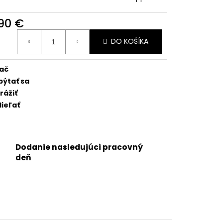
 - OEM BATÉRIA
RTPREMIUM
,90 €
otková
DO KOŠÍKA
:
lač
pýtať sa
rážiť
ieľať
Dodanie nasledujúci pracovný
deň