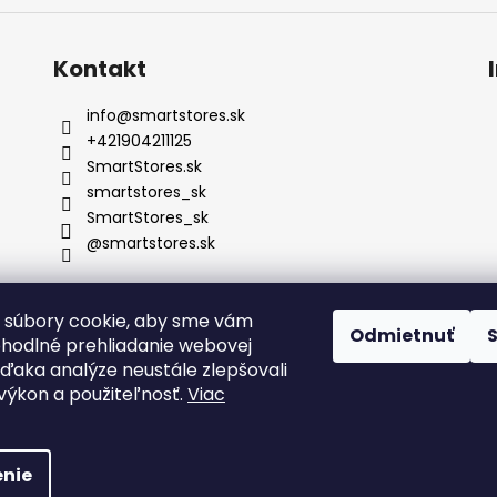
Kontakt
info
@
smartstores.sk
+421904211125
SmartStores.sk
smartstores_sk
SmartStores_sk
@smartstores.sk
 súbory cookie, aby sme vám
Odmietnuť
ohodlné prehliadanie webovej
vďaka analýze neustále zlepšovali
, výkon a použiteľnosť.
Viac
radené.
nie