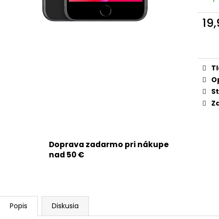
APPLE IPHONE 15 PRO - SKLO ZADNÉHO
APPLE IPHONE 14
KRYTU / HOUSINGU + BEZDRÔTOVÉ
3279MAH - SMA
NABÍJANIE + NFC + BLESK + MIKROFÓN +
19
9,90 €
MAGSAFE MAGNETICKÝ KRÚŽOK +
Jedn
SKLÍČKA KAMERY (PRÍRODNÝ TITÁN /
cena
NATURAL TITANIUM) - ORIGINAL APPLE
29,90 €
T
O
St
Zd
Doprava zadarmo pri nákupe
nad 50 €
Popis
Diskusia