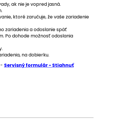
dy, ak nie je vopred jasná.
.
ie, ktoré zaručuje, že vaše zariadenie
 zariadenia a odoslanie späť
om. Po dohode možnosť odoslania
y.
ariadenia, na dobierku.
 -
Servisný formulár - Stiahnuť