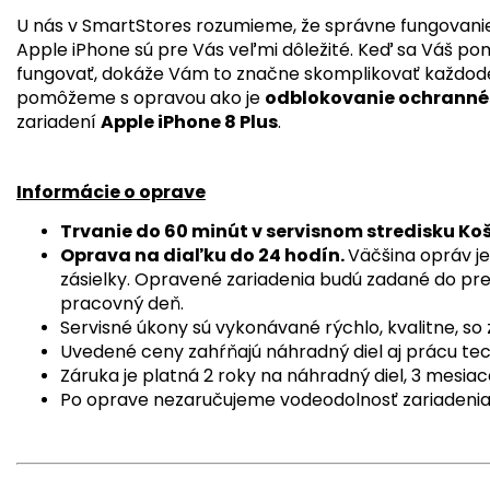
U nás v SmartStores rozumieme, že správne fungovanie
Apple iPhone sú pre Vás veľmi dôležité. Keď sa Váš po
fungovať, dokáže Vám to značne skomplikovať každode
pomôžeme s opravou ako je
odblokovanie ochrannéh
zariadení
Apple iPhone 8 Plus
.
Informácie o oprave
Trvanie do 60 minút v servisnom stredisku Ko
Oprava na diaľku do 24 hodín.
Väčšina opráv je
zásielky. Opravené zariadenia budú zadané do pre
pracovný deň.
Servisné úkony sú vykonávané rýchlo, kvalitne, s
Uvedené ceny zahŕňajú náhradný diel aj prácu tec
Záruka je platná 2 roky na náhradný diel, 3 mesiac
Po oprave nezaručujeme vodeodolnosť zariadenia