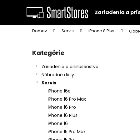
K
Prejsť
na
o
Zariadenia a prí
obsah
Späť
Späť
š
do
do
í
Domov
Servis
iPhone 8 Plus
Odbl
k
obchodu
obchodu
B
o
Kategórie
Preskočiť
č
kategórie
n
Zariadenia a príslušenstvo
ý
Náhradné diely
p
Servis
a
iPhone 16e
n
iPhone 16 Pro Max
e
iPhone 16 Pro
l
iPhone 16 Plus
iPhone 16
iPhone 15 Pro Max
iPhone 15 Pro