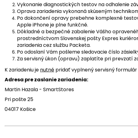
Vykonanie diagnostických testov na odhalenie záva
Oprava zariadenia vykonaná skúseným technikom
Po dokončení opravy prebehne komplexné testovan
Apple iPhone je plne funkčné.
Dôkladné a bezpečné zabalenie Vášho opraveného
prostredníctvom Slovenskej pošty Expres kuriér
zariadenia cez službu Packeta.
Po odoslaní Vám pošleme sledovacie číslo zásielk
Za servisný úkon (opravu) zaplatíte pri prevzatí z
K zariadeniu je
nutné
pridať vyplnený servisný formulár
Adresa pre zaslanie zariadenia:
Martin Hazala - SmartStores
Pri pošte 25
04017 Košice