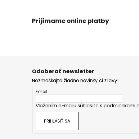
Prijímame online platby
Z
á
Odoberať newsletter
p
Nezmeškajte žiadne novinky či zľavy!
ä
t
Email
i
Vložením e-mailu súhlasíte s
podmienkami o
e
PRIHLÁSIŤ SA