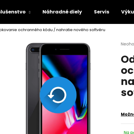
slušenstvo
Náhradné diely
Servis
Výk
okovanie ochranného kódu / nahratie nového softvéru
Čo potrebujete nájsť?
Priem
Neoho
hodno
Od
produ
HĽADAŤ
je
oc
0,0
z
na
5
Odporúčame
hviezd
so
Možno
Na p