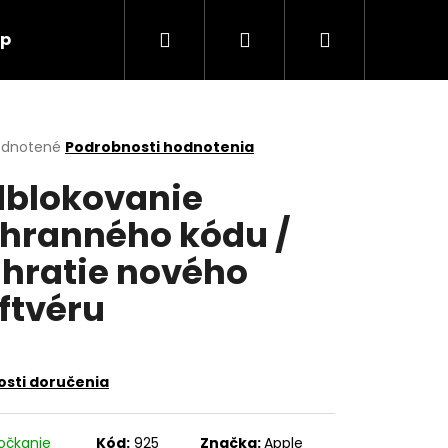
Hľadať
Prihlásenie
Nákupný
up
O nás
Kontakt
košík
erné
dnotené
Podrobnosti hodnotenia
tenie
blokovanie
ktu
hranného kódu /
hratie nového
ičiek.
ftvéru
sti doručenia
Nasledujúce
očkanie
Kód:
925
Značka:
Apple