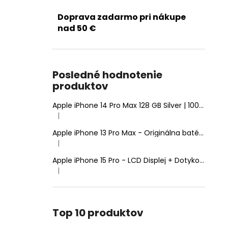
Doprava zadarmo pri nákupe
nad 50 €
Posledné hodnotenie
produktov
Apple iPhone 14 Pro Max 128 GB Silver | 100% Zdravie batérie | Stav: A (Výborný)
|
Hodnotenie produktu je 5 z 5 hviezdičiek.
Apple iPhone 13 Pro Max - Originálna batéria 4352mAh (Zdravie batérie: 100% - bez hlásenia o neznámom diele)
|
Hodnotenie produktu je 5 z 5 hviezdičiek.
Apple iPhone 15 Pro - LCD Displej + Dotyková Plocha + Rám - SmartPremium Hard OLED
|
Hodnotenie produktu je 5 z 5 hviezdičiek.
Top 10 produktov