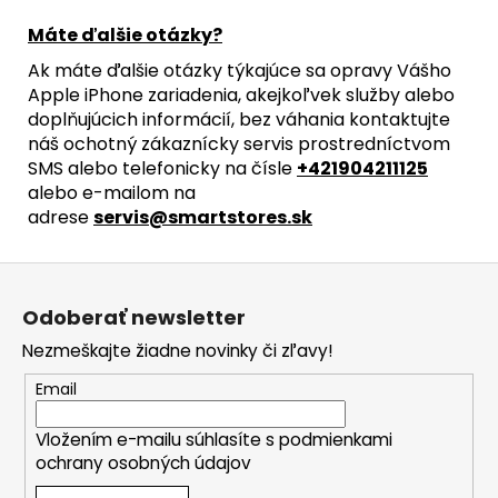
Máte ďalšie otázky?
Ak máte ďalšie otázky týkajúce sa opravy Vášho
Apple iPhone zariadenia, akejkoľvek služby alebo
doplňujúcich informácií, bez váhania kontaktujte
náš ochotný zákaznícky servis prostredníctvom
SMS alebo telefonicky na čísle
+421904211125
alebo e-mailom na
adrese
servis@smartstores.sk
Z
á
Odoberať newsletter
p
Nezmeškajte žiadne novinky či zľavy!
ä
t
Email
i
Vložením e-mailu súhlasíte s
podmienkami
e
ochrany osobných údajov