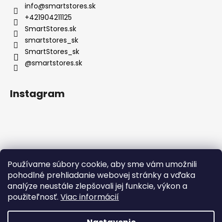
info
@
smartstores.sk
+421904211125
SmartStores.sk
smartstores_sk
SmartStores_sk
@smartstores.sk
Instagram
Používame súbory cookie, aby sme vám umožnili
Sledovať na Instagrame
pohodlné prehliadanie webovej stránky a vďaka
analýze neustále zlepšovali jej funkcie, výkon a
použiteľnosť.
Viac informácií