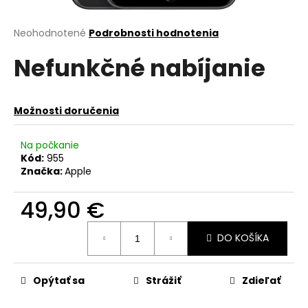
á
j
Priemerné
Neohodnotené
Podrobnosti hodnotenia
hodnotenie
s
Nefunkčné nabíjanie
produktu
ť
je
?
0,0
z
Možnosti doručenia
5
hviezdičiek.
Na počkanie
Kód:
955
HĽADAŤ
Značka:
Apple
49,90 €
O
Jednotková
d
DO KOŠÍKA
cena:
p
o
r
Opýtať sa
Strážiť
Zdieľať
ú