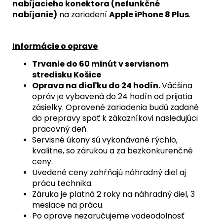
nabíjacieho konektora (nefunkčné
nabíjanie)
na zariadení
Apple iPhone 8 Plus
.
Informácie o oprave
Trvanie do 60 minút v servisnom
stredisku Košice
Oprava na diaľku do 24 hodín.
Väčšina
opráv je vybavená do 24 hodín od prijatia
zásielky. Opravené zariadenia budú zadané
do prepravy späť k zákazníkovi nasledujúci
pracovný deň.
Servisné úkony sú vykonávané rýchlo,
kvalitne, so zárukou a za bezkonkurenčné
ceny.
Uvedené ceny zahŕňajú náhradný diel aj
prácu technika.
Záruka je platná 2 roky na náhradný diel, 3
mesiace na prácu.
Po oprave nezaručujeme vodeodolnosť