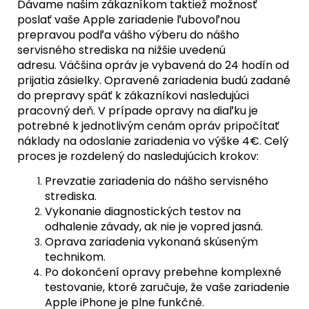
Dávame našim zákazníkom taktiež možnosť
poslať vaše Apple zariadenie ľubovoľnou
prepravou podľa vášho výberu do nášho
servisného strediska na nižšie uvedenú
adresu. Väčšina opráv je vybavená do 24 hodín od
prijatia zásielky. Opravené zariadenia budú zadané
do prepravy späť k zákazníkovi nasledujúci
pracovný deň. V prípade opravy na diaľku je
potrebné k jednotlivým cenám opráv pripočítať
náklady na odoslanie zariadenia vo výške 4€. Celý
proces je rozdelený do nasledujúcich krokov:
Prevzatie zariadenia do nášho servisného
strediska.
Vykonanie diagnostických testov na
odhalenie závady, ak nie je vopred jasná.
Oprava zariadenia vykonaná skúseným
technikom.
Po dokončení opravy prebehne komplexné
testovanie, ktoré zaručuje, že vaše zariadenie
Apple iPhone je plne funkčné.