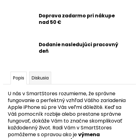
č
a
m
Doprava zadarmo pri nákupe
e
nad 50 €
APPLE
Dodanie nasledujúci pracovný
IPHONE
14
deň
-
OEM
BATÉRIA
3279MAH
-
Popis
Diskusia
SMARTPREMIUM
9,90
U nás v SmartStores rozumieme, že správne
€
fungovanie a perfektný vzhľad Vášho zariadenia
Apple iPhone sú pre Vás veľmi dôležité. Keď sa
Váš pomocník rozbije alebo prestane správne
fungovať, dokáže Vám to značne skomplikovať
každodenný život. Radi Vám v SmartStores
pomôžeme s opravou ako je
výmena