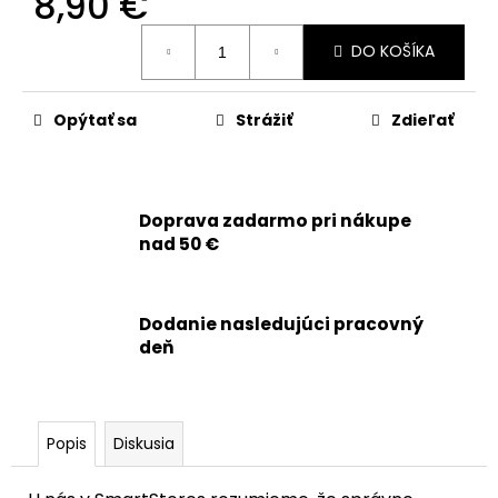
8,90 €
č
a
Jednotková
m
DO KOŠÍKA
cena:
e
Opýtať sa
Strážiť
Zdieľať
APPLE
IPHONE
16
PRO
-
Doprava zadarmo pri nákupe
SKLO
nad 50 €
ZADNÉHO
KRYTU
/
HOUSINGU
Dodanie nasledujúci pracovný
+
deň
SKLÍČKA
KAMERY
+
MAGSAFE
MAGNETICKÝ
KRÚŽOK
Popis
Diskusia
(ČIERNY
TITÁN