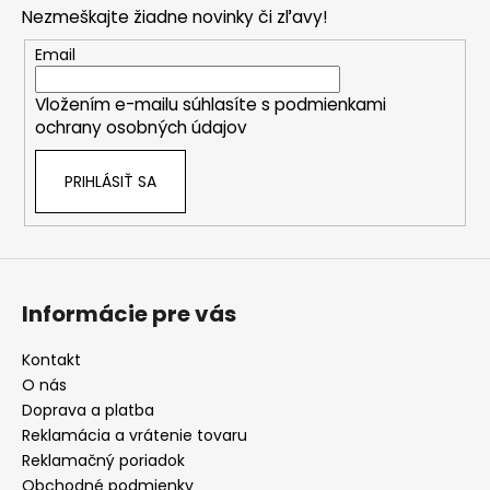
p
Nezmeškajte žiadne novinky či zľavy!
ä
t
Email
i
Vložením e-mailu súhlasíte s
podmienkami
e
ochrany osobných údajov
PRIHLÁSIŤ SA
Informácie pre vás
Kontakt
O nás
Doprava a platba
Reklamácia a vrátenie tovaru
Reklamačný poriadok
Obchodné podmienky