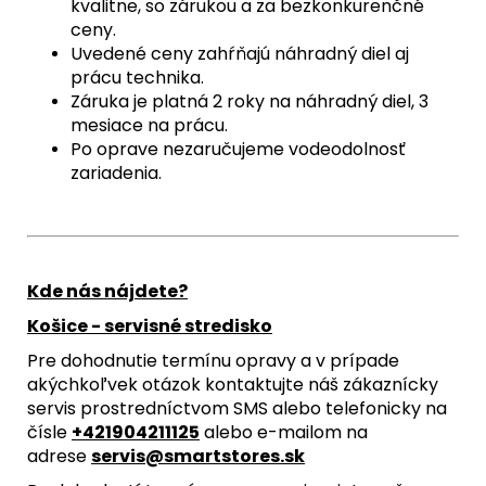
kvalitne, so zárukou a za bezkonkurenčné
ceny.
Uvedené ceny zahŕňajú náhradný diel aj
prácu technika.
Záruka je platná 2 roky na náhradný diel, 3
mesiace na prácu.
Po oprave nezaručujeme vodeodolnosť
zariadenia.
Kde nás nájdete?
Košice - servisné stredisko
Pre dohodnutie termínu opravy a v prípade
akýchkoľvek otázok kontaktujte náš zákaznícky
servis prostredníctvom SMS alebo telefonicky na
čísle
+421904211125
alebo e-mailom na
adrese
servis@smartstores.sk