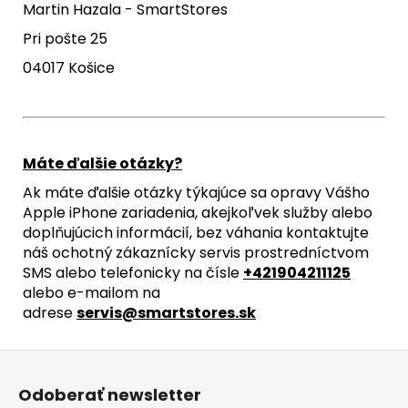
Martin Hazala - SmartStores
Pri pošte 25
04017 Košice
Máte ďalšie otázky?
Ak máte ďalšie otázky týkajúce sa opravy Vášho
Apple iPhone zariadenia, akejkoľvek služby alebo
doplňujúcich informácií, bez váhania kontaktujte
náš ochotný zákaznícky servis prostredníctvom
SMS alebo telefonicky na čísle
+421904211125
alebo e-mailom na
adrese
servis@smartstores.sk
Z
á
Odoberať newsletter