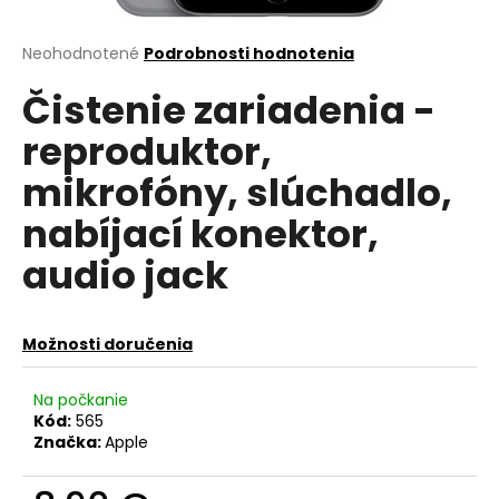
á
j
Priemerné
Neohodnotené
Podrobnosti hodnotenia
hodnotenie
s
Čistenie zariadenia -
produktu
ť
je
reproduktor,
?
0,0
z
mikrofóny, slúchadlo,
5
hviezdičiek.
nabíjací konektor,
HĽADAŤ
audio jack
Možnosti doručenia
O
d
Na počkanie
p
Kód:
565
o
Značka:
Apple
r
ú