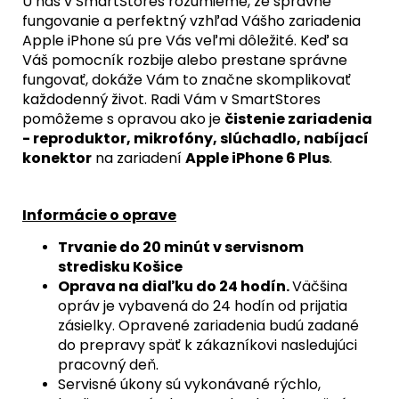
U nás v SmartStores rozumieme, že správne
/
BLACK
fungovanie a perfektný vzhľad Vášho zariadenia
TITANIUM)
Apple iPhone sú pre Vás veľmi dôležité. Keď sa
-
Váš pomocník rozbije alebo prestane správne
ORIGINAL
APPLE
fungovať, dokáže Vám to značne skomplikovať
každodenný život. Radi Vám v SmartStores
23,90
€
pomôžeme s opravou ako je
čistenie zariadenia
- reproduktor, mikrofóny, slúchadlo, nabíjací
konektor
na zariadení
Apple iPhone 6 Plus
.
Informácie o oprave
Trvanie do 20 minút v servisnom
stredisku Košice
Oprava na diaľku do 24 hodín.
Väčšina
opráv je vybavená do 24 hodín od prijatia
zásielky. Opravené zariadenia budú zadané
do prepravy späť k zákazníkovi nasledujúci
pracovný deň.
Servisné úkony sú vykonávané rýchlo,