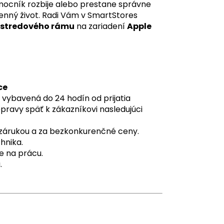
mocník rozbije alebo prestane správne
nný život. Radi Vám v SmartStores
 stredového rámu
na zariadení
Apple
ce
 vybavená do 24 hodín od prijatia
pravy späť k zákazníkovi nasledujúci
o zárukou a za bezkonkurenčné ceny.
hnika.
e na prácu.
.