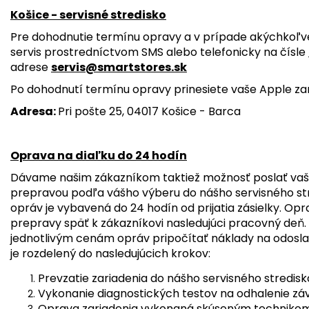
Košice - servisné stredisko
Pre dohodnutie termínu opravy a v prípade akýchkoľv
servis prostredníctvom SMS alebo telefonicky na čísle
adrese
servis@smartstores.sk
Po dohodnutí termínu opravy prinesiete vaše Apple zar
Adresa:
Pri pošte 25, 04017 Košice - Barca
Oprava na diaľku do 24 hodín
Dávame našim zákazníkom taktiež možnosť poslať vaš
prepravou podľa vášho výberu do nášho servisného str
opráv je vybavená do 24 hodín od prijatia zásielky. O
prepravy späť k zákazníkovi nasledujúci pracovný deň.
jednotlivým cenám opráv pripočítať náklady na odosla
je rozdelený do nasledujúcich krokov:
Prevzatie zariadenia do nášho servisného stredisk
Vykonanie diagnostických testov na odhalenie záva
Oprava zariadenia vykonaná skúseným technikom