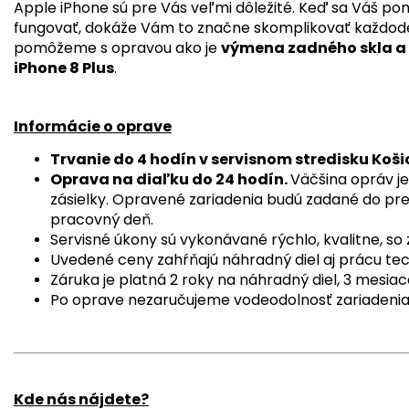
Apple iPhone sú pre Vás veľmi dôležité. Keď sa Váš po
fungovať, dokáže Vám to značne skomplikovať každode
pomôžeme s opravou ako je
výmena zadného skla a
iPhone 8 Plus
.
Informácie o oprave
Trvanie do 4 hodín v servisnom stredisku Koši
Oprava na diaľku do 24 hodín.
Väčšina opráv je
zásielky. Opravené zariadenia budú zadané do pre
pracovný deň.
Servisné úkony sú vykonávané rýchlo, kvalitne, s
Uvedené ceny zahŕňajú náhradný diel aj prácu tec
Záruka je platná 2 roky na náhradný diel, 3 mesiac
Po oprave nezaručujeme vodeodolnosť zariadenia
Kde nás nájdete?