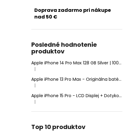
Doprava zadarmo pri nákupe
nad 50 €
Posledné hodnotenie
produktov
Apple iPhone 14 Pro Max 128 GB Silver | 100% Zdravie batérie | Stav: A (Výborný)
|
Hodnotenie produktu je 5 z 5 hviezdičiek.
Apple iPhone 13 Pro Max - Originálna batéria 4352mAh (Zdravie batérie: 100% - bez hlásenia o neznámom diele)
|
Hodnotenie produktu je 5 z 5 hviezdičiek.
Apple iPhone 15 Pro - LCD Displej + Dotyková Plocha + Rám - SmartPremium Hard OLED
|
Hodnotenie produktu je 5 z 5 hviezdičiek.
Top 10 produktov