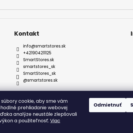
Kontakt
info
@
smartstores.sk
+421904211125
SmartStores.sk
smartstores_sk
SmartStores_sk
@smartstores.sk
 súbory cookie, aby sme vám
Odmietnuť
ohodlné prehliadanie webovej
vďaka analýze neustále zlepšovali
, výkon a použiteľnosť.
Viac