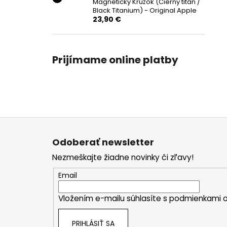
Magnetický Krúžok (Čierny titán /
Black Titanium) - Original Apple
23,90 €
Prijímame online platby
Z
á
Odoberať newsletter
p
Nezmeškajte žiadne novinky či zľavy!
ä
t
Email
i
Vložením e-mailu súhlasíte s
podmienkami o
e
PRIHLÁSIŤ SA