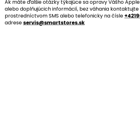
Ak máte ďalšie otázky týkajúce sa opravy Vášho Apple 
alebo doplňujúcich informácií, bez váhania kontaktujte
prostredníctvom SMS alebo telefonicky na čísle
+4219
adrese
servis@smartstores.sk