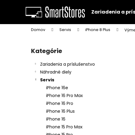
K
Prejsť
na
o
Zariadenia a prí
obsah
Späť
Späť
š
do
do
í
Domov
Servis
iPhone 8 Plus
Výme
k
obchodu
obchodu
B
o
Kategórie
Preskočiť
č
kategórie
n
Zariadenia a príslušenstvo
ý
Náhradné diely
p
Servis
a
iPhone 16e
n
iPhone 16 Pro Max
e
iPhone 16 Pro
l
iPhone 16 Plus
iPhone 16
iPhone 15 Pro Max
iPhone 15 Pro