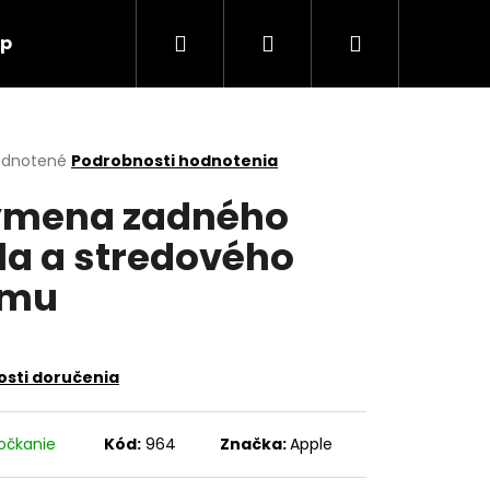
Hľadať
Prihlásenie
Nákupný
up
O nás
Kontakt
košík
erné
dnotené
Podrobnosti hodnotenia
tenie
mena zadného
ktu
la a stredového
ámu
ičiek.
sti doručenia
očkanie
Kód:
964
Značka:
Apple
Nasledujúce