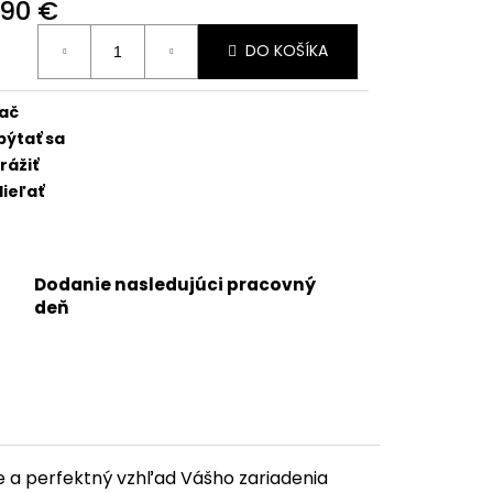
6 PRO - SKLO ZADNÉHO
,90 €
GU + SKLÍČKA KAMERY
otková
NETICKÝ KRÚŽOK
DO KOŠÍKA
:
 BLACK TITANIUM) -
lač
pýtať sa
rážiť
ieľať
Dodanie nasledujúci pracovný
deň
 a perfektný vzhľad Vášho zariadenia