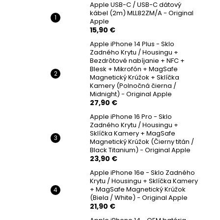
Apple USB-C / USB-C dátový
kábel (2m) MLL82ZM/A - Original
Apple
15,90 €
Apple iPhone 14 Plus - Sklo
Zadného Krytu / Housingu +
Bezdrôtové nabíjanie + NFC +
Blesk + Mikrofón + MagSafe
Magnetický Krúžok + Sklíčka
Kamery (Polnočná čierna /
Midnight) - Original Apple
27,90 €
Apple iPhone 16 Pro - Sklo
Zadného Krytu / Housingu +
Sklíčka Kamery + MagSafe
Magnetický Krúžok (Čierny titán /
Black Titanium) - Original Apple
23,90 €
Apple iPhone 16e - Sklo Zadného
Krytu / Housingu + Sklíčka Kamery
+ MagSafe Magnetický Krúžok
(Biela / White) - Original Apple
21,90 €