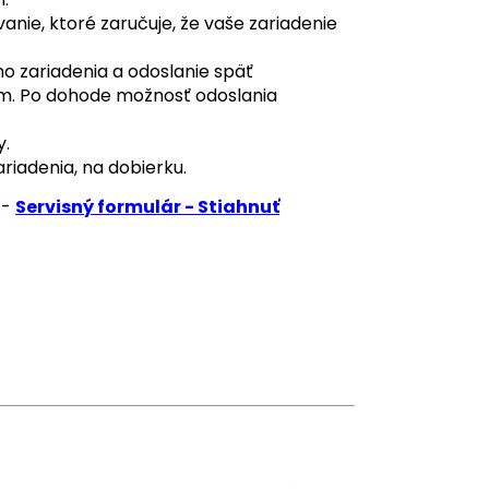
ie, ktoré zaručuje, že vaše zariadenie
 zariadenia a odoslanie späť
om. Po dohode možnosť odoslania
y.
ariadenia, na dobierku.
 -
Servisný formulár - Stiahnuť