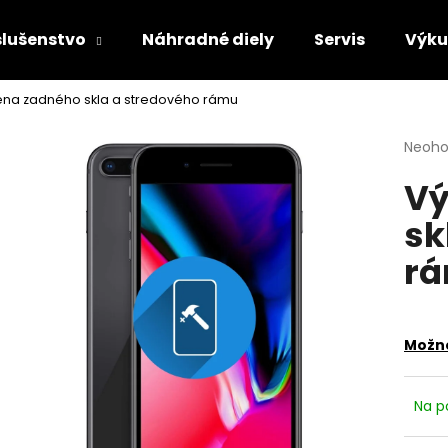
slušenstvo
Náhradné diely
Servis
Výk
na zadného skla a stredového rámu
Čo potrebujete nájsť?
Priem
Neoho
hodno
Vý
produ
HĽADAŤ
je
sk
0,0
z
r
5
Odporúčame
hviezd
Možno
Na p