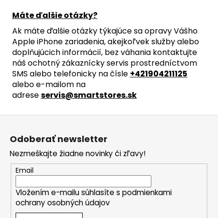
Máte ďalšie otázky?
Ak máte ďalšie otázky týkajúce sa opravy Vášho
Apple iPhone zariadenia, akejkoľvek služby alebo
doplňujúcich informácií, bez váhania kontaktujte
náš ochotný zákaznícky servis prostredníctvom
SMS alebo telefonicky na čísle
+421904211125
alebo e-mailom na
adrese
servis@smartstores.sk
Z
á
Odoberať newsletter
p
Nezmeškajte žiadne novinky či zľavy!
ä
t
Email
i
Vložením e-mailu súhlasíte s
podmienkami
e
ochrany osobných údajov