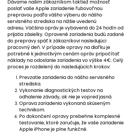
Dávame našim zákazníkom taktiež možnosť
poslať vaše Apple zariadenie ľubovoľnou
prepravou podľa vášho výberu do nášho
servisného strediska na nižšie uvedenú
adresu. Väčšina opráv je vybavená do 24 hodín od
prijatia zásielky. Opravené zariadenia budú zadané
do prepravy späť k zákazníkovi nasledujúci
pracovný deň. V prípade opravy na diaľku je
potrebné k jednotlivým cenám opráv pripočítať
náklady na odoslanie zariadenia vo výške 4€. Celý
proces je rozdelený do nasledujúcich krokov:
Prevzatie zariadenia do nášho servisného
strediska.
Vykonanie diagnostických testov na
odhalenie závady, ak nie je vopred jasná.
Oprava zariadenia vykonaná skúseným
technikom.
Po dokončení opravy prebehne komplexné
testovanie, ktoré zaručuje, že vaše zariadenie
Apple iPhone je plne funkčné.