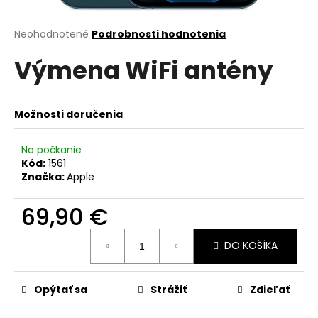
á
j
Priemerné
Neohodnotené
Podrobnosti hodnotenia
hodnotenie
s
Výmena WiFi antény
produktu
ť
je
?
0,0
z
Možnosti doručenia
5
hviezdičiek.
Na počkanie
Kód:
1561
HĽADAŤ
Značka:
Apple
69,90 €
O
Jednotková
d
DO KOŠÍKA
cena:
p
o
r
Opýtať sa
Strážiť
Zdieľať
ú