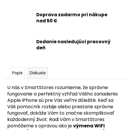
č
a
m
Doprava zadarmo pri nákupe
e
nad 50 €
APPLE
Dodanie nasledujúci pracovný
IPHONE
15
deň
-
BATÉRIA
S
TAG-
ON
Popis
Diskusia
FUNKCIOU
ZDRAVIA
BATÉRIE
U nás v SmartStores rozumieme, že správne
3349MAH
fungovanie a perfektný vzhľad Vášho zariadenia
22,90
Apple iPhone sú pre Vás veľmi dôležité. Keď sa
€
Váš pomocník rozbije alebo prestane správne
fungovať, dokáže Vám to značne skomplikovať
každodenný život. Radi Vám v SmartStores
pomôžeme s opravou ako je
výmena WiFi