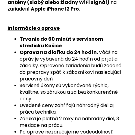
antény (slabý alebo žiadny WiFi signál)
na
zariadení
Apple iPhone 12 Pro
.
Informácie o oprave
Trvanie do 60 minút v servisnom
stredisku Košice
Oprava na diaľku do 24 hodín.
Väčšina
opráv je vybavená do 24 hodín od prijatia
zásielky. Opravené zariadenia budú zadané
do prepravy späť k zákazníkovi nasledujúci
pracovný deň.
Servisné úkony sú vykonávané rýchlo,
kvalitne, so zárukou a za bezkonkurenčné
ceny.
Uvedené ceny zahŕňajú náhradný diel aj
prácu technika.
Záruka je platná 2 roky na náhradný diel, 3
mesiace na prácu.
Po oprave nezaručujeme vodeodolnosť