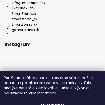
info
@
smartstores.sk
+421904211125
SmartStores.sk
smartstores_sk
SmartStores_sk
@smartstores.sk
Instagram
Používame súbory cookie, aby sme vám umožnili
Sledovať na Instagrame
pohodlné prehliadanie webovej stránky a vďaka
analýze neustále zlepšovali jej funkcie, výkon a
použiteľnosť.
Viac informácií