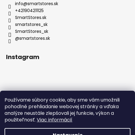
info
@
smartstores.sk
+421904211125
SmartStores.sk
smartstores_sk
SmartStores_sk
@smartstores.sk
Instagram
Používame súbory cookie, aby sme vám umožnili
Sledovať na Instagrame
pohodlné prehliadanie webovej stránky a vďaka
analýze neustále zlepšovali jej funkcie, výkon a
použiteľnosť.
Viac informácií