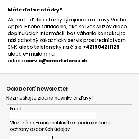
Máte ďalšie otázky?
Ak máte ďalšie otázky týkajúce sa opravy Vášho
Apple iPhone zariadenia, akejkoľvek služby alebo
doplňujúcich informácií, bez váhania kontaktujte
náš ochotný zákaznícky servis prostredníctvom
SMS alebo telefonicky na čísle
+421904211125
alebo e-mailom na
adrese
servis@smartstores.sk
Z
á
Odoberať newsletter
p
Nezmeškajte žiadne novinky či zľavy!
ä
t
Email
i
Vložením e-mailu súhlasíte s
podmienkami
e
ochrany osobných údajov