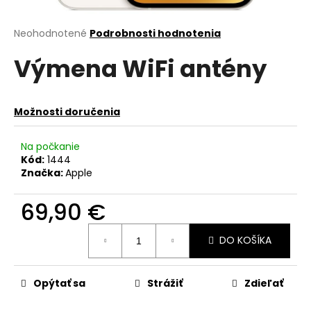
á
j
Priemerné
Neohodnotené
Podrobnosti hodnotenia
hodnotenie
s
Výmena WiFi antény
produktu
ť
je
?
0,0
z
Možnosti doručenia
5
hviezdičiek.
Na počkanie
Kód:
1444
HĽADAŤ
Značka:
Apple
69,90 €
O
Jednotková
d
DO KOŠÍKA
cena:
p
o
r
Opýtať sa
Strážiť
Zdieľať
ú