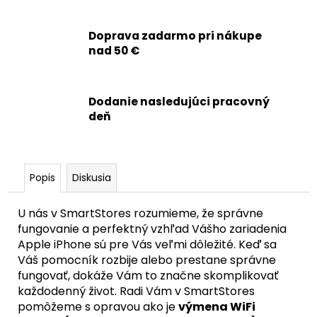
č
a
m
Doprava zadarmo pri nákupe
e
nad 50 €
APPLE
Dodanie nasledujúci pracovný
IPHONE
11
deň
PRO
MAX
-
ZADNÉ
SKLO
Popis
Diskusia
SO
ZVÄČŠENÝM
OTVOROM
U nás v SmartStores rozumieme, že správne
NA
fungovanie a perfektný vzhľad Vášho zariadenia
KAMERU
Apple iPhone sú pre Vás veľmi dôležité. Keď sa
+
ADHEZÍVNA
Váš pomocník rozbije alebo prestane správne
PÁSKA
fungovať, dokáže Vám to značne skomplikovať
(STRIEBORNÁ
každodenný život. Radi Vám v SmartStores
/
pomôžeme s opravou ako je
výmena WiFi
SILVER)