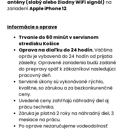
antény (slabý alebo žiadny WiFi signál)
na
8,90
zariadení
Apple iPhone 12
.
€
Informácie o oprave
Trvanie do 60 minút v servisnom
stredisku Košice
Oprava na diaľku do 24 hodín.
Väčšina
opráv je vybavená do 24 hodín od prijatia
zásielky. Opravené zariadenia budú zadané
do prepravy späť k zákazníkovi nasledujúci
pracovný deň.
Servisné úkony sú vykonávané rýchlo,
kvalitne, so zárukou a za bezkonkurenčné
ceny.
Uvedené ceny zahŕňajú náhradný diel aj
prácu technika.
Záruka je platná 2 roky na náhradný diel, 3
mesiace na prácu.
Po oprave nezaručujeme vodeodolnosť