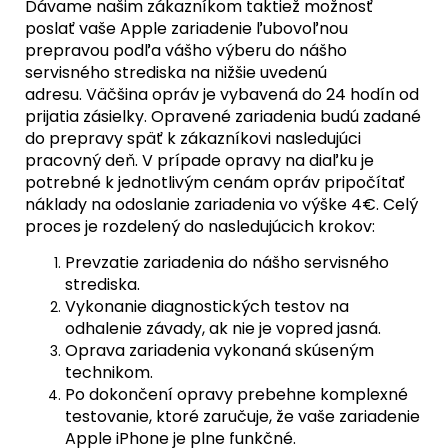
Dávame našim zákazníkom taktiež možnosť
poslať vaše Apple zariadenie ľubovoľnou
prepravou podľa vášho výberu do nášho
servisného strediska na nižšie uvedenú
adresu. Väčšina opráv je vybavená do 24 hodín od
prijatia zásielky. Opravené zariadenia budú zadané
do prepravy späť k zákazníkovi nasledujúci
pracovný deň. V prípade opravy na diaľku je
potrebné k jednotlivým cenám opráv pripočítať
náklady na odoslanie zariadenia vo výške 4€. Celý
proces je rozdelený do nasledujúcich krokov:
Prevzatie zariadenia do nášho servisného
strediska.
Vykonanie diagnostických testov na
odhalenie závady, ak nie je vopred jasná.
Oprava zariadenia vykonaná skúseným
technikom.
Po dokončení opravy prebehne komplexné
testovanie, ktoré zaručuje, že vaše zariadenie
Apple iPhone je plne funkčné.