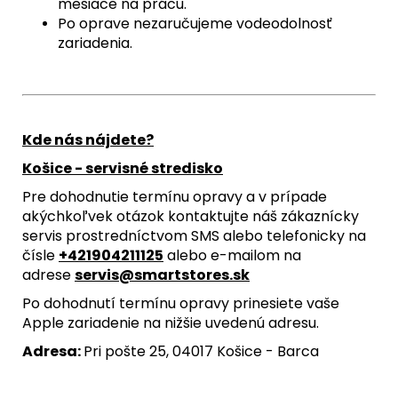
mesiace na prácu.
Po oprave nezaručujeme vodeodolnosť
zariadenia.
Kde nás nájdete?
Košice - servisné stredisko
Pre dohodnutie termínu opravy a v prípade
akýchkoľvek otázok kontaktujte náš zákaznícky
servis prostredníctvom SMS alebo telefonicky na
čísle
+421904211125
alebo e-mailom na
adrese
servis@smartstores.sk
Po dohodnutí termínu opravy prinesiete vaše
Apple zariadenie na nižšie uvedenú adresu.
Adresa:
Pri pošte 25, 04017 Košice - Barca