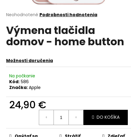
á
j
Priemerné
Neohodnotené
Podrobnosti hodnotenia
hodnotenie
s
Výmena tlačidla
produktu
ť
je
domov - home button
?
0,0
z
5
hviezdičiek.
Možnosti doručenia
HĽADAŤ
Na počkanie
Kód:
586
Značka:
Apple
O
24,90 €
d
p
Jednotková
o
DO KOŠÍKA
cena:
r
ú
Opýtať sa
Strážiť
Zdieľať