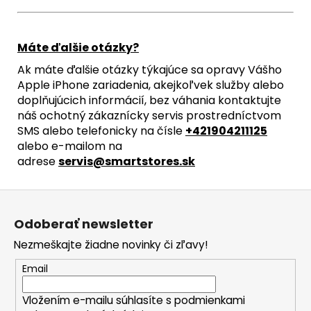
Máte ďalšie otázky?
Ak máte ďalšie otázky týkajúce sa opravy Vášho
Apple iPhone zariadenia, akejkoľvek služby alebo
doplňujúcich informácií, bez váhania kontaktujte
náš ochotný zákaznícky servis prostredníctvom
SMS alebo telefonicky na čísle
+421904211125
alebo e-mailom na
adrese
servis@smartstores.sk
Z
á
Odoberať newsletter
p
Nezmeškajte žiadne novinky či zľavy!
ä
t
Email
i
Vložením e-mailu súhlasíte s
podmienkami
e