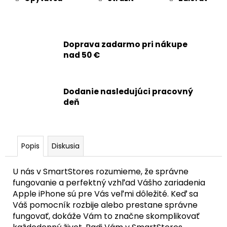
č
a
m
e
Doprava zadarmo pri nákupe
nad 50 €
APPLE
IPHONE
13
PRO,
Dodanie nasledujúci pracovný
13
deň
PRO
MAX
-
BLUETOOTH
ANTÉNA
Popis
Diskusia
+
MIKROFÓN
+
U nás v SmartStores rozumieme, že správne
SIGNAL
fungovanie a perfektný vzhľad Vášho zariadenia
FLEX
Apple iPhone sú pre Vás veľmi dôležité. Keď sa
KÁBEL
Váš pomocník rozbije alebo prestane správne
6,90
fungovať, dokáže Vám to značne skomplikovať
€