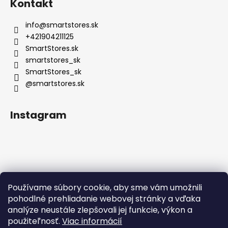
Kontakt
info
@
smartstores.sk
+421904211125
SmartStores.sk
smartstores_sk
SmartStores_sk
@smartstores.sk
Instagram
Používame súbory cookie, aby sme vám umožnili
Sledovať na Instagrame
pohodlné prehliadanie webovej stránky a vďaka
analýze neustále zlepšovali jej funkcie, výkon a
použiteľnosť.
Viac informácií