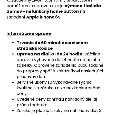
každodenný život. Radi Vám v SmartStores
pomôžeme s opravou ako je
výmena tlačidla
domov - nefunkčný home button
na
zariadení
Apple iPhone 6S
.
Informácie o oprave
Trvanie do 60 minút v servisnom
stredisku Košice
Oprava na diaľku do 24 hodín.
Väčšina
opráv je vybavená do 24 hodín od prijatia
zásielky. Opravené zariadenia budú zadané
do prepravy späť k zákazníkovi nasledujúci
pracovný deň.
Servisné úkony sú vykonávané rýchlo,
kvalitne, so zárukou a za bezkonkurenčné
ceny.
Uvedené ceny zahŕňajú náhradný diel aj
prácu technika.
Záruka je platná 2 roky na náhradný diel, 3