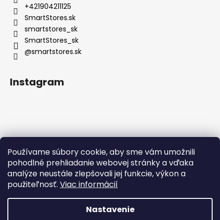
+421904211125
SmartStores.sk
smartstores_sk
SmartStores_sk
@smartstores.sk
Instagram
Používame súbory cookie, aby sme vám umožnili
Sledovať na Instagrame
pohodlné prehliadanie webovej stránky a vďaka
analýze neustále zlepšovali jej funkcie, výkon a
použiteľnosť.
Viac informácií
Nastavenie