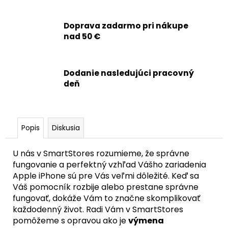
č
a
m
Doprava zadarmo pri nákupe
e
nad 50 €
APPLE
Dodanie nasledujúci pracovný
MAGSAFE
CHARGER
deň
BEZDRÔTOVÁ
NABÍJAČKA
USB-
C
(1
Popis
Diskusia
M)
-
ORIGINAL
U nás v SmartStores rozumieme, že správne
APPLE
fungovanie a perfektný vzhľad Vášho zariadenia
31,90
Apple iPhone sú pre Vás veľmi dôležité. Keď sa
€
Váš pomocník rozbije alebo prestane správne
Pôvodne:
fungovať, dokáže Vám to značne skomplikovať
42,90
€
každodenný život. Radi Vám v SmartStores
pomôžeme s opravou ako je
výmena