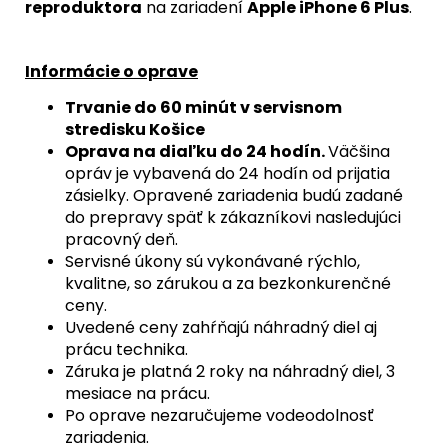
reproduktora
na zariadení
Apple iPhone 6 Plus
.
Informácie o oprave
Trvanie do 60 minút v servisnom
stredisku Košice
Oprava na diaľku do 24 hodín.
Väčšina
opráv je vybavená do 24 hodín od prijatia
zásielky. Opravené zariadenia budú zadané
do prepravy späť k zákazníkovi nasledujúci
pracovný deň.
Servisné úkony sú vykonávané rýchlo,
kvalitne, so zárukou a za bezkonkurenčné
ceny.
Uvedené ceny zahŕňajú náhradný diel aj
prácu technika.
Záruka je platná 2 roky na náhradný diel, 3
mesiace na prácu.
Po oprave nezaručujeme vodeodolnosť
zariadenia.