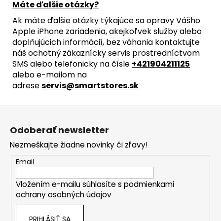
Máte ďalšie otázky?
Ak máte ďalšie otázky týkajúce sa opravy Vášho
Apple iPhone zariadenia, akejkoľvek služby alebo
doplňujúcich informácií, bez váhania kontaktujte
náš ochotný zákaznícky servis prostredníctvom
SMS alebo telefonicky na čísle
+421904211125
alebo e-mailom na
adrese
servis@smartstores.sk
Z
á
Odoberať newsletter
p
Nezmeškajte žiadne novinky či zľavy!
ä
t
Email
i
Vložením e-mailu súhlasíte s
podmienkami
e
ochrany osobných údajov
PRIHLÁSIŤ SA