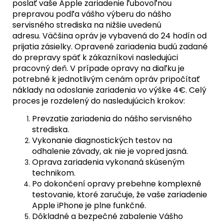
poslať vaše Apple zariadenie ľubovoľnou
prepravou podľa vášho výberu do nášho
servisného strediska na nižšie uvedenú
adresu. Väčšina opráv je vybavená do 24 hodín od
prijatia zásielky. Opravené zariadenia budú zadané
do prepravy späť k zákazníkovi nasledujúci
pracovný deň. V prípade opravy na diaľku je
potrebné k jednotlivým cenám opráv pripočítať
náklady na odoslanie zariadenia vo výške 4€. Celý
proces je rozdelený do nasledujúcich krokov:
Prevzatie zariadenia do nášho servisného
strediska.
Vykonanie diagnostických testov na
odhalenie závady, ak nie je vopred jasná.
Oprava zariadenia vykonaná skúseným
technikom.
Po dokončení opravy prebehne komplexné
testovanie, ktoré zaručuje, že vaše zariadenie
Apple iPhone je plne funkčné.
Dôkladné a bezpečné zabalenie Vášho