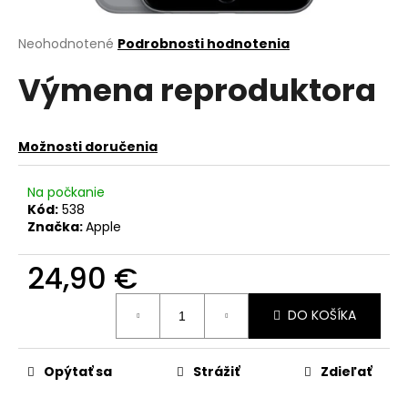
á
j
Priemerné
Neohodnotené
Podrobnosti hodnotenia
hodnotenie
s
Výmena reproduktora
produktu
ť
je
?
0,0
z
Možnosti doručenia
5
hviezdičiek.
Na počkanie
Kód:
538
HĽADAŤ
Značka:
Apple
24,90 €
O
Jednotková
d
DO KOŠÍKA
cena:
p
o
r
Opýtať sa
Strážiť
Zdieľať
ú