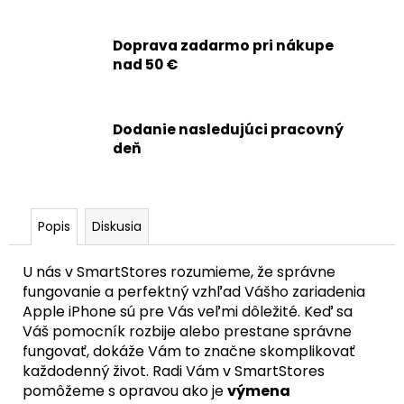
č
a
m
Doprava zadarmo pri nákupe
e
nad 50 €
APPLE
Dodanie nasledujúci pracovný
IPHONE
15
deň
PRO
-
SKLO
ZADNÉHO
KRYTU
Popis
Diskusia
/
HOUSINGU
+
U nás v SmartStores rozumieme, že správne
BEZDRÔTOVÉ
fungovanie a perfektný vzhľad Vášho zariadenia
NABÍJANIE
Apple iPhone sú pre Vás veľmi dôležité. Keď sa
+
NFC
Váš pomocník rozbije alebo prestane správne
+
fungovať, dokáže Vám to značne skomplikovať
BLESK
každodenný život. Radi Vám v SmartStores
+
pomôžeme s opravou ako je
výmena
MIKROFÓN