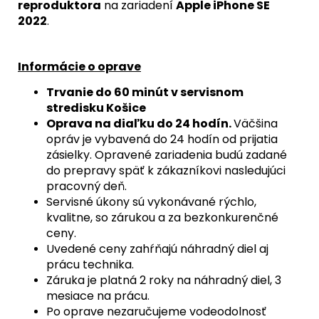
+
reproduktora
na zariadení
Apple iPhone SE
MAGSAFE
2022
.
MAGNETICKÝ
KRÚŽOK
+
SKLÍČKA
Informácie o oprave
KAMERY
(PRÍRODNÝ
Trvanie do 60 minút v servisnom
TITÁN
stredisku Košice
/
NATURAL
Oprava na diaľku do 24 hodín.
Väčšina
TITANIUM)
opráv je vybavená do 24 hodín od prijatia
-
zásielky. Opravené zariadenia budú zadané
ORIGINAL
do prepravy späť k zákazníkovi nasledujúci
APPLE
pracovný deň.
29,90
Servisné úkony sú vykonávané rýchlo,
€
kvalitne, so zárukou a za bezkonkurenčné
ceny.
Uvedené ceny zahŕňajú náhradný diel aj
prácu technika.
Záruka je platná 2 roky na náhradný diel, 3
mesiace na prácu.
Po oprave nezaručujeme vodeodolnosť