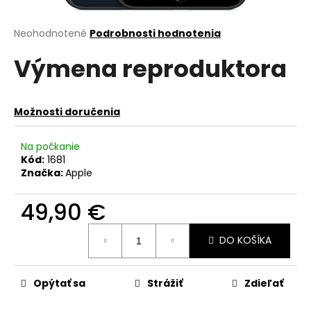
á
j
Priemerné
Neohodnotené
Podrobnosti hodnotenia
hodnotenie
s
Výmena reproduktora
produktu
ť
je
?
0,0
z
Možnosti doručenia
5
hviezdičiek.
Na počkanie
Kód:
1681
HĽADAŤ
Značka:
Apple
49,90 €
O
Jednotková
d
DO KOŠÍKA
cena:
p
o
r
Opýtať sa
Strážiť
Zdieľať
ú