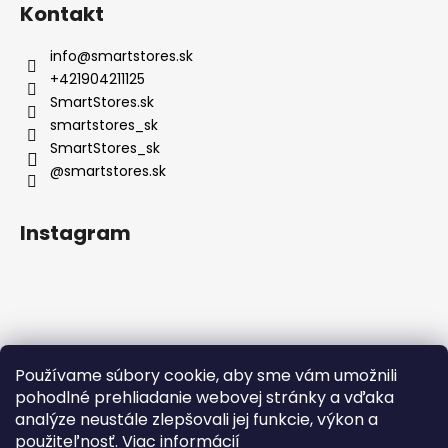
Kontakt
info
@
smartstores.sk
+421904211125
SmartStores.sk
smartstores_sk
SmartStores_sk
@smartstores.sk
Instagram
Používame súbory cookie, aby sme vám umožnili
Sledovať na Instagrame
pohodlné prehliadanie webovej stránky a vďaka
analýze neustále zlepšovali jej funkcie, výkon a
použiteľnosť.
Viac informácií