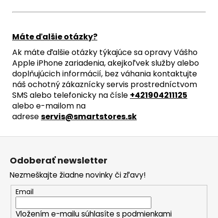
Máte ďalšie otázky?
Ak máte ďalšie otázky týkajúce sa opravy Vášho
Apple iPhone zariadenia, akejkoľvek služby alebo
doplňujúcich informácií, bez váhania kontaktujte
náš ochotný zákaznícky servis prostredníctvom
SMS alebo telefonicky na čísle
+421904211125
alebo e-mailom na
adrese
servis@smartstores.sk
Z
á
Odoberať newsletter
p
Nezmeškajte žiadne novinky či zľavy!
ä
t
Email
i
Vložením e-mailu súhlasíte s
podmienkami