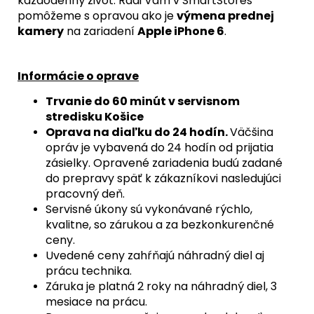
každodenný život. Radi Vám v SmartStores
pomôžeme s opravou ako je
výmena prednej
kamery
na zariadení
Apple iPhone 6
.
Informácie o oprave
Trvanie do 60 minút v servisnom
stredisku Košice
Oprava na diaľku do 24 hodín.
Väčšina
opráv je vybavená do 24 hodín od prijatia
zásielky. Opravené zariadenia budú zadané
do prepravy späť k zákazníkovi nasledujúci
pracovný deň.
Servisné úkony sú vykonávané rýchlo,
kvalitne, so zárukou a za bezkonkurenčné
ceny.
Uvedené ceny zahŕňajú náhradný diel aj
prácu technika.
Záruka je platná 2 roky na náhradný diel, 3
mesiace na prácu.