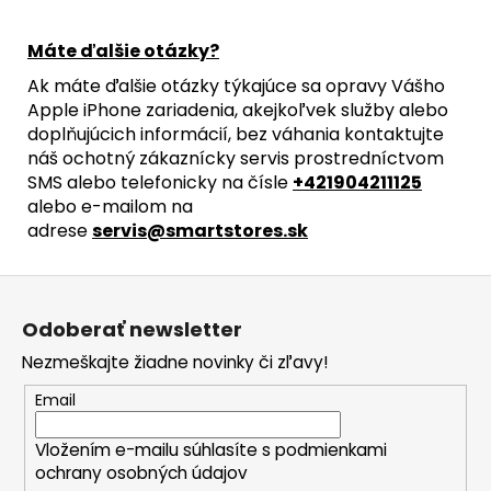
Máte ďalšie otázky?
Ak máte ďalšie otázky týkajúce sa opravy Vášho
Apple iPhone zariadenia, akejkoľvek služby alebo
doplňujúcich informácií, bez váhania kontaktujte
náš ochotný zákaznícky servis prostredníctvom
SMS alebo telefonicky na čísle
+421904211125
alebo e-mailom na
adrese
servis@smartstores.sk
Z
á
Odoberať newsletter
p
Nezmeškajte žiadne novinky či zľavy!
ä
t
Email
i
Vložením e-mailu súhlasíte s
podmienkami
e
ochrany osobných údajov