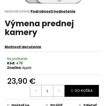
á
j
Priemerné
Neohodnotené
Podrobnosti hodnotenia
hodnotenie
s
Výmena prednej
produktu
ť
je
kamery
?
0,0
z
5
hviezdičiek.
Možnosti doručenia
HĽADAŤ
Na počkanie
Kód:
478
Značka:
Apple
O
23,90 €
d
p
Jednotková
o
DO KOŠÍKA
cena:
r
ú
Opýtať sa
Strážiť
Zdieľať