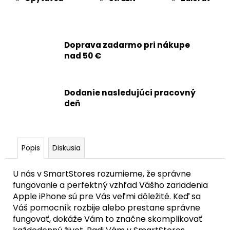
č
a
m
e
Doprava zadarmo pri nákupe
nad 50 €
APPLE
IPHONE
15
-
Dodanie nasledujúci pracovný
BATÉRIA
deň
S
TAG-
ON
FUNKCIOU
ZDRAVIA
Popis
Diskusia
BATÉRIE
3349MAH
U nás v SmartStores rozumieme, že správne
22,90
€
fungovanie a perfektný vzhľad Vášho zariadenia
Apple iPhone sú pre Vás veľmi dôležité. Keď sa
Váš pomocník rozbije alebo prestane správne
fungovať, dokáže Vám to značne skomplikovať