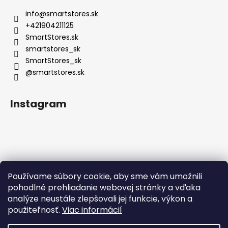
info
@
smartstores.sk
+421904211125
SmartStores.sk
smartstores_sk
SmartStores_sk
@smartstores.sk
Instagram
Používame súbory cookie, aby sme vám umožnili
Sledovať na Instagrame
pohodlné prehliadanie webovej stránky a vďaka
analýze neustále zlepšovali jej funkcie, výkon a
použiteľnosť.
Viac informácií