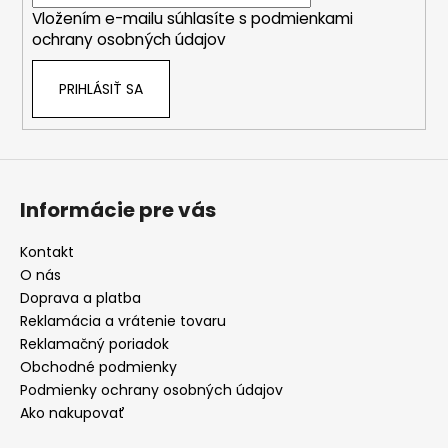
i
+
MAGSAFE
Vložením e-mailu súhlasíte s
podmienkami
e
MAGNETICKÝ
ochrany osobných údajov
KRÚŽOK
+
SKLÍČKA
PRIHLÁSIŤ SA
KAMERY
(PRÍRODNÝ
TITÁN
/
NATURAL
TITANIUM)
-
Informácie pre vás
ORIGINAL
APPLE
Kontakt
29,90
O nás
€
Doprava a platba
Reklamácia a vrátenie tovaru
Reklamačný poriadok
Obchodné podmienky
Podmienky ochrany osobných údajov
Ako nakupovať