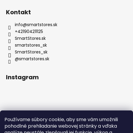
Kontakt
info
@
smartstores.sk
+421904211125
SmartStores.sk
smartstores_sk
SmartStores_sk
@smartstores.sk
Instagram
Používame súbory cookie, aby sme vám umožnili
Sledovať na Instagrame
pohodlné prehliadanie webovej stránky a vďaka
analýze neustále zlepšovali jej funkcie, výkon a