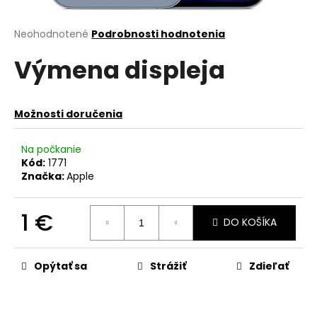
á
j
Priemerné
Neohodnotené
Podrobnosti hodnotenia
hodnotenie
s
Výmena displeja
produktu
ť
je
?
0,0
z
Možnosti doručenia
5
hviezdičiek.
Na počkanie
Kód:
1771
HĽADAŤ
Značka:
Apple
1 €
DO KOŠÍKA
O
d
Jednotková
cena:
p
Opýtať sa
Strážiť
Zdieľať
o
r
ú