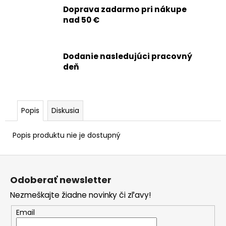
č
Doprava zadarmo pri nákupe
a
nad 50 €
m
e
Dodanie nasledujúci pracovný
APPLE
deň
IPHONE
15
PRO
-
SKLO
Popis
Diskusia
ZADNÉHO
KRYTU
/
Popis produktu nie je dostupný
HOUSINGU
+
Z
BEZDRÔTOVÉ
NABÍJANIE
á
+
Odoberať newsletter
NFC
p
+
Nezmeškajte žiadne novinky či zľavy!
ä
BLESK
+
t
Email
MIKROFÓN