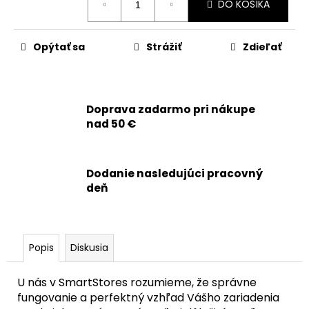
č
DO KOŠÍKA
cena:
a
m
e
Opýtať sa
Strážiť
Zdieľať
APPLE
IPHONE
Doprava zadarmo pri nákupe
15
PRO
nad 50 €
MAX
-
SKLO
ZADNÉHO
Dodanie nasledujúci pracovný
KRYTU
deň
/
HOUSINGU
+
BEZDRÔTOVÉ
NABÍJANIE
Popis
Diskusia
+
NFC
+
U nás v SmartStores rozumieme, že správne
BLESK
fungovanie a perfektný vzhľad Vášho zariadenia
+