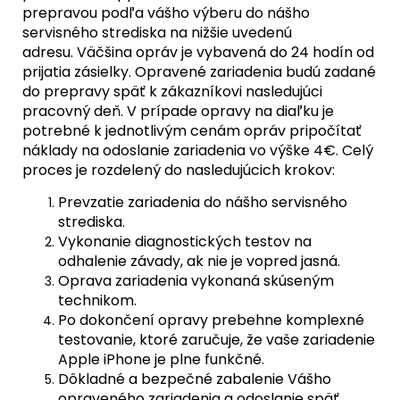
prepravou podľa vášho výberu do nášho
servisného strediska na nižšie uvedenú
adresu. Väčšina opráv je vybavená do 24 hodín od
prijatia zásielky. Opravené zariadenia budú zadané
do prepravy späť k zákazníkovi nasledujúci
pracovný deň. V prípade opravy na diaľku je
potrebné k jednotlivým cenám opráv pripočítať
náklady na odoslanie zariadenia vo výške 4€. Celý
proces je rozdelený do nasledujúcich krokov:
Prevzatie zariadenia do nášho servisného
strediska.
Vykonanie diagnostických testov na
odhalenie závady, ak nie je vopred jasná.
Oprava zariadenia vykonaná skúseným
technikom.
Po dokončení opravy prebehne komplexné
testovanie, ktoré zaručuje, že vaše zariadenie
Apple iPhone je plne funkčné.
Dôkladné a bezpečné zabalenie Vášho
opraveného zariadenia a odoslanie späť