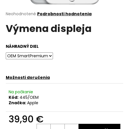
á
j
Priemerné
Neohodnotené
Podrobnosti hodnotenia
hodnotenie
s
Výmena displeja
produktu
ť
je
?
0,0
z
NÁHRADNÝ DIEL
5
hviezdičiek.
HĽADAŤ
Možnosti doručenia
O
Na počkanie
d
Kód:
445/OEM
Značka:
Apple
p
o
39,90 €
r
ú
Jednotková