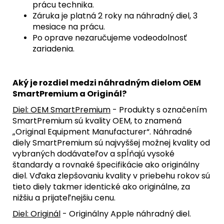
prácu technika.
Záruka je platná 2 roky na náhradný diel, 3
mesiace na prácu.
Po oprave nezaručujeme vodeodolnosť
zariadenia.
Aký je rozdiel medzi náhradným dielom OEM
SmartPremium a Originál?
Diel: OEM SmartPremium
- Produkty s označením
SmartPremium sú kvality OEM, to znamená
„Original Equipment Manufacturer“. Náhradné
diely SmartPremium sú najvyššej možnej kvality od
vybraných dodávateľov a spĺňajú vysoké
štandardy a rovnaké špecifikácie ako originálny
diel. Vďaka zlepšovaniu kvality v priebehu rokov sú
tieto diely takmer identické ako originálne, za
nižšiu a prijateľnejšiu cenu.
Diel: Originál
- Originálny Apple náhradný diel.