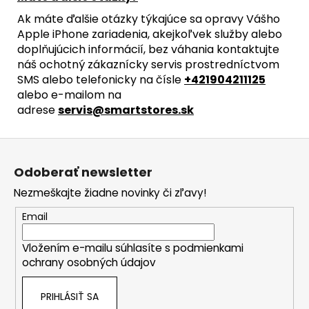
Ak máte ďalšie otázky týkajúce sa opravy Vášho
Apple iPhone zariadenia, akejkoľvek služby alebo
doplňujúcich informácií, bez váhania kontaktujte
náš ochotný zákaznícky servis prostredníctvom
SMS alebo telefonicky na čísle
+421904211125
alebo e-mailom na
adrese
servis@smartstores.sk
Z
á
Odoberať newsletter
p
Nezmeškajte žiadne novinky či zľavy!
ä
t
Email
i
Vložením e-mailu súhlasíte s
podmienkami
e
ochrany osobných údajov
PRIHLÁSIŤ SA