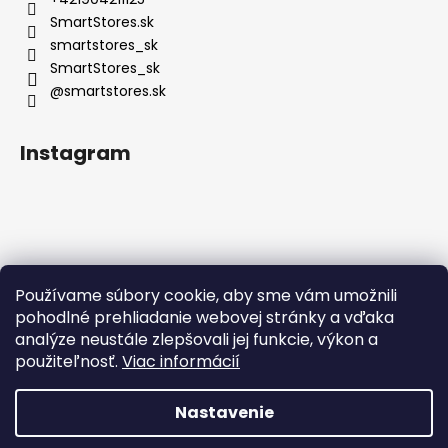
SmartStores.sk
smartstores_sk
SmartStores_sk
@smartstores.sk
Instagram
Používame súbory cookie, aby sme vám umožnili
Sledovať na Instagrame
pohodlné prehliadanie webovej stránky a vďaka
analýze neustále zlepšovali jej funkcie, výkon a
použiteľnosť.
Viac informácií
Nastavenie
Vytvoril Shoptet