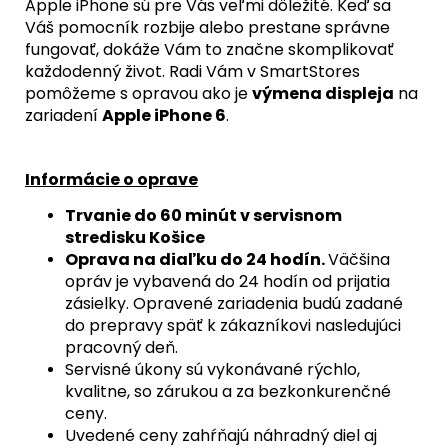
MIKROFÓN
Apple iPhone sú pre Vás veľmi dôležité. Keď sa
+
Váš pomocník rozbije alebo prestane správne
MAGSAFE
fungovať, dokáže Vám to značne skomplikovať
MAGNETICKÝ
KRÚŽOK
každodenný život. Radi Vám v SmartStores
+
pomôžeme s opravou ako je
výmena displeja
na
SKLÍČKA
zariadení
Apple iPhone 6
.
KAMERY
(PRÍRODNÝ
TITÁN
/
Informácie o oprave
NATURAL
TITANIUM)
Trvanie do 60 minút v servisnom
-
stredisku Košice
ORIGINAL
APPLE
Oprava na diaľku do 24 hodín.
Väčšina
opráv je vybavená do 24 hodín od prijatia
29,90
€
zásielky. Opravené zariadenia budú zadané
do prepravy späť k zákazníkovi nasledujúci
pracovný deň.
Servisné úkony sú vykonávané rýchlo,
kvalitne, so zárukou a za bezkonkurenčné
ceny.
Uvedené ceny zahŕňajú náhradný diel aj