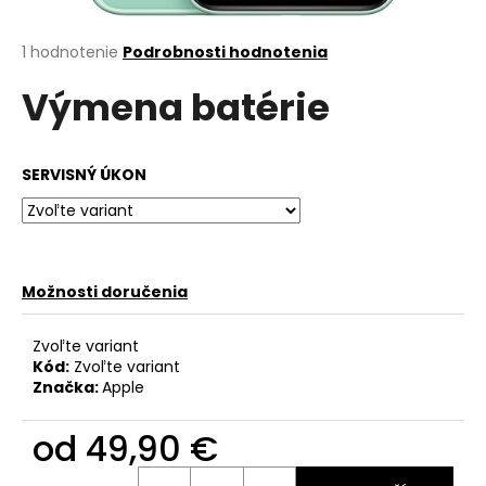
á
j
Priemerné
1 hodnotenie
Podrobnosti hodnotenia
hodnotenie
s
Výmena batérie
produktu
ť
je
?
5,0
z
SERVISNÝ ÚKON
5
hviezdičiek.
HĽADAŤ
Možnosti doručenia
O
Zvoľte variant
d
Kód:
Zvoľte variant
Značka:
Apple
p
o
od
49,90 €
r
ú
Jednotková