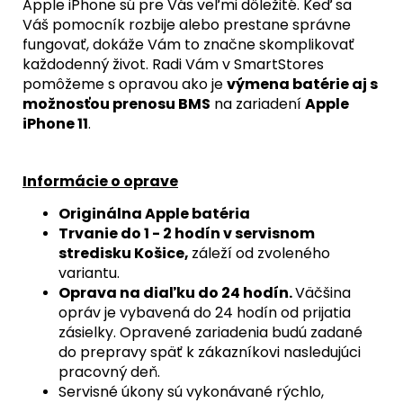
Apple iPhone sú pre Vás veľmi dôležité. Keď sa
Váš pomocník rozbije alebo prestane správne
fungovať, dokáže Vám to značne skomplikovať
každodenný život. Radi Vám v SmartStores
pomôžeme s opravou ako je
výmena batérie aj s
možnosťou prenosu BMS
na zariadení
Apple
iPhone 11
.
Informácie o oprave
Originálna Apple batéria
Trvanie do 1 - 2 hodín v servisnom
stredisku Košice,
záleží od zvoleného
variantu.
Oprava na diaľku do 24 hodín.
Väčšina
opráv je vybavená do 24 hodín od prijatia
zásielky. Opravené zariadenia budú zadané
do prepravy späť k zákazníkovi nasledujúci
pracovný deň.
Servisné úkony sú vykonávané rýchlo,