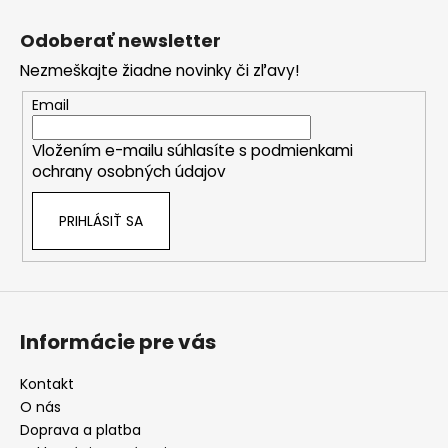
Z
á
Odoberať newsletter
p
Nezmeškajte žiadne novinky či zľavy!
ä
t
Email
i
Vložením e-mailu súhlasíte s
podmienkami
e
ochrany osobných údajov
PRIHLÁSIŤ SA
Informácie pre vás
Kontakt
O nás
Doprava a platba