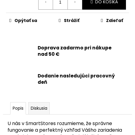
č
DO KOŠÍKA
cena:
a
m
e
Opýtať sa
Strážiť
Zdieľať
APPLE
MAGSAFE
Doprava zadarmo pri nákupe
CHARGER
BEZDRÔTOVÁ
nad 50 €
NABÍJAČKA
USB-
C
(1
Dodanie nasledujúci pracovný
M)
deň
-
ORIGINAL
APPLE
31,90
€
Popis
Diskusia
Pôvodne:
42,90
U nás v SmartStores rozumieme, že správne
€
fungovanie a perfektný vzhľad Vášho zariadenia