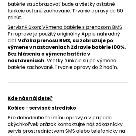
batérie sa zobrazovať bude a všetky ostatné
funkcie ostanú zachované. Trvanie opravy do 60
minút.
Servisný úkon: Výmena batérie s prenosom BMS
-
Pri oprave je použitý originálny Apple náhradný
diel.
Vďaka prenosu BMS, sa zobrazuje po
výmene v nastaveniach Zdravie batérie 100%.
Bez hlásenia o výmene batérie v
nastaveniach.
Všetky funkcie sú po výmene
batérie zachované.
Trvanie opravy do 2 hodín.
Kde nás nájdete?
Košice - servisné stredisko
Pre dohodnutie termínu opravy a v prípade
akýchkoľvek otázok kontaktujte náš zákaznícky
servis prostredníctvom SMS alebo telefonicky na