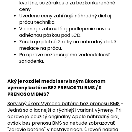
kvalitne, so zárukou a za bezkonkurenčné
ceny.
Uvedené ceny zahŕňajú náhradný diel aj
prácu technika.
V cene je zahrnuté aj podlepenie novou
adhéznou páskou pod LCD.
Záruka je platná 2 roky na náhradný diel, 3
mesiace na prácu.
Po oprave nezaručujeme vodeodolnosť
zariadenia.
Aký je rozdiel medzi servisným úkonom
výmeny batérie BEZ PRENOSTU BMS / S
PRENOSOM BMS?
Servisný úkon: Výmena batérie bez prenosu BMS
-
Jedná sa o lacnejší a rýchlejší variant výmeny. Pri
oprave je použitý originálny Apple náhradný diel,
avšak bez prenosu BMS sa nebude zobrazovať
"Zdravie batérie" v nastaveniach. Úroveň nabitia