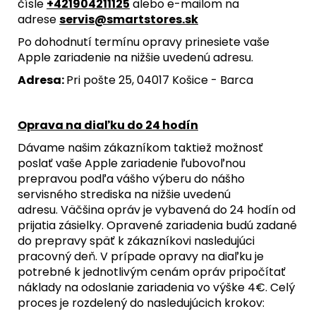
čísle
+421904211125
alebo e-mailom na
adrese
servis@smartstores.sk
Po dohodnutí termínu opravy prinesiete vaše
Apple zariadenie na nižšie uvedenú adresu.
Adresa:
Pri pošte 25, 04017 Košice - Barca
Oprava na diaľku do 24 hodín
Dávame našim zákazníkom taktiež možnosť
poslať vaše Apple zariadenie ľubovoľnou
prepravou podľa vášho výberu do nášho
servisného strediska na nižšie uvedenú
adresu. Väčšina opráv je vybavená do 24 hodín od
prijatia zásielky. Opravené zariadenia budú zadané
do prepravy späť k zákazníkovi nasledujúci
pracovný deň. V prípade opravy na diaľku je
potrebné k jednotlivým cenám opráv pripočítať
náklady na odoslanie zariadenia vo výške 4€. Celý
proces je rozdelený do nasledujúcich krokov: