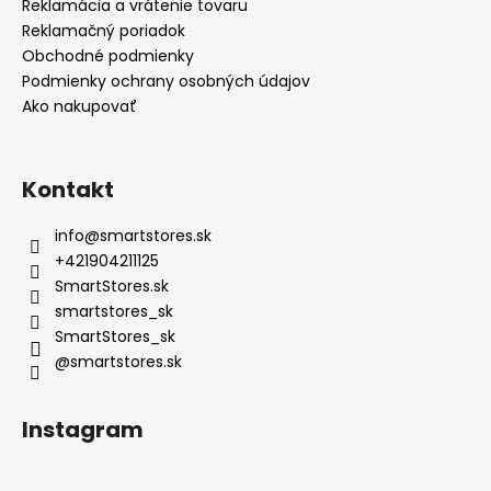
Reklamácia a vrátenie tovaru
Reklamačný poriadok
Obchodné podmienky
Podmienky ochrany osobných údajov
Ako nakupovať
Kontakt
info
@
smartstores.sk
+421904211125
SmartStores.sk
smartstores_sk
SmartStores_sk
@smartstores.sk
Instagram