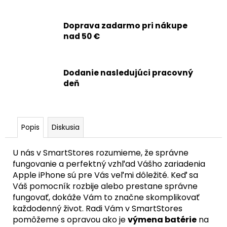
č
a
m
Doprava zadarmo pri nákupe
e
nad 50 €
APPLE
Dodanie nasledujúci pracovný
IPHONE
14
deň
PRO
-
DIAGNOSTICKÁ
BATÉRIA
3200MAH
Popis
Diskusia
(ZDRAVIE
BATÉRIE:
100%
U nás v SmartStores rozumieme, že správne
-
fungovanie a perfektný vzhľad Vášho zariadenia
BEZ
Apple iPhone sú pre Vás veľmi dôležité. Keď sa
HLÁSENIA
O
Váš pomocník rozbije alebo prestane správne
NEZNÁMOM
fungovať, dokáže Vám to značne skomplikovať
DIELE)
každodenný život. Radi Vám v SmartStores
21,90
pomôžeme s opravou ako je
výmena batérie
na
€