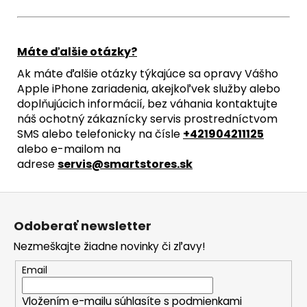
Máte ďalšie otázky?
Ak máte ďalšie otázky týkajúce sa opravy Vášho
Apple iPhone zariadenia, akejkoľvek služby alebo
doplňujúcich informácií, bez váhania kontaktujte
náš ochotný zákaznícky servis prostredníctvom
SMS alebo telefonicky na čísle
+421904211125
alebo e-mailom na
adrese
servis@smartstores.sk
Z
á
Odoberať newsletter
p
Nezmeškajte žiadne novinky či zľavy!
ä
t
Email
i
Vložením e-mailu súhlasíte s
podmienkami