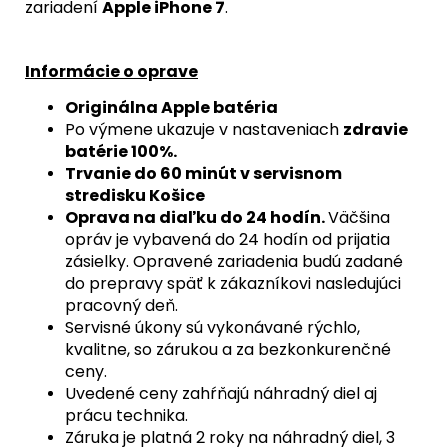
zariadení
Apple iPhone 7
.
Informácie o oprave
Originálna Apple batéria
Po výmene ukazuje v nastaveniach
zdravie
batérie 100%.
Trvanie do 60 minút v servisnom
stredisku Košice
Oprava na diaľku do 24 hodín.
Väčšina
opráv je vybavená do 24 hodín od prijatia
zásielky. Opravené zariadenia budú zadané
do prepravy späť k zákazníkovi nasledujúci
pracovný deň.
Servisné úkony sú vykonávané rýchlo,
kvalitne, so zárukou a za bezkonkurenčné
ceny.
Uvedené ceny zahŕňajú náhradný diel aj
prácu technika.
Záruka je platná 2 roky na náhradný diel, 3