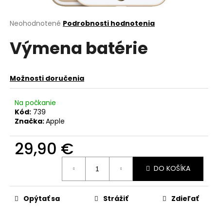
á
j
Priemerné
Neohodnotené
Podrobnosti hodnotenia
hodnotenie
s
Výmena batérie
produktu
ť
je
?
0,0
z
Možnosti doručenia
5
hviezdičiek.
Na počkanie
Kód:
739
HĽADAŤ
Značka:
Apple
29,90 €
O
Jednotková
d
DO KOŠÍKA
cena:
p
o
r
Opýtať sa
Strážiť
Zdieľať
ú