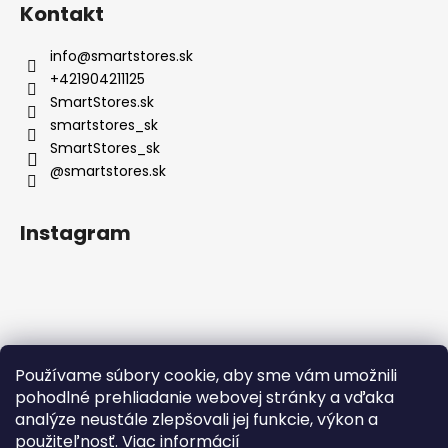
Kontakt
info
@
smartstores.sk
+421904211125
SmartStores.sk
smartstores_sk
SmartStores_sk
@smartstores.sk
Instagram
Používame súbory cookie, aby sme vám umožnili
Sledovať na Instagrame
pohodlné prehliadanie webovej stránky a vďaka
analýze neustále zlepšovali jej funkcie, výkon a
použiteľnosť.
Viac informácií