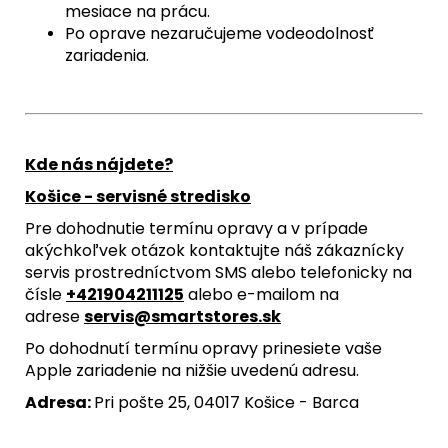
mesiace na prácu.
Po oprave nezaručujeme vodeodolnosť
zariadenia.
Kde nás nájdete?
Košice - servisné stredisko
Pre dohodnutie termínu opravy a v prípade
akýchkoľvek otázok kontaktujte náš zákaznícky
servis prostredníctvom SMS alebo telefonicky na
čísle
+421904211125
alebo e-mailom na
adrese
servis@smartstores.sk
Po dohodnutí termínu opravy prinesiete vaše
Apple zariadenie na nižšie uvedenú adresu.
Adresa:
Pri pošte 25, 04017 Košice - Barca