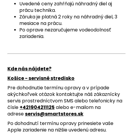
Uvedené ceny zahŕňajú náhradný diel aj
prácu technika.
Záruka je platná 2 roky na náhradný diel, 3
mesiace na prácu.
Po oprave nezaručujeme vodeodolnosť
zariadenia.
Kde nás nájdete?
Košice - servisné stredisko
Pre dohodnutie termínu opravy a v prípade
akýchkoľvek otázok kontaktujte náš zákaznícky
servis prostredníctvom SMS alebo telefonicky na
čísle
+421904211125
alebo e-mailom na
adrese
servis@smartstores.sk
Po dohodnutí termínu opravy prinesiete vaše
Apple zariadenie na nižšie uvedenú adresu.