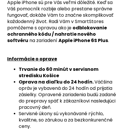
Apple iPhone sú pre Vás veľmi dôležité. Keď sa
Váš pomocník rozbije alebo prestane správne
fungovať, dokáže Vám to značne skomplikovať
každodenný život. Radi Vám v SmartStores
pomôžeme s opravou ako je
odblokovanie
ochranného kódu / nahratie nového
softvéru
na zariadení
Apple iPhone 6S Plus
.
Informácie o oprave
Trvanie do 60 minút v servisnom
stredisku Košice
Oprava na diaľku do 24 hodín.
Väčšina
opráv je vybavená do 24 hodín od prijatia
zásielky. Opravené zariadenia budú zadané
do prepravy späť k zákazníkovi nasledujúci
pracovný deň.
Servisné úkony sú vykonávané rýchlo,
kvalitne, so zárukou a za bezkonkurenčné
ceny.