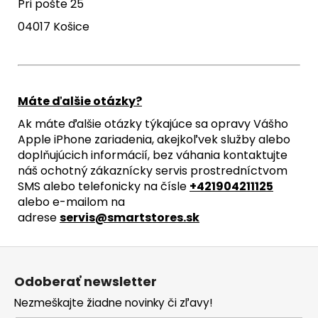
Pri pošte 25
04017 Košice
Máte ďalšie otázky?
Ak máte ďalšie otázky týkajúce sa opravy Vášho
Apple iPhone zariadenia, akejkoľvek služby alebo
doplňujúcich informácií, bez váhania kontaktujte
náš ochotný zákaznícky servis prostredníctvom
SMS alebo telefonicky na čísle
+421904211125
alebo e-mailom na
adrese
servis@smartstores.sk
Z
á
Odoberať newsletter
p
Nezmeškajte žiadne novinky či zľavy!
ä