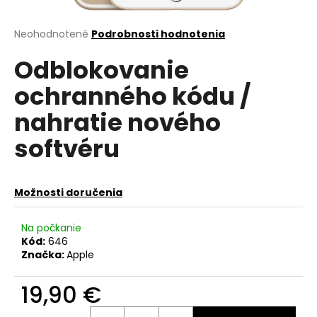
á
j
Priemerné
Neohodnotené
Podrobnosti hodnotenia
hodnotenie
s
Odblokovanie
produktu
ť
je
ochranného kódu /
?
0,0
z
nahratie nového
5
hviezdičiek.
softvéru
HĽADAŤ
Možnosti doručenia
O
Na počkanie
d
Kód:
646
p
Značka:
Apple
o
r
19,90 €
ú
Jednotková