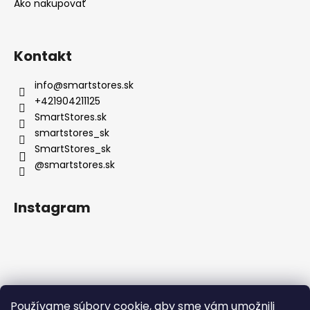
Ako nakupovať
Kontakt
info
@
smartstores.sk
+421904211125
SmartStores.sk
smartstores_sk
SmartStores_sk
@smartstores.sk
Instagram
Používame súbory cookie, aby sme vám umožnili