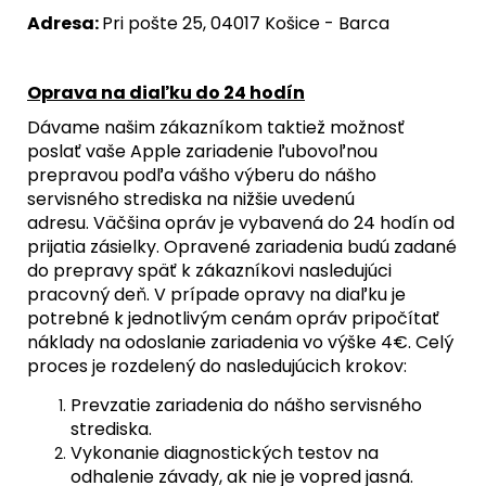
Adresa:
Pri pošte 25, 04017 Košice - Barca
Oprava na diaľku do 24 hodín
Dávame našim zákazníkom taktiež možnosť
poslať vaše Apple zariadenie ľubovoľnou
prepravou podľa vášho výberu do nášho
servisného strediska na nižšie uvedenú
adresu. Väčšina opráv je vybavená do 24 hodín od
prijatia zásielky. Opravené zariadenia budú zadané
do prepravy späť k zákazníkovi nasledujúci
pracovný deň. V prípade opravy na diaľku je
potrebné k jednotlivým cenám opráv pripočítať
náklady na odoslanie zariadenia vo výške 4€. Celý
proces je rozdelený do nasledujúcich krokov:
Prevzatie zariadenia do nášho servisného
strediska.
Vykonanie diagnostických testov na
odhalenie závady, ak nie je vopred jasná.