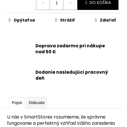
č
DO KOŠÍKA
cena:
a
m
e
Opýtať sa
Strážiť
Zdieľať
APPLE
IPHONE
15
Doprava zadarmo pri nákupe
-
nad 50 €
BATÉRIA
S
TAG-
ON
Dodanie nasledujúci pracovný
FUNKCIOU
deň
ZDRAVIA
BATÉRIE
3349MAH
22,90
€
Popis
Diskusia
U nás v SmartStores rozumieme, že správne
fungovanie a perfektný vzhľad Vášho zariadenia