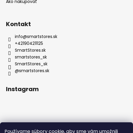
Ako nakupovať
Kontakt
info
@
smartstores.sk
+421904211125
SmartStores.sk
smartstores_sk
SmartStores_sk
@smartstores.sk
Instagram
Používame súbory cookie, aby sme vám umožnili