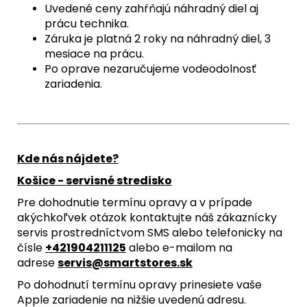
Uvedené ceny zahŕňajú náhradný diel aj
prácu technika.
Záruka je platná 2 roky na náhradný diel, 3
mesiace na prácu.
Po oprave nezaručujeme vodeodolnosť
zariadenia.
Kde nás nájdete?
Košice - servisné stredisko
Pre dohodnutie termínu opravy a v prípade
akýchkoľvek otázok kontaktujte náš zákaznícky
servis prostredníctvom SMS alebo telefonicky na
čísle
+421904211125
alebo e-mailom na
adrese
servis@smartstores.sk
Po dohodnutí termínu opravy prinesiete vaše
Apple zariadenie na nižšie uvedenú adresu.