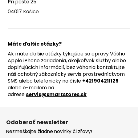
Pri pošte 25
04017 Košice
Máte ďalšie otázky?
Ak máte ďalšie otázky týkajúce sa opravy Vášho
Apple iPhone zariadenia, akejkoľvek služby alebo
doplňujúcich informácií, bez váhania kontaktujte
náš ochotný zákaznícky servis prostredníctvom
SMS alebo telefonicky na čísle
+421904211125
alebo e-mailom na
adrese
servis@smartstores.sk
Z
á
Odoberať newsletter
p
Nezmeškajte žiadne novinky či zľavy!
ä