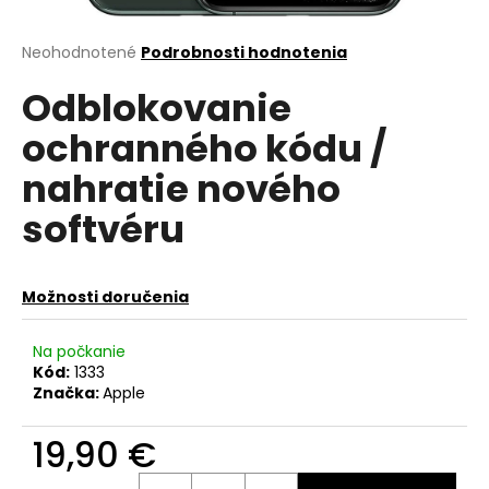
á
j
Priemerné
Neohodnotené
Podrobnosti hodnotenia
hodnotenie
s
Odblokovanie
produktu
ť
je
ochranného kódu /
?
0,0
z
nahratie nového
5
hviezdičiek.
softvéru
HĽADAŤ
Možnosti doručenia
O
Na počkanie
d
Kód:
1333
p
Značka:
Apple
o
r
19,90 €
ú
Jednotková