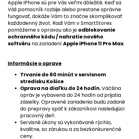
Apple iPhone sú pre Vás veľmi dôležité. Keď sa
Váš pomocník rozbije alebo prestane správne
fungovať, dokáže Vám to značne skomplikovať
každodenný život. Radi Vám v SmartStores
pomôžeme s opravou ako je
odblokovanie
ochranného kódu / nahratie nového
softvéru
na zariadení
Apple iPhone 11 Pro Max
.
Informácie o oprave
Trvanie do 60 minút v servisnom
stredisku Košice
Oprava na diaľku do 24 hodín.
Väčšina
opráv je vybavená do 24 hodín od prijatia
zásielky. Opravené zariadenia budú zadané
do prepravy späť k zákazníkovi nasledujúci
pracovný deň.
Servisné úkony sú vykonávané rýchlo,
kvalitne, so zárukou a za bezkonkurenčné
ceny.