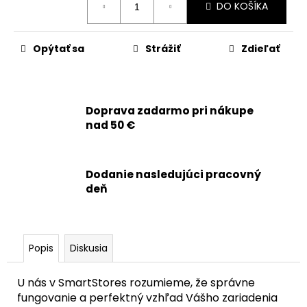
č
DO KOŠÍKA
cena:
a
m
e
Opýtať sa
Strážiť
Zdieľať
APPLE
MAGSAFE
CHARGER
Doprava zadarmo pri nákupe
BEZDRÔTOVÁ
nad 50 €
NABÍJAČKA
USB-
C
(1
Dodanie nasledujúci pracovný
M)
deň
-
ORIGINAL
APPLE
31,90
€
Popis
Diskusia
Pôvodne:
42,90
€
U nás v SmartStores rozumieme, že správne
fungovanie a perfektný vzhľad Vášho zariadenia