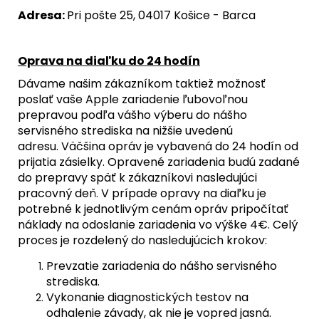
Adresa:
Pri pošte 25, 04017 Košice - Barca
Oprava na diaľku do 24 hodín
Dávame našim zákazníkom taktiež možnosť
poslať vaše Apple zariadenie ľubovoľnou
prepravou podľa vášho výberu do nášho
servisného strediska na nižšie uvedenú
adresu. Väčšina opráv je vybavená do 24 hodín od
prijatia zásielky. Opravené zariadenia budú zadané
do prepravy späť k zákazníkovi nasledujúci
pracovný deň. V prípade opravy na diaľku je
potrebné k jednotlivým cenám opráv pripočítať
náklady na odoslanie zariadenia vo výške 4€. Celý
proces je rozdelený do nasledujúcich krokov:
Prevzatie zariadenia do nášho servisného
strediska.
Vykonanie diagnostických testov na
odhalenie závady, ak nie je vopred jasná.