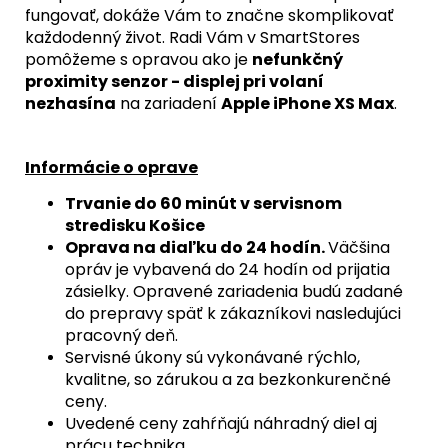
fungovať, dokáže Vám to značne skomplikovať
každodenný život. Radi Vám v SmartStores
pomôžeme s opravou ako je
nefunkčný
proximity senzor - displej pri volaní
nezhasína
na zariadení
Apple iPhone XS Max
.
Informácie o oprave
Trvanie do 60 minút v servisnom
stredisku Košice
Oprava na diaľku do 24 hodín.
Väčšina
opráv je vybavená do 24 hodín od prijatia
zásielky. Opravené zariadenia budú zadané
do prepravy späť k zákazníkovi nasledujúci
pracovný deň.
Servisné úkony sú vykonávané rýchlo,
kvalitne, so zárukou a za bezkonkurenčné
ceny.
Uvedené ceny zahŕňajú náhradný diel aj
prácu technika.