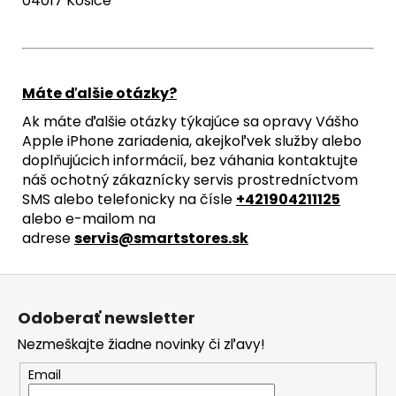
04017 Košice
Máte ďalšie otázky?
Ak máte ďalšie otázky týkajúce sa opravy Vášho
Apple iPhone zariadenia, akejkoľvek služby alebo
doplňujúcich informácií, bez váhania kontaktujte
náš ochotný zákaznícky servis prostredníctvom
SMS alebo telefonicky na čísle
+421904211125
alebo e-mailom na
adrese
servis@smartstores.sk
Z
á
Odoberať newsletter
p
Nezmeškajte žiadne novinky či zľavy!
ä
t
Email