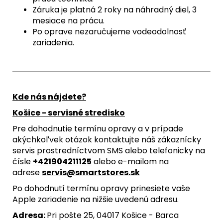
Záruka je platná 2 roky na náhradný diel, 3
mesiace na prácu.
Po oprave nezaručujeme vodeodolnosť
zariadenia.
Kde nás nájdete?
Košice - servisné stredisko
Pre dohodnutie termínu opravy a v prípade
akýchkoľvek otázok kontaktujte náš zákaznícky
servis prostredníctvom SMS alebo telefonicky na
čísle
+421904211125
alebo e-mailom na
adrese
servis@smartstores.sk
Po dohodnutí termínu opravy prinesiete vaše
Apple zariadenie na nižšie uvedenú adresu.
Adresa:
Pri pošte 25, 04017 Košice - Barca