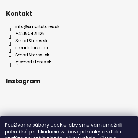
Kontakt
info
@
smartstores.sk
+421904211125
SmartStores.sk
smartstores_sk
SmartStores_sk
@smartstores.sk
Instagram
Používame súbory cookie, aby sme vám umožnili
Sledovať na Instagrame
pohodlné prehliadanie webovej stránky a vďaka