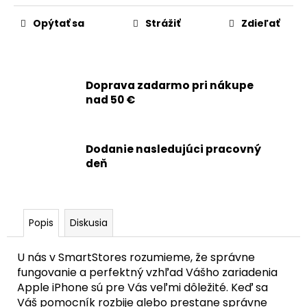
č
a
Opýtať sa
Strážiť
Zdieľať
m
e
Doprava zadarmo pri nákupe
APPLE
IPHONE
nad 50 €
13
MINI
-
DIAGNOSTICKÁ
Dodanie nasledujúci pracovný
BATÉRIA
deň
2406MAH
(ZDRAVIE
BATÉRIE:
100%
-
Popis
Diskusia
BEZ
HLÁSENIA
O
U nás v SmartStores rozumieme, že správne
NEZNÁMOM
fungovanie a perfektný vzhľad Vášho zariadenia
DIELE)
Apple iPhone sú pre Vás veľmi dôležité. Keď sa
17,90
Váš pomocník rozbije alebo prestane správne
€