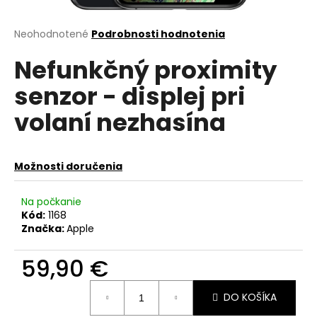
á
j
Priemerné
Neohodnotené
Podrobnosti hodnotenia
hodnotenie
s
Nefunkčný proximity
produktu
ť
je
senzor - displej pri
?
0,0
z
volaní nezhasína
5
hviezdičiek.
HĽADAŤ
Možnosti doručenia
Na počkanie
Kód:
1168
O
Značka:
Apple
d
p
59,90 €
o
r
Jednotková
DO KOŠÍKA
cena:
ú