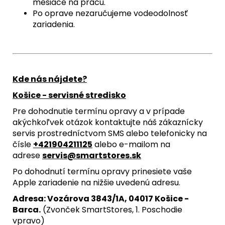
mesiace na prácu.
Po oprave nezaručujeme vodeodolnosť
zariadenia.
Kde nás nájdete?
Košice - servisné stredisko
Pre dohodnutie termínu opravy a v prípade
akýchkoľvek otázok kontaktujte náš zákaznícky
servis prostredníctvom SMS alebo telefonicky na
čísle
+421904211125
alebo e-mailom na
adrese
servis@smartstores.sk
Po dohodnutí termínu opravy prinesiete vaše
Apple zariadenie na nižšie uvedenú adresu.
Adresa: Vozárova 3843/1A, 04017 Košice -
Barca.
(Zvonček SmartStores, 1. Poschodie
vpravo)