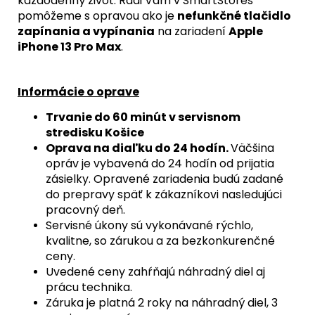
každodenný život. Radi Vám v SmartStores
€
pomôžeme s opravou ako je
nefunkčné tlačidlo
Pôvodne:
zapínania a vypínania
na zariadení
Apple
68,90
€
iPhone 13 Pro Max
.
Informácie o oprave
Trvanie do 60 minút v servisnom
stredisku Košice
Oprava na diaľku do 24 hodín.
Väčšina
opráv je vybavená do 24 hodín od prijatia
zásielky. Opravené zariadenia budú zadané
do prepravy späť k zákazníkovi nasledujúci
pracovný deň.
Servisné úkony sú vykonávané rýchlo,
kvalitne, so zárukou a za bezkonkurenčné
ceny.
Uvedené ceny zahŕňajú náhradný diel aj
prácu technika.
Záruka je platná 2 roky na náhradný diel, 3