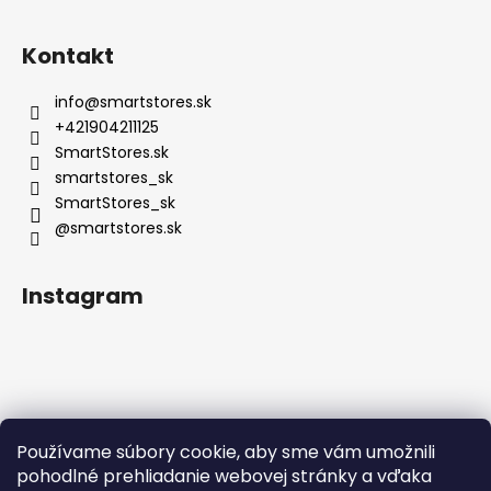
Kontakt
info
@
smartstores.sk
+421904211125
SmartStores.sk
smartstores_sk
SmartStores_sk
@smartstores.sk
Instagram
Používame súbory cookie, aby sme vám umožnili
Sledovať na Instagrame
pohodlné prehliadanie webovej stránky a vďaka