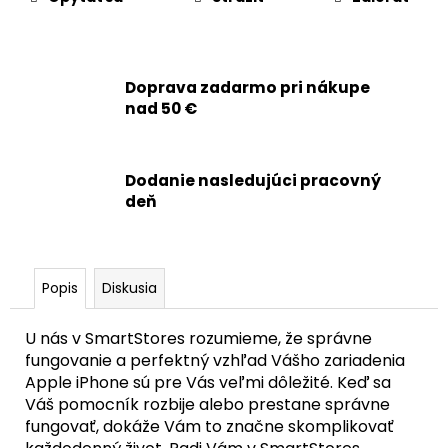
č
a
m
e
Doprava zadarmo pri nákupe
nad 50 €
APPLE
IPHONE
14
PRO
Dodanie nasledujúci pracovný
MAX
deň
-
ORIGINÁLNA
BATÉRIA
4323MAH
(ZDRAVIE
Popis
Diskusia
BATÉRIE:
100%
-
U nás v SmartStores rozumieme, že správne
BEZ
fungovanie a perfektný vzhľad Vášho zariadenia
HLÁSENIA
Apple iPhone sú pre Vás veľmi dôležité. Keď sa
O
NEZNÁMOM
Váš pomocník rozbije alebo prestane správne
DIELE)
fungovať, dokáže Vám to značne skomplikovať
59,90