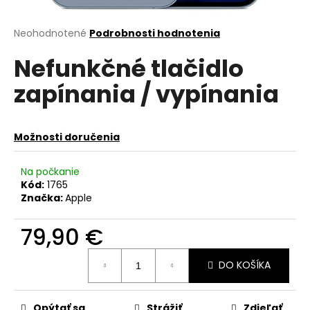
á
j
Priemerné
Neohodnotené
Podrobnosti hodnotenia
hodnotenie
s
Nefunkčné tlačidlo
produktu
ť
je
zapínania / vypínania
?
0,0
z
5
hviezdičiek.
Možnosti doručenia
HĽADAŤ
Na počkanie
Kód:
1765
Značka:
Apple
O
79,90 €
d
p
Jednotková
o
DO KOŠÍKA
cena:
r
ú
Opýtať sa
Strážiť
Zdieľať