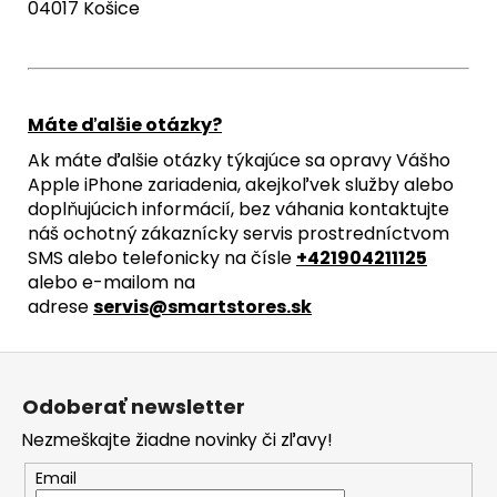
04017 Košice
Máte ďalšie otázky?
Ak máte ďalšie otázky týkajúce sa opravy Vášho
Apple iPhone zariadenia, akejkoľvek služby alebo
doplňujúcich informácií, bez váhania kontaktujte
náš ochotný zákaznícky servis prostredníctvom
SMS alebo telefonicky na čísle
+421904211125
alebo e-mailom na
adrese
servis@smartstores.sk
Z
á
Odoberať newsletter
p
Nezmeškajte žiadne novinky či zľavy!
ä
t
Email