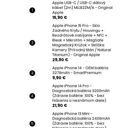
Apple USB-C / USB-C dátový
kábel (2m) MLL82ZM/A - Original
Apple
15,90 €
Apple iPhone 15 Pro - Sklo
Zadného Krytu / Housingu +
Bezdrôtové nabíjanie + NFC +
Blesk + Mikrofón + MagSafe
Magnetický Krúžok + Sklíčka
Kamery (Prírodný titán / Natural
Titanium) - Original Apple
29,90 €
Apple iPhone 14 - OEM batéria
3279mAh - SmartPremium
9,90 €
Apple iPhone 14 Pro -
Diagnostická batéria 3200mAh
(Zdravie batérie: 100% - bez
hlásenia o neznámom diele)
21,90 €
Apple iPhone 13 Mini -
Diagnostická batéria 2406mAh
(Zdravie batérie: 100% - bez