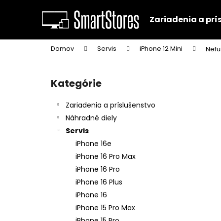
K
Prejsť
na
o
Zariadenia a prí
obsah
Späť
Späť
š
do
do
í
Domov
Servis
iPhone 12 Mini
Nefu
k
obchodu
obchodu
B
o
Kategórie
Preskočiť
č
kategórie
n
Zariadenia a príslušenstvo
ý
Náhradné diely
p
Servis
a
iPhone 16e
n
iPhone 16 Pro Max
e
iPhone 16 Pro
l
iPhone 16 Plus
iPhone 16
iPhone 15 Pro Max
iPhone 15 Pro