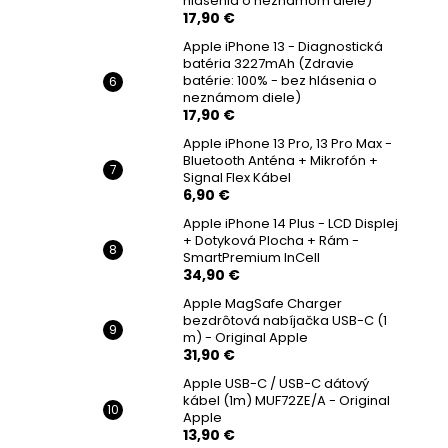
hlásenia o neznámom diele)
17,90 €
Apple iPhone 13 - Diagnostická
batéria 3227mAh (Zdravie
batérie: 100% - bez hlásenia o
neznámom diele)
17,90 €
Apple iPhone 13 Pro, 13 Pro Max -
Bluetooth Anténa + Mikrofón +
Signal Flex Kábel
6,90 €
Apple iPhone 14 Plus - LCD Displej
+ Dotyková Plocha + Rám -
SmartPremium InCell
34,90 €
Apple MagSafe Charger
bezdrôtová nabíjačka USB-C (1
m) - Original Apple
31,90 €
Apple USB-C / USB-C dátový
kábel (1m) MUF72ZE/A - Original
Apple
13,90 €