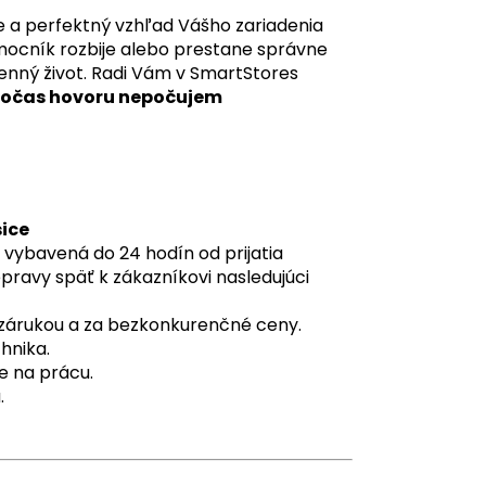
 a perfektný vzhľad Vášho zariadenia
mocník rozbije alebo prestane správne
nný život. Radi Vám v SmartStores
počas hovoru nepočujem
šice
 vybavená do 24 hodín od prijatia
pravy späť k zákazníkovi nasledujúci
o zárukou a za bezkonkurenčné ceny.
hnika.
e na prácu.
.