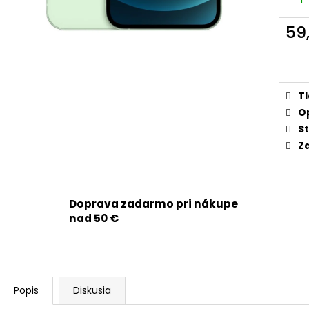
APPLE IPHONE 15 PRO - SKLO ZADNÉHO
APPLE IPHONE 14
KRYTU / HOUSINGU + BEZDRÔTOVÉ
3279MAH - SMA
NABÍJANIE + NFC + BLESK + MIKROFÓN +
59
9,90 €
MAGSAFE MAGNETICKÝ KRÚŽOK +
Jedn
SKLÍČKA KAMERY (PRÍRODNÝ TITÁN /
cena
NATURAL TITANIUM) - ORIGINAL APPLE
29,90 €
T
O
St
Zd
Doprava zadarmo pri nákupe
nad 50 €
Popis
Diskusia