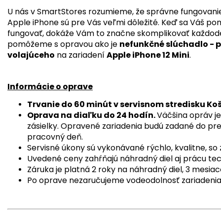
U nás v SmartStores rozumieme, že správne fungovanie
Apple iPhone sú pre Vás veľmi dôležité. Keď sa Váš po
fungovať, dokáže Vám to značne skomplikovať každode
pomôžeme s opravou ako je
nefunkčné slúchadlo - 
volajúceho
na zariadení
Apple iPhone 12 Mini
.
Informácie o oprave
Trvanie do 60 minút v servisnom stredisku Ko
Oprava na diaľku do 24 hodín.
Väčšina opráv je
zásielky. Opravené zariadenia budú zadané do pre
pracovný deň.
Servisné úkony sú vykonávané rýchlo, kvalitne, s
Uvedené ceny zahŕňajú náhradný diel aj prácu tec
Záruka je platná 2 roky na náhradný diel, 3 mesiac
Po oprave nezaručujeme vodeodolnosť zariadenia