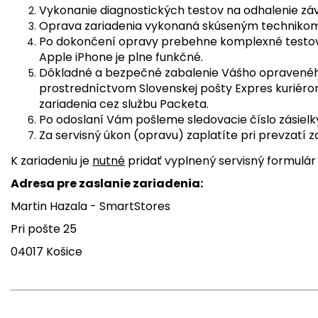
Vykonanie diagnostických testov na odhalenie záva
Oprava zariadenia vykonaná skúseným technikom
Po dokončení opravy prebehne komplexné testovan
Apple iPhone je plne funkčné.
Dôkladné a bezpečné zabalenie Vášho opraveného
prostredníctvom Slovenskej pošty Expres kuriér
zariadenia cez službu Packeta.
Po odoslaní Vám pošleme sledovacie číslo zásielk
Za servisný úkon (opravu) zaplatíte pri prevzatí z
K zariadeniu je
nutné
pridať vyplnený servisný formulár
Adresa pre zaslanie zariadenia:
Martin Hazala - SmartStores
Pri pošte 25
04017 Košice