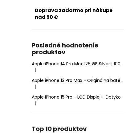
Doprava zadarmo pri nákupe
nad 50 €
Posledné hodnotenie
produktov
Apple iPhone 14 Pro Max 128 GB Silver | 100% Zdravie batérie | Stav: A (Výborný)
|
Hodnotenie produktu je 5 z 5 hviezdičiek.
Apple iPhone 13 Pro Max - Originálna batéria 4352mAh (Zdravie batérie: 100% - bez hlásenia o neznámom diele)
|
Hodnotenie produktu je 5 z 5 hviezdičiek.
Apple iPhone 15 Pro - LCD Displej + Dotyková Plocha + Rám - SmartPremium Hard OLED
|
Hodnotenie produktu je 5 z 5 hviezdičiek.
Top 10 produktov