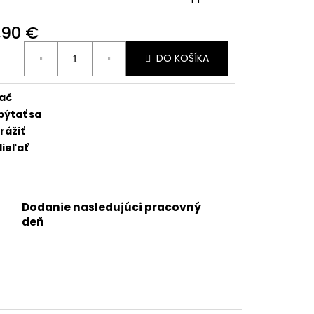
 - OEM BATÉRIA
RTPREMIUM
,90 €
otková
DO KOŠÍKA
:
lač
pýtať sa
rážiť
ieľať
Dodanie nasledujúci pracovný
deň