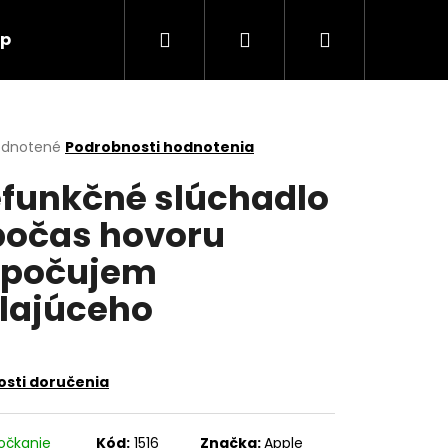
Hľadať
Prihlásenie
Nákupný
up
O nás
Kontakt
košík
erné
dnotené
Podrobnosti hodnotenia
tenie
funkčné slúchadlo
ktu
počas hovoru
epočujem
ičiek.
lajúceho
sti doručenia
Nasledujúce
očkanie
Kód:
1516
Značka:
Apple