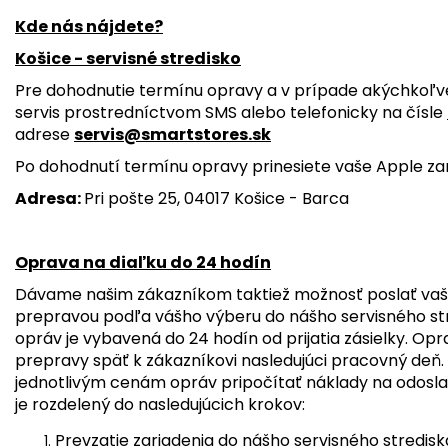
Kde nás nájdete?
Košice - servisné stredisko
Pre dohodnutie termínu opravy a v prípade akýchkoľv
servis prostredníctvom SMS alebo telefonicky na čísle
adrese
servis@smartstores.sk
Po dohodnutí termínu opravy prinesiete vaše Apple zar
Adresa:
Pri pošte 25, 04017 Košice - Barca
Oprava na diaľku do 24 hodín
Dávame našim zákazníkom taktiež možnosť poslať vaš
prepravou podľa vášho výberu do nášho servisného str
opráv je vybavená do 24 hodín od prijatia zásielky. O
prepravy späť k zákazníkovi nasledujúci pracovný deň.
jednotlivým cenám opráv pripočítať náklady na odosla
je rozdelený do nasledujúcich krokov:
Prevzatie zariadenia do nášho servisného stredisk