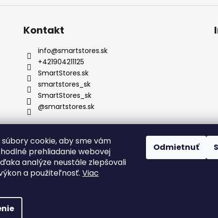
Kontakt
info
@
smartstores.sk
+421904211125
SmartStores.sk
smartstores_sk
SmartStores_sk
@smartstores.sk
 súbory cookie, aby sme vám
Odmietnuť
ohodlné prehliadanie webovej
vďaka analýze neustále zlepšovali
, výkon a použiteľnosť.
Viac
radené.
nie