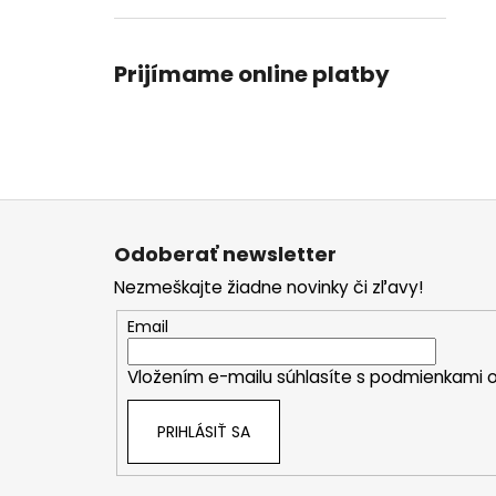
Prijímame online platby
Z
á
Odoberať newsletter
p
Nezmeškajte žiadne novinky či zľavy!
ä
t
Email
i
Vložením e-mailu súhlasíte s
podmienkami o
e
PRIHLÁSIŤ SA