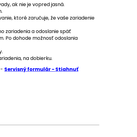
dy, ak nie je vopred jasná.
.
ie, ktoré zaručuje, že vaše zariadenie
 zariadenia a odoslanie späť
om. Po dohode možnosť odoslania
y.
ariadenia, na dobierku.
 -
Servisný formulár - Stiahnuť