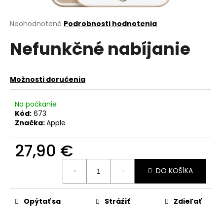
á
j
Priemerné
Neohodnotené
Podrobnosti hodnotenia
hodnotenie
s
Nefunkčné nabíjanie
produktu
ť
je
?
0,0
z
Možnosti doručenia
5
hviezdičiek.
Na počkanie
Kód:
673
HĽADAŤ
Značka:
Apple
27,90 €
O
Jednotková
d
DO KOŠÍKA
cena:
p
o
r
Opýtať sa
Strážiť
Zdieľať
ú