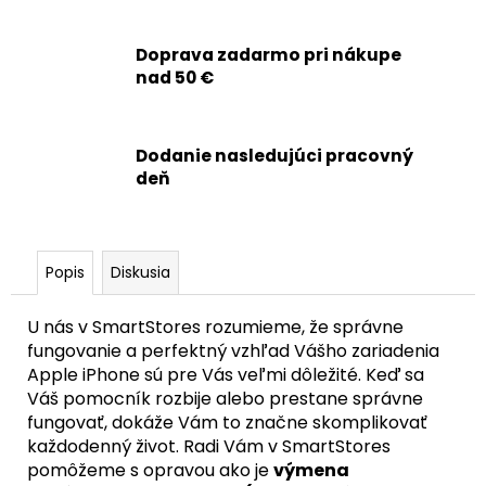
č
a
m
Doprava zadarmo pri nákupe
e
nad 50 €
APPLE
Dodanie nasledujúci pracovný
IPHONE
14
deň
-
OEM
BATÉRIA
3279MAH
-
Popis
Diskusia
SMARTPREMIUM
9,90
U nás v SmartStores rozumieme, že správne
€
fungovanie a perfektný vzhľad Vášho zariadenia
Apple iPhone sú pre Vás veľmi dôležité. Keď sa
Váš pomocník rozbije alebo prestane správne
fungovať, dokáže Vám to značne skomplikovať
každodenný život. Radi Vám v SmartStores
pomôžeme s opravou ako je
výmena