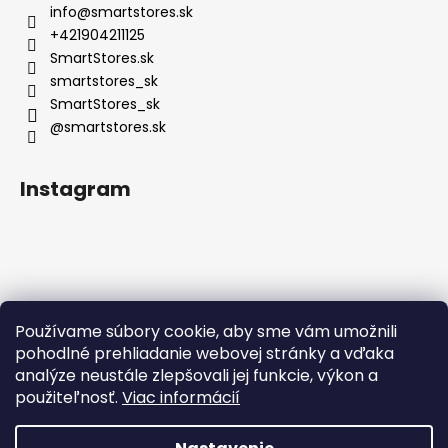
info
@
smartstores.sk
+421904211125
SmartStores.sk
smartstores_sk
SmartStores_sk
@smartstores.sk
Instagram
Používame súbory cookie, aby sme vám umožnili
Sledovať na Instagrame
pohodlné prehliadanie webovej stránky a vďaka
analýze neustále zlepšovali jej funkcie, výkon a
použiteľnosť.
Viac informácií