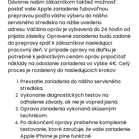
Dávame našim zákazníkom taktiež možnosť
poslať vaše Apple zariadenie ľubovoľnou
prepravou podľa vášho výberu do nášho
servisného strediska na nižšie uvedenú
adresu. Väčšina opráv je vybavená do 24 hodín od
prijatia zásielky. Opravené zariadenia budú zadané
do prepravy späť k zákazníkovi nasledujúci
pracovný deň. V prípade opravy na diaľku je
potrebné k jednotlivým cenám opráv pripočítať
náklady na odoslanie zariadenia vo výške 4€. Celý
proces je rozdelený do nasledujúcich krokov:
Prevzatie zariadenia do nášho servisného
strediska.
Vykonanie diagnostických testov na
odhalenie závady, ak nie je vopred jasná.
Oprava zariadenia vykonaná skúseným
technikom.
Po dokončení opravy prebehne komplexné
testovanie, ktoré zaručuje, že vaše zariadenie
Apple iPhone je plne funkčné.