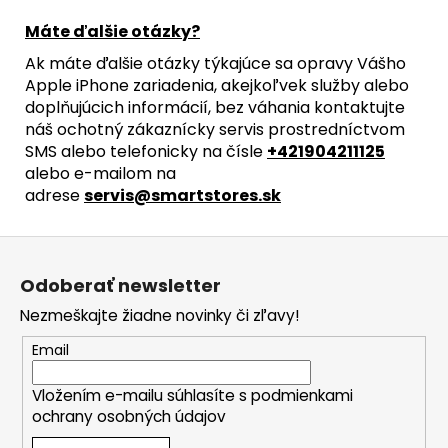
Máte ďalšie otázky?
Ak máte ďalšie otázky týkajúce sa opravy Vášho
Apple iPhone zariadenia, akejkoľvek služby alebo
doplňujúcich informácií, bez váhania kontaktujte
náš ochotný zákaznícky servis prostredníctvom
SMS alebo telefonicky na čísle
+421904211125
alebo e-mailom na
adrese
servis@smartstores.sk
Z
á
Odoberať newsletter
p
Nezmeškajte žiadne novinky či zľavy!
ä
t
Email
i
Vložením e-mailu súhlasíte s
podmienkami
e
ochrany osobných údajov