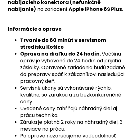
nabíjacieho konektora (nefunkčné
nabíjanie)
na zariadení
Apple iPhone 6S Plus
.
Informácie o oprave
Trvanie do 60 minút v servisnom
stredisku Košice
Oprava na diaľku do 24 hodín.
Väčšina
opráv je vybavená do 24 hodín od prijatia
zásielky. Opravené zariadenia budú zadané
do prepravy späť k zákazníkovi nasledujúci
pracovný deň.
Servisné úkony sú vykonávané rýchlo,
kvalitne, so zárukou a za bezkonkurenčné
ceny.
Uvedené ceny zahŕňajú náhradný diel aj
prácu technika.
Záruka je platná 2 roky na náhradný diel, 3
mesiace na prácu.
Po oprave nezaručujeme vodeodolnosť