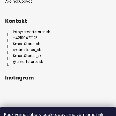
Ako nakupovať
Kontakt
info
@
smartstores.sk
+421904211125
SmartStores.sk
smartstores_sk
SmartStores_sk
@smartstores.sk
Instagram
Používame súbory cookie, aby sme vám umožnili