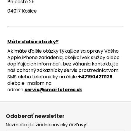
Pri pošte 25
04017 Košice
Máte ďalšie otázky?
Ak máte ďalšie otázky týkajúce sa opravy Vášho
Apple iPhone zariadenia, akejkoľvek služby alebo
doplňujúcich informácií, bez váhania kontaktujte
náš ochotný zákaznícky servis prostredníctvom
SMS alebo telefonicky na čísle
+421904211125
alebo e-mailom na
adrese
servis@smartstores.sk
Z
á
Odoberať newsletter
p
Nezmeškajte žiadne novinky či zľavy!
ä