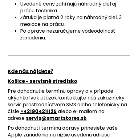
Uvedené ceny zahŕňajú náhradný diel aj
prácu technika.
Záruka je platná 2 roky na náhradný diel, 3
mesiace na prácu.
Po oprave nezaručujeme vodeodolnosť
zariadenia.
Kde nás nájdete?
Košice - servisné stredisko
Pre dohodnutie termínu opravy a v prípade
akýchkoľvek otázok kontaktujte náš zákaznícky
servis prostredníctvom SMS alebo telefonicky na
čísle
+421904211125
alebo e-mailom na
adrese
servis@smartstores.sk
Po dohodnutí termínu opravy prinesiete vaše
Apple zariadenie na nižšie uvedenú adresu.