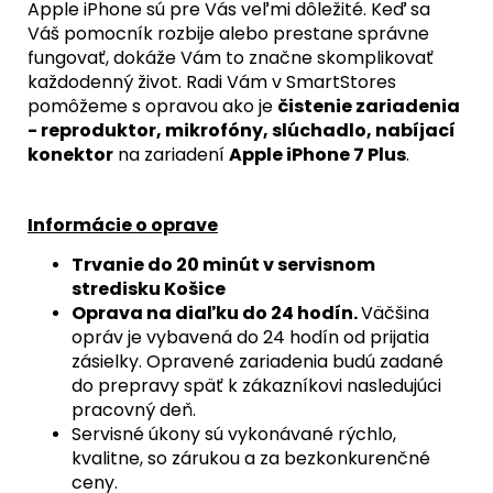
Apple iPhone sú pre Vás veľmi dôležité. Keď sa
Váš pomocník rozbije alebo prestane správne
fungovať, dokáže Vám to značne skomplikovať
každodenný život. Radi Vám v SmartStores
pomôžeme s opravou ako je
čistenie zariadenia
- reproduktor, mikrofóny, slúchadlo, nabíjací
konektor
na zariadení
Apple iPhone 7 Plus
.
Informácie o oprave
Trvanie do 20 minút v servisnom
stredisku Košice
Oprava na diaľku do 24 hodín.
Väčšina
opráv je vybavená do 24 hodín od prijatia
zásielky. Opravené zariadenia budú zadané
do prepravy späť k zákazníkovi nasledujúci
pracovný deň.
Servisné úkony sú vykonávané rýchlo,
kvalitne, so zárukou a za bezkonkurenčné
ceny.