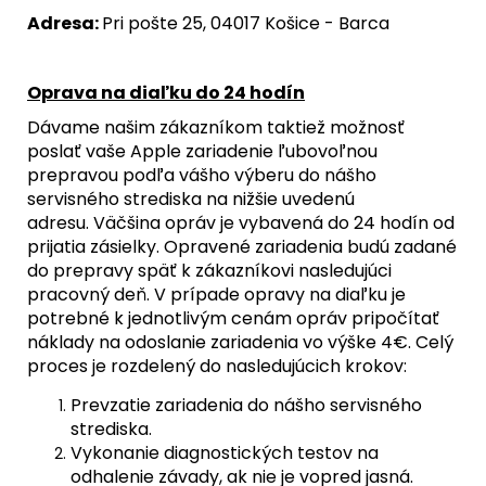
Adresa:
Pri pošte 25, 04017 Košice - Barca
Oprava na diaľku do 24 hodín
Dávame našim zákazníkom taktiež možnosť
poslať vaše Apple zariadenie ľubovoľnou
prepravou podľa vášho výberu do nášho
servisného strediska na nižšie uvedenú
adresu. Väčšina opráv je vybavená do 24 hodín od
prijatia zásielky. Opravené zariadenia budú zadané
do prepravy späť k zákazníkovi nasledujúci
pracovný deň. V prípade opravy na diaľku je
potrebné k jednotlivým cenám opráv pripočítať
náklady na odoslanie zariadenia vo výške 4€. Celý
proces je rozdelený do nasledujúcich krokov:
Prevzatie zariadenia do nášho servisného
strediska.
Vykonanie diagnostických testov na
odhalenie závady, ak nie je vopred jasná.