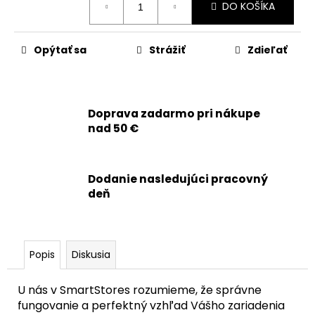
č
DO KOŠÍKA
cena:
a
m
e
Opýtať sa
Strážiť
Zdieľať
APPLE
IPHONE
14
Doprava zadarmo pri nákupe
PRO
nad 50 €
-
ZADNÁ
KAMERA
-
Dodanie nasledujúci pracovný
ORIGINAL
deň
APPLE
65,90
€
Popis
Diskusia
U nás v SmartStores rozumieme, že správne
fungovanie a perfektný vzhľad Vášho zariadenia