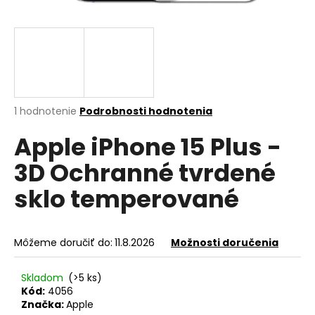
á
j
s
ť
?
Priemerné
1 hodnotenie
Podrobnosti hodnotenia
hodnotenie
Apple iPhone 15 Plus -
produktu
je
HĽADAŤ
3D Ochranné tvrdené
5,0
z
sklo temperované
5
hviezdičiek.
O
d
Môžeme doručiť do:
11.8.2026
Možnosti doručenia
p
o
Skladom
(>5 ks)
r
Kód:
4056
ú
Značka:
Apple