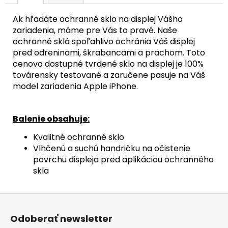
€
Pôvodne:
Ak hľadáte ochranné sklo na displej Vášho
68,90
zariadenia, máme pre Vás to pravé. Naše
€
ochranné sklá spoľahlivo ochránia Váš displej
pred odreninami, škrabancami a prachom. Toto
cenovo dostupné tvrdené sklo na displej je 100%
továrensky testované a zaručene pasuje na Váš
model zariadenia Apple iPhone.
Balenie obsahuje:
Kvalitné ochranné sklo
Vlhčenú a suchú handričku na očistenie
povrchu displeja pred aplikáciou ochranného
skla
Z
á
Odoberať newsletter
p