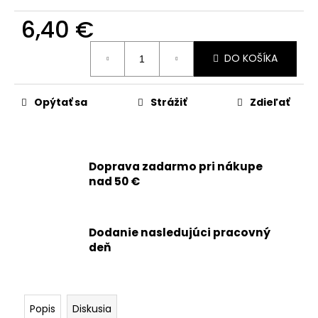
č
a
6,40 €
m
e
Jednotková
DO KOŠÍKA
cena:
APPLE
IPHONE
Opýtať sa
Strážiť
Zdieľať
14
PRO
MAX
-
ORIGINÁLNA
Doprava zadarmo pri nákupe
BATÉRIA
nad 50 €
4323MAH
(ZDRAVIE
BATÉRIE:
100%
Dodanie nasledujúci pracovný
-
BEZ
deň
HLÁSENIA
O
NEZNÁMOM
DIELE)
Popis
Diskusia
59,90