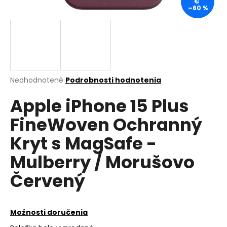
€
–60 %
á
j
s
ť
?
Priemerné
Neohodnotené
Podrobnosti hodnotenia
hodnotenie
Apple iPhone 15 Plus
produktu
je
HĽADAŤ
FineWoven Ochranný
0,0
z
Kryt s MagSafe -
5
hviezdičiek.
Mulberry / Morušovo
O
d
Červený
p
o
r
Možnosti doručenia
ú