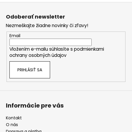
Z
á
Odoberať newsletter
p
Nezmeškajte žiadne novinky či zľavy!
ä
t
Email
i
Vložením e-mailu súhlasíte s
podmienkami
e
ochrany osobných údajov
PRIHLÁSIŤ SA
Informácie pre vás
Kontakt
O nás
Doprava a platba