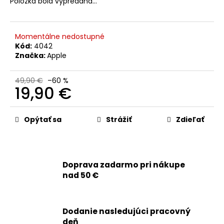
č
Položka bola vypredaná…
a
m
e
Momentálne nedostupné
Kód:
4042
Značka:
Apple
APPLE
IPHONE
XS
49,90 €
–60 %
19,90 €
-
BEZDRÔTOVÉ
Jednotková
NABÍJANIE+
NFC
cena:
Opýtať sa
Strážiť
Zdieľať
+
FLEX
KÁBEL
TLAČIDIEL
HLASITOSTI
Doprava zadarmo pri nákupe
+
TICHÝ
nad 50 €
REŽIM
8,90
€
Dodanie nasledujúci pracovný
deň