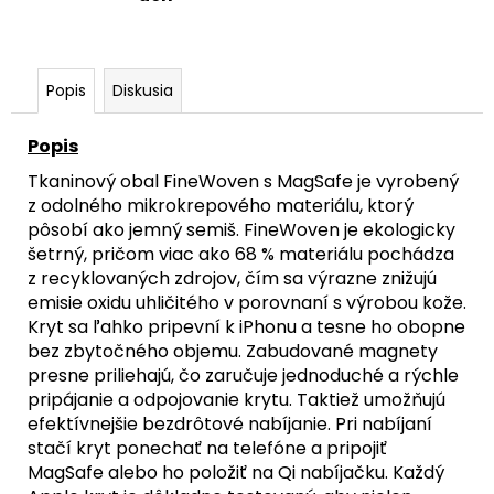
Popis
Diskusia
Popis
Tkaninový obal FineWoven s MagSafe je vyrobený
z odolného mikrokrepového materiálu, ktorý
pôsobí ako jemný semiš. FineWoven je ekologicky
šetrný, pričom viac ako 68 % materiálu pochádza
z recyklovaných zdrojov, čím sa výrazne znižujú
emisie oxidu uhličitého v porovnaní s výrobou kože.
Kryt sa ľahko pripevní k iPhonu a tesne ho obopne
bez zbytočného objemu. Zabudované magnety
presne priliehajú, čo zaručuje jednoduché a rýchle
pripájanie a odpojovanie krytu. Taktiež umožňujú
efektívnejšie bezdrôtové nabíjanie. Pri nabíjaní
stačí kryt ponechať na telefóne a pripojiť
MagSafe alebo ho položiť na Qi nabíjačku. Každý