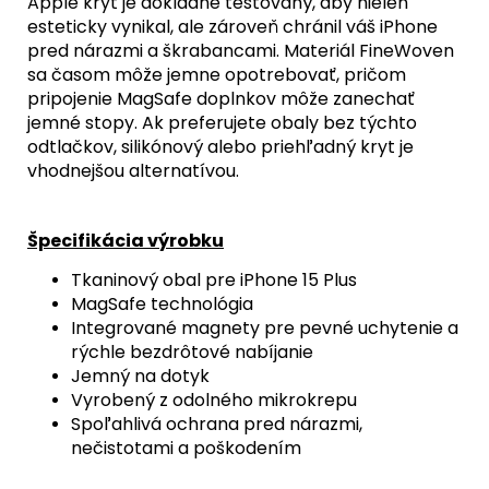
Apple kryt je dôkladne testovaný, aby nielen
esteticky vynikal, ale zároveň chránil váš iPhone
pred nárazmi a škrabancami. Materiál FineWoven
sa časom môže jemne opotrebovať, pričom
pripojenie MagSafe doplnkov môže zanechať
jemné stopy. Ak preferujete obaly bez týchto
odtlačkov, silikónový alebo priehľadný kryt je
vhodnejšou alternatívou.
Špecifikácia výrobku
Tkaninový obal pre iPhone 15 Plus
MagSafe technológia
Integrované magnety pre pevné uchytenie a
rýchle bezdrôtové nabíjanie
Jemný na dotyk
Vyrobený z odolného mikrokrepu
Spoľahlivá ochrana pred nárazmi,
nečistotami a poškodením