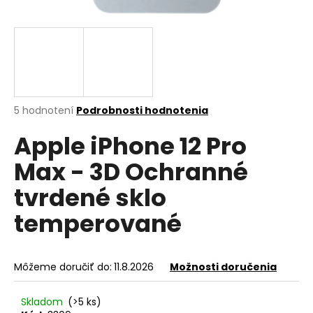
á
j
s
ť
?
Priemerné
5 hodnotení
Podrobnosti hodnotenia
hodnotenie
Apple iPhone 12 Pro
produktu
je
HĽADAŤ
Max - 3D Ochranné
5,0
z
tvrdené sklo
5
hviezdičiek.
temperované
O
d
p
o
Môžeme doručiť do:
11.8.2026
Možnosti doručenia
r
ú
Skladom
(>5 ks)