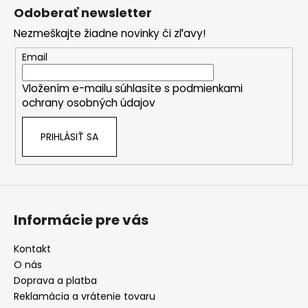
á
Odoberať newsletter
p
Nezmeškajte žiadne novinky či zľavy!
ä
t
Email
i
Vložením e-mailu súhlasíte s
podmienkami
e
ochrany osobných údajov
PRIHLÁSIŤ SA
Informácie pre vás
Kontakt
O nás
Doprava a platba
Reklamácia a vrátenie tovaru