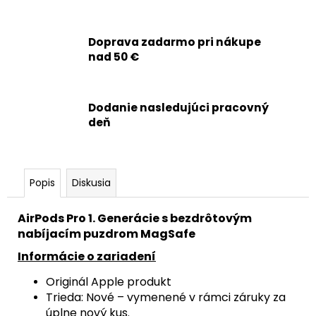
Doprava zadarmo pri nákupe
nad 50 €
Dodanie nasledujúci pracovný
deň
Popis
Diskusia
AirPods
Pro
1. Generácie
s bezdrôtovým
nabíjacím puzdrom MagSafe
Informácie o zariadení
Originál Apple produkt
Trieda: Nové – vymenené v rámci záruky za
úplne nový kus.