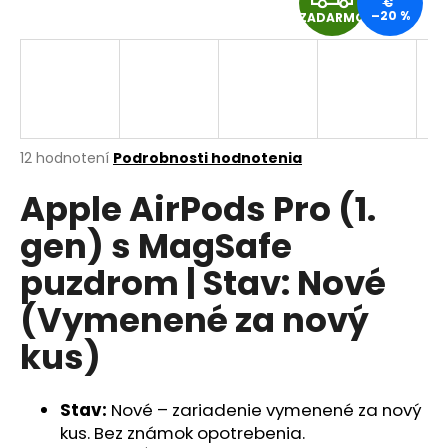
€
–20 %
á
ZADARMO
A
j
D
s
ť
A
?
R
Priemerné
12 hodnotení
Podrobnosti hodnotenia
hodnotenie
M
Apple AirPods Pro (1.
produktu
je
HĽADAŤ
gen) s MagSafe
5,0
O
z
puzdrom | Stav: Nové
5
hviezdičiek.
(Vymenené za nový
O
d
kus)
p
o
r
Stav:
Nové – zariadenie vymenené za nový
ú
kus.
Bez známok opotrebenia.