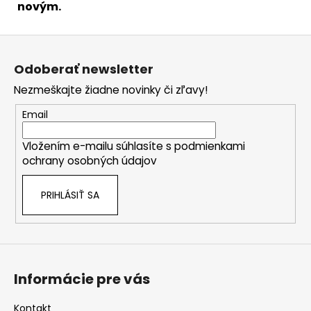
novým.
Z
á
Odoberať newsletter
p
Nezmeškajte žiadne novinky či zľavy!
ä
t
Email
i
Vložením e-mailu súhlasíte s
podmienkami
e
ochrany osobných údajov
PRIHLÁSIŤ SA
Informácie pre vás
Kontakt