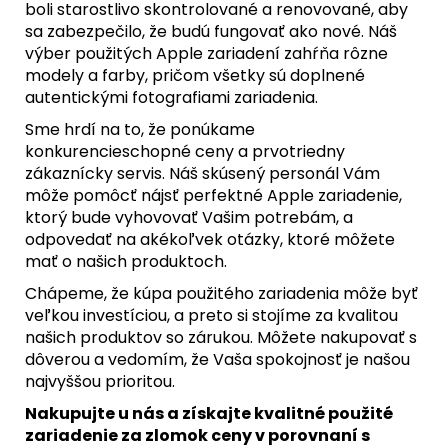
boli starostlivo skontrolované a renovované, aby
sa zabezpečilo, že budú fungovať ako nové. Náš
výber použitých Apple zariadení zahŕňa rôzne
modely a farby, pričom všetky sú doplnené
autentickými fotografiami zariadenia.
Sme hrdí na to, že ponúkame
konkurencieschopné ceny a prvotriedny
zákaznícky servis. Náš skúsený personál Vám
môže pomôcť nájsť perfektné Apple zariadenie,
ktorý bude vyhovovať Vašim potrebám, a
odpovedať na akékoľvek otázky, ktoré môžete
mať o našich produktoch.
Chápeme, že kúpa použitého zariadenia môže byť
veľkou investíciou, a preto si stojíme za kvalitou
našich produktov so zárukou. Môžete nakupovať s
dôverou a vedomím, že Vaša spokojnosť je našou
najvyššou prioritou.
Nakupujte u nás a získajte kvalitné použité
zariadenie za zlomok ceny v porovnaní s