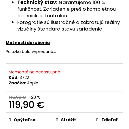
č
Technický stav:
Garantujeme 100 %
a
funkčnosť. Zariadenie prešlo kompletnou
m
technickou kontrolou.
e
Fotografie sú ilustračné a zobrazujú reálny
vizuálny štandard stavu zariadenia.
APPLE
IPHONE
Možnosti doručenia
13
MINI
Položka bola vypredaná…
-
DIAGNOSTICKÁ
BATÉRIA
2406MAH
Momentálne nedostupné
(ZDRAVIE
Kód:
3722
BATÉRIE:
Značka:
Apple
100%
-
BEZ
149,90 €
–20 %
HLÁSENIA
119,90 €
O
NEZNÁMOM
Jednotková
DIELE)
cena:
Opýtať sa
Strážiť
Zdieľať
17,90
€