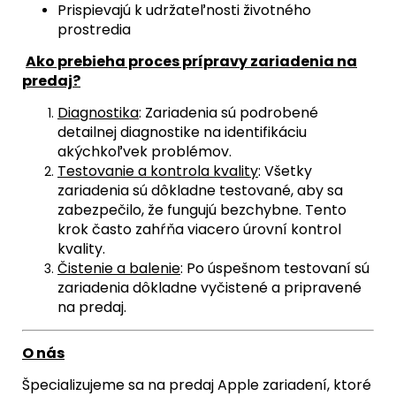
Prispievajú k udržateľnosti životného
prostredia
Ako prebieha proces prípravy zariadenia na
predaj?
Diagnostika
: Zariadenia sú podrobené
detailnej diagnostike na identifikáciu
akýchkoľvek problémov.
Testovanie a kontrola kvality
: Všetky
zariadenia sú dôkladne testované, aby sa
zabezpečilo, že fungujú bezchybne. Tento
krok často zahŕňa viacero úrovní kontrol
kvality.
Čistenie a balenie
: Po úspešnom testovaní sú
zariadenia dôkladne vyčistené a pripravené
na predaj.
O nás
Špecializujeme sa na predaj Apple zariadení, ktoré